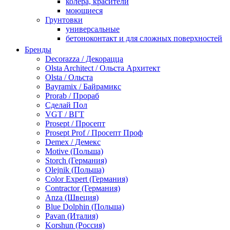
колера, красители
моющиеся
Грунтовки
универсальные
бетоноконтакт и для сложных поверхностей
для древесины
Бренды
по металлу
Decorazza / Декорацца
антикорозийные
Olsta Architect / Ольста Архитект
под декоративные штукатурки
Olsta / Ольста
для гипсокартона
Bayramix / Байрамикс
под штукатурку
Prorab / Прораб
Герметик
Сделай Пол
акриловые
VGT / ВГТ
силиконовые универсальные, нейтральные
Prosept / Просепт
силиконовые санитарные (антигрибковые)
Prosept Prof / Просепт Проф
шовные для срубов
Demex / Демекс
для кровли
Motive (Польша)
для каминов
Storch (Германия)
полиуретановые
Olejnik (Польша)
Декоративные штукатурки и краски
Color Expert (Германия)
краски для декора, патина
Contractor (Германия)
мокрый шелк
Anza (Швеция)
венецианские (эффект мрамора)
Blue Dolphin (Польша)
песок (эффект песчаных вихрей)
Pavan (Италия)
декоративная шпаклевка
Korshun (Россия)