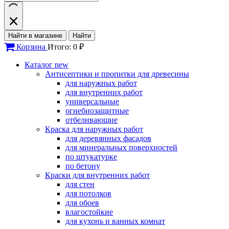
Найти в магазине
Найти
Корзина
Итого: 0 ₽
Каталог
new
Антисептики и пропитки для древесины
для наружных работ
для внутренних работ
универсальные
огнебиозащитные
отбеливающие
Краска для наружных работ
для деревянных фасадов
для минеральных поверхностей
по штукатурке
по бетону
Краски для внутренних работ
для стен
для потолков
для обоев
влагостойкие
для кухонь и ванных комнат