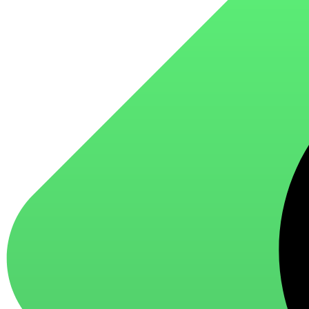
для стекол и зеркал
для ароматизации и нейтрализации запахов
для мытья посуды
для стирки и ухода за тканями
для ковров и текстильных изделий
специализированные чистящие средства
универсальные чистящие средства
дезинфицирующие средства
Автохимия и автокосметика
автоэмали
аэрозольные смазки
полироли для пластика
очистители салона
очистители двигателя
очистители тормозов
Материалы для зимних работ
краски для штукатурки
эмали для металла
грунтовки
пропитки для древесины
противогололедный реагент
пены и клеи
Новинки