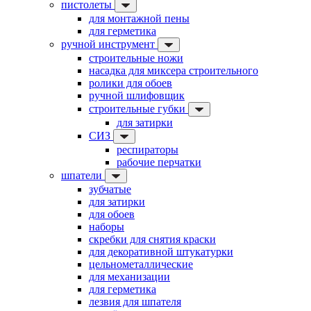
пистолеты
для монтажной пены
для герметика
ручной инструмент
строительные ножи
насадка для миксера строительного
ролики для обоев
ручной шлифовщик
строительные губки
для затирки
СИЗ
респираторы
рабочие перчатки
шпатели
зубчатые
для затирки
для обоев
наборы
скребки для снятия краски
для декоративной штукатурки
цельнометаллические
для механизации
для герметика
лезвия для шпателя