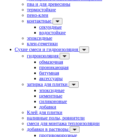
пва и для древесины
термостойкие
пено-клеи
контактные
секундные
водостойкие
эпоксидные
клеи-геметики
Сухие смеси и гидроизоляция
гидроизоляция
обмазочная
проникающая
битумная
аксессуары
затирка для плитки
эпоксидные
цементные
силиконовые
добавки
Клей для плитки
наливные полы, ровнители
смеси для монтажа теплоизоляции
добавки в растворы
противоморозные