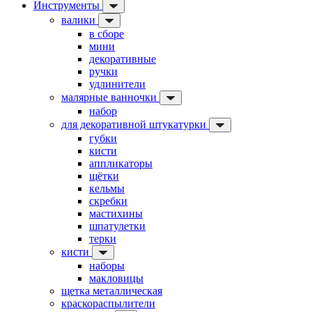
Инструменты
валики
в сборе
мини
декоративные
ручки
удлинители
малярные ванночки
набор
для декоративной штукатурки
губки
кисти
аппликаторы
щётки
кельмы
скребки
мастихины
шпатулетки
терки
кисти
наборы
макловицы
щетка металлическая
краскораспылители