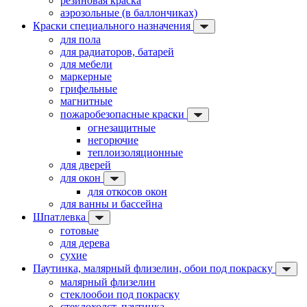
резиновая краска
аэрозольные (в баллончиках)
Краски специального назначения
для пола
для радиаторов, батарей
для мебели
маркерные
грифельные
магнитные
пожаробезопасные краски
огнезащитные
негорючие
теплоизоляционные
для дверей
для окон
для откосов окон
для ванны и бассейна
Шпатлевка
готовые
для дерева
сухие
Паутинка, малярный флизелин, обои под покраску
малярный флизелин
стеклообои под покраску
стеклохолст, паутинка