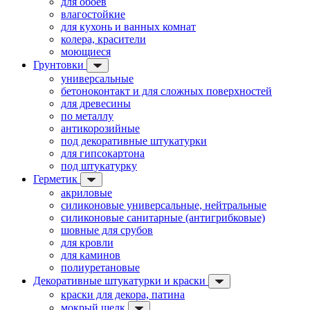
для обоев
влагостойкие
для кухонь и ванных комнат
колера, красители
моющиеся
Грунтовки
универсальные
бетоноконтакт и для сложных поверхностей
для древесины
по металлу
антикорозийные
под декоративные штукатурки
для гипсокартона
под штукатурку
Герметик
акриловые
силиконовые универсальные, нейтральные
силиконовые санитарные (антигрибковые)
шовные для срубов
для кровли
для каминов
полиуретановые
Декоративные штукатурки и краски
краски для декора, патина
мокрый шелк