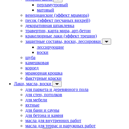
перламутровый
матовый
венецианские (эффект мрамора)
песок (эффект песчаных вихрей)
декоративная шпаклевка
травертин, карта мира, арт-бетон
кракелюрные лаки (эффект трещин)
защитные составы, воски, лессировки
лессирующие
воски
шуба
камешковая
короед
мраморная крошка
фактурные краски
Лаки, масла, воски
для паркета и деревянного пола
для стен, потолков
для мебели
яхтные
для бани и сауны
для бетона и камня
масла для внутренних работ
масла для террас и наружных работ