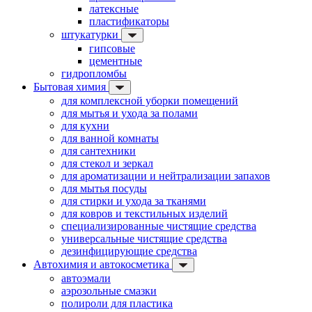
латексные
пластификаторы
штукатурки
гипсовые
цементные
гидропломбы
Бытовая химия
для комплексной уборки помещений
для мытья и ухода за полами
для кухни
для ванной комнаты
для сантехники
для стекол и зеркал
для ароматизации и нейтрализации запахов
для мытья посуды
для стирки и ухода за тканями
для ковров и текстильных изделий
специализированные чистящие средства
универсальные чистящие средства
дезинфицирующие средства
Автохимия и автокосметика
автоэмали
аэрозольные смазки
полироли для пластика