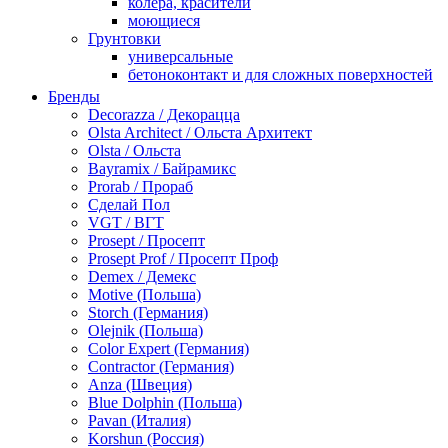
колера, красители
моющиеся
Грунтовки
универсальные
бетоноконтакт и для сложных поверхностей
для древесины
Бренды
по металлу
Decorazza / Декорацца
антикорозийные
Olsta Architect / Ольста Архитект
под декоративные штукатурки
Olsta / Ольста
для гипсокартона
Bayramix / Байрамикс
под штукатурку
Prorab / Прораб
Герметик
Сделай Пол
акриловые
VGT / ВГТ
силиконовые универсальные, нейтральные
Prosept / Просепт
силиконовые санитарные (антигрибковые)
Prosept Prof / Просепт Проф
шовные для срубов
Demex / Демекс
для кровли
Motive (Польша)
для каминов
Storch (Германия)
полиуретановые
Olejnik (Польша)
Декоративные штукатурки и краски
Color Expert (Германия)
краски для декора, патина
Contractor (Германия)
мокрый шелк
Anza (Швеция)
венецианские (эффект мрамора)
Blue Dolphin (Польша)
песок (эффект песчаных вихрей)
Pavan (Италия)
декоративная шпаклевка
Korshun (Россия)