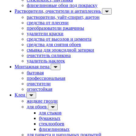
флизелиновые обои под покраску
Растворители, очистители и антиплесень
растворители, уайт-спирит, ацетон
средства от плесени
преобразователи ржавчины
удалители краски
средства от высолов и цемента
средства для снятия обоев
смывка для эпоксидной затирки
очиститель силикона
удалитель наклеек
Монтажная пена
бытовая
профессиональная
очистители
огнестойкая
Клеи
жидкие гвозди
для обоев
для стыков
бумажных
стеклообоев
флизелиновых
для паркета и напольных покрытий