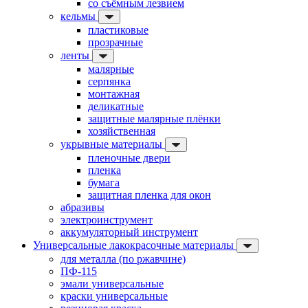
со съёмным лезвием
кельмы
пластиковые
прозрачные
ленты
малярные
серпянка
монтажная
деликатные
защитные малярные плёнки
хозяйственная
укрывные материалы
пленочные двери
пленка
бумага
защитная пленка для окон
абразивы
электроинструмент
аккумуляторный инструмент
Универсальные лакокрасочные материалы
для металла (по ржавчине)
ПФ-115
эмали универсальные
краски универсальные