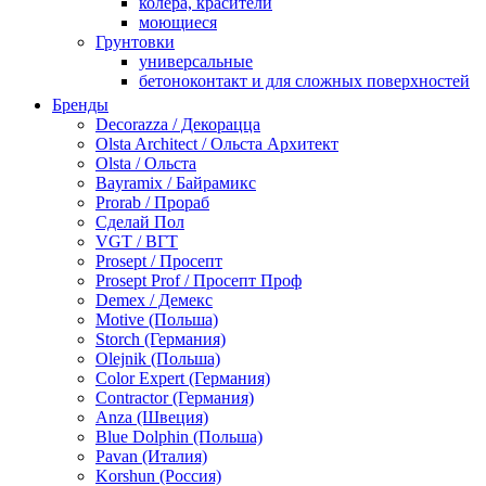
колера, красители
моющиеся
Грунтовки
универсальные
бетоноконтакт и для сложных поверхностей
для древесины
Бренды
по металлу
Decorazza / Декорацца
антикорозийные
Olsta Architect / Ольста Архитект
под декоративные штукатурки
Olsta / Ольста
для гипсокартона
Bayramix / Байрамикс
под штукатурку
Prorab / Прораб
Герметик
Сделай Пол
акриловые
VGT / ВГТ
силиконовые универсальные, нейтральные
Prosept / Просепт
силиконовые санитарные (антигрибковые)
Prosept Prof / Просепт Проф
шовные для срубов
Demex / Демекс
для кровли
Motive (Польша)
для каминов
Storch (Германия)
полиуретановые
Olejnik (Польша)
Декоративные штукатурки и краски
Color Expert (Германия)
краски для декора, патина
Contractor (Германия)
мокрый шелк
Anza (Швеция)
венецианские (эффект мрамора)
Blue Dolphin (Польша)
песок (эффект песчаных вихрей)
Pavan (Италия)
декоративная шпаклевка
Korshun (Россия)