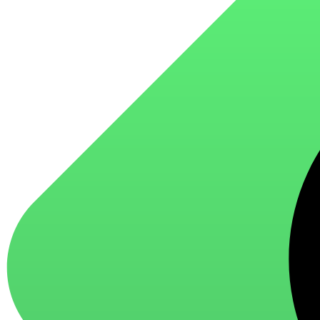
для стекол и зеркал
для ароматизации и нейтрализации запахов
для мытья посуды
для стирки и ухода за тканями
для ковров и текстильных изделий
специализированные чистящие средства
универсальные чистящие средства
дезинфицирующие средства
Автохимия и автокосметика
автоэмали
аэрозольные смазки
полироли для пластика
очистители салона
очистители двигателя
очистители тормозов
Материалы для зимних работ
краски для штукатурки
эмали для металла
грунтовки
пропитки для древесины
противогололедный реагент
пены и клеи
Новинки