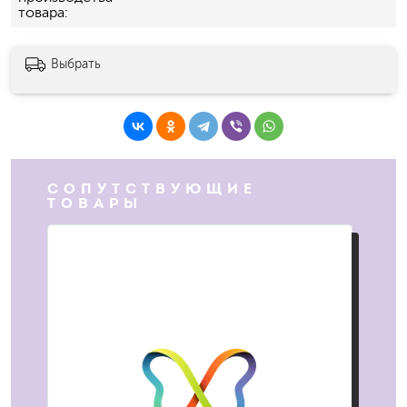
товара
Выбрать
СОПУТСТВУЮЩИЕ
ТОВАРЫ
ХИТ