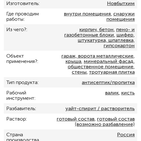
Изготовитель
Новбытхим
Где проводим
внутри помещения
,
снаружи
работы
помещения
Из чего?
кирпич, бетон
,
пено- и
газобетонные блоки
,
шифер
,
штукатурка, шпатлевка,
гипсокартон
Объект
гараж, ворота металлические
,
применения?
крыша
,
минеральный фасад
,
общественное помещение
,
стены
,
тротуарная плитка
Тип продукта
антисептик/пропитка
Рабочий
валик
,
кисть
инструмент
Разбавитель
уайт-спирит / растворитель
Раствор
готовый состав
,
готовый состав
(возможно разбавление)
Страна
Россия
производства