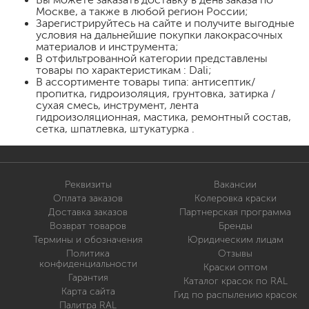
Москве, а также в любой регион России;
Зарегистрируйтесь на сайте и получите выгодные
условия на дальнейшие покупки лакокрасочных
материалов и инструмента;
В отфильтрованной категории представлены
товары по характеристикам : Dali;
В ассортименте товары типа: антисептик/
пропитка, гидроизоляция, грунтовка, затирка /
сухая смесь, инструмент, лента
гидроизоляционная, мастика, ремонтный состав,
сетка, шпатлевка, штукатурка .
Реквизиты
Вакансии
Оплата заказов
Колеровка краски
Доставка заказов
Партнерская программа
Возврат товаров
Бренды
Термины и обозначения
Юридическим лицам
Политика
Отзывы
конфиденциальности
Краски оптом
Гарантия
Каталог красок по RAL
Карта сайта
Гид по распылению красок
Палитра RAL