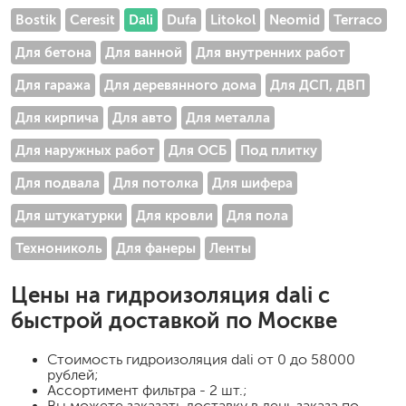
Bostik
Ceresit
Dali
Dufa
Litokol
Neomid
Terraco
Для бетона
Для ванной
Для внутренних работ
Для гаража
Для деревянного дома
Для ДСП, ДВП
Для кирпича
Для авто
Для металла
Для наружных работ
Для ОСБ
Под плитку
Для подвала
Для потолка
Для шифера
Для штукатурки
Для кровли
Для пола
Технониколь
Для фанеры
Ленты
Цены на
гидроизоляция dali
с
быстрой доставкой по Москве
Стоимость
гидроизоляция dali
от 0 до 58000
рублей;
Ассортимент фильтра - 2 шт.;
Вы можете заказать доставку в день заказа по