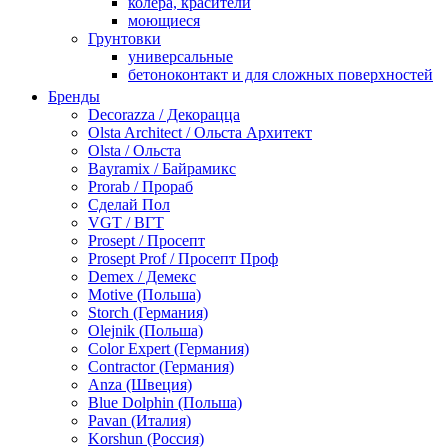
колера, красители
моющиеся
Грунтовки
универсальные
бетоноконтакт и для сложных поверхностей
для древесины
Бренды
по металлу
Decorazza / Декорацца
антикорозийные
Olsta Architect / Ольста Архитект
под декоративные штукатурки
Olsta / Ольста
для гипсокартона
Bayramix / Байрамикс
под штукатурку
Prorab / Прораб
Герметик
Сделай Пол
акриловые
VGT / ВГТ
силиконовые универсальные, нейтральные
Prosept / Просепт
силиконовые санитарные (антигрибковые)
Prosept Prof / Просепт Проф
шовные для срубов
Demex / Демекс
для кровли
Motive (Польша)
для каминов
Storch (Германия)
полиуретановые
Olejnik (Польша)
Декоративные штукатурки и краски
Color Expert (Германия)
краски для декора, патина
Contractor (Германия)
мокрый шелк
Anza (Швеция)
венецианские (эффект мрамора)
Blue Dolphin (Польша)
песок (эффект песчаных вихрей)
Pavan (Италия)
декоративная шпаклевка
Korshun (Россия)