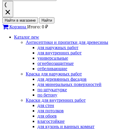
Найти в магазине
Найти
Корзина
Итого: 0 ₽
Каталог
new
Антисептики и пропитки для древесины
для наружных работ
для внутренних работ
универсальные
огнебиозащитные
отбеливающие
Краска для наружных работ
для деревянных фасадов
для минеральных поверхностей
по штукатурке
по бетону
Краски для внутренних работ
для стен
для потолков
для обоев
влагостойкие
для кухонь и ванных комнат