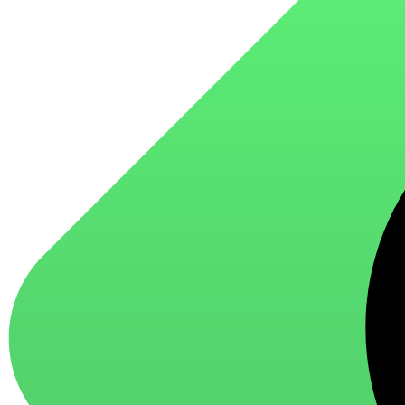
для стекол и зеркал
для ароматизации и нейтрализации запахов
для мытья посуды
для стирки и ухода за тканями
для ковров и текстильных изделий
специализированные чистящие средства
универсальные чистящие средства
дезинфицирующие средства
Автохимия и автокосметика
автоэмали
аэрозольные смазки
полироли для пластика
очистители салона
очистители двигателя
очистители тормозов
Материалы для зимних работ
краски для штукатурки
эмали для металла
грунтовки
пропитки для древесины
противогололедный реагент
пены и клеи
Новинки