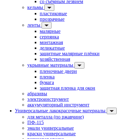
со съёмным лезвием
кельмы
пластиковые
прозрачные
ленты
малярные
серпянка
монтажная
деликатные
защитные малярные плёнки
хозяйственная
укрывные материалы
пленочные двери
пленка
бумага
защитная пленка для окон
абразивы
электроинструмент
аккумуляторный инструмент
Универсальные лакокрасочные материалы
для металла (по ржавчине)
ПФ-115
эмали универсальные
краски универсальные