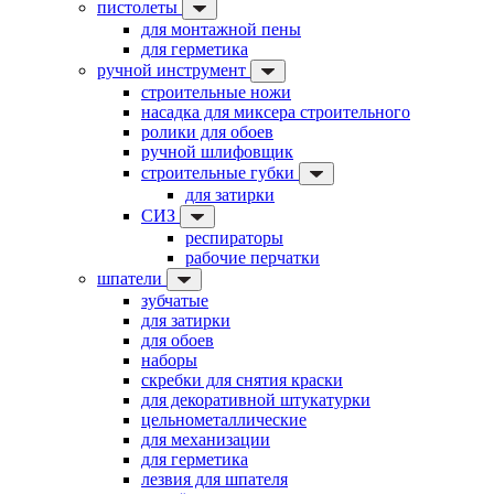
пистолеты
для монтажной пены
для герметика
ручной инструмент
строительные ножи
насадка для миксера строительного
ролики для обоев
ручной шлифовщик
строительные губки
для затирки
СИЗ
респираторы
рабочие перчатки
шпатели
зубчатые
для затирки
для обоев
наборы
скребки для снятия краски
для декоративной штукатурки
цельнометаллические
для механизации
для герметика
лезвия для шпателя