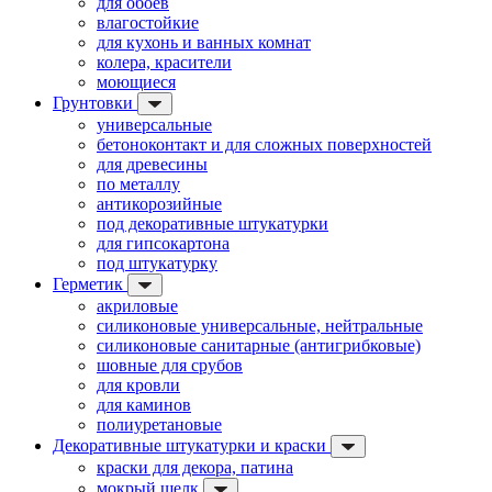
для обоев
влагостойкие
для кухонь и ванных комнат
колера, красители
моющиеся
Грунтовки
универсальные
бетоноконтакт и для сложных поверхностей
для древесины
по металлу
антикорозийные
под декоративные штукатурки
для гипсокартона
под штукатурку
Герметик
акриловые
силиконовые универсальные, нейтральные
силиконовые санитарные (антигрибковые)
шовные для срубов
для кровли
для каминов
полиуретановые
Декоративные штукатурки и краски
краски для декора, патина
мокрый шелк