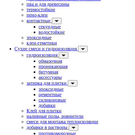
пва и для древесины
термостойкие
пено-клеи
контактные
секундные
водостойкие
эпоксидные
клеи-геметики
Сухие смеси и гидроизоляция
гидроизоляция
обмазочная
проникающая
битумная
аксессуары
затирка для плитки
эпоксидные
цементные
силиконовые
добавки
Клей для плитки
наливные полы, ровнители
смеси для монтажа теплоизоляции
добавки в растворы
противоморозные