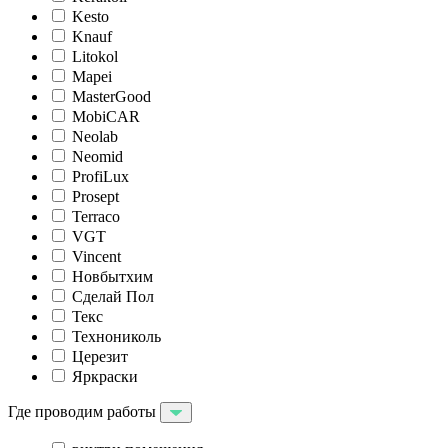
Kesto
Knauf
Litokol
Mapei
MasterGood
MobiCAR
Neolab
Neomid
ProfiLux
Prosept
Terraco
VGT
Vincent
Новбытхим
Сделай Пол
Текс
Технониколь
Церезит
Яркраски
Где проводим работы