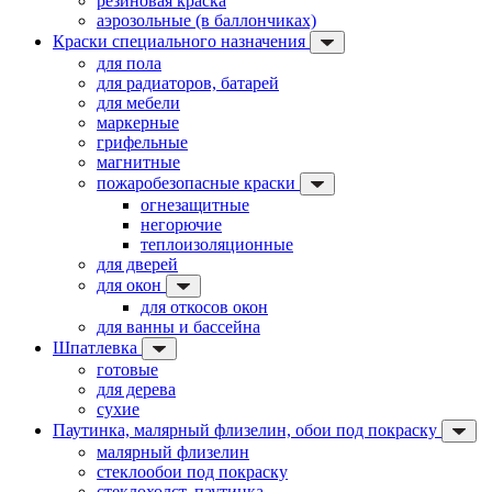
резиновая краска
аэрозольные (в баллончиках)
Краски специального назначения
для пола
для радиаторов, батарей
для мебели
маркерные
грифельные
магнитные
пожаробезопасные краски
огнезащитные
негорючие
теплоизоляционные
для дверей
для окон
для откосов окон
для ванны и бассейна
Шпатлевка
готовые
для дерева
сухие
Паутинка, малярный флизелин, обои под покраску
малярный флизелин
стеклообои под покраску
стеклохолст, паутинка