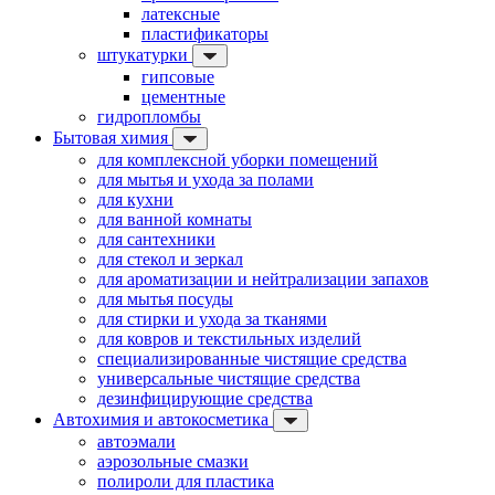
латексные
пластификаторы
штукатурки
гипсовые
цементные
гидропломбы
Бытовая химия
для комплексной уборки помещений
для мытья и ухода за полами
для кухни
для ванной комнаты
для сантехники
для стекол и зеркал
для ароматизации и нейтрализации запахов
для мытья посуды
для стирки и ухода за тканями
для ковров и текстильных изделий
специализированные чистящие средства
универсальные чистящие средства
дезинфицирующие средства
Автохимия и автокосметика
автоэмали
аэрозольные смазки
полироли для пластика