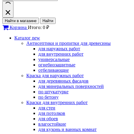
Найти в магазине
Найти
Корзина
Итого: 0 ₽
Каталог
new
Антисептики и пропитки для древесины
для наружных работ
для внутренних работ
универсальные
огнебиозащитные
отбеливающие
Краска для наружных работ
для деревянных фасадов
для минеральных поверхностей
по штукатурке
по бетону
Краски для внутренних работ
для стен
для потолков
для обоев
влагостойкие
для кухонь и ванных комнат