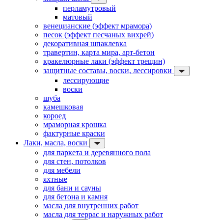
перламутровый
матовый
венецианские (эффект мрамора)
песок (эффект песчаных вихрей)
декоративная шпаклевка
травертин, карта мира, арт-бетон
кракелюрные лаки (эффект трещин)
защитные составы, воски, лессировки
лессирующие
воски
шуба
камешковая
короед
мраморная крошка
фактурные краски
Лаки, масла, воски
для паркета и деревянного пола
для стен, потолков
для мебели
яхтные
для бани и сауны
для бетона и камня
масла для внутренних работ
масла для террас и наружных работ