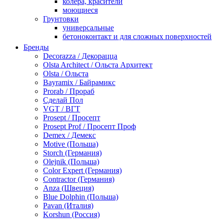
колера, красители
моющиеся
Грунтовки
универсальные
бетоноконтакт и для сложных поверхностей
для древесины
Бренды
по металлу
Decorazza / Декорацца
антикорозийные
Olsta Architect / Ольста Архитект
под декоративные штукатурки
Olsta / Ольста
для гипсокартона
Bayramix / Байрамикс
под штукатурку
Prorab / Прораб
Герметик
Сделай Пол
акриловые
VGT / ВГТ
силиконовые универсальные, нейтральные
Prosept / Просепт
силиконовые санитарные (антигрибковые)
Prosept Prof / Просепт Проф
шовные для срубов
Demex / Демекс
для кровли
Motive (Польша)
для каминов
Storch (Германия)
полиуретановые
Olejnik (Польша)
Декоративные штукатурки и краски
Color Expert (Германия)
краски для декора, патина
Contractor (Германия)
мокрый шелк
Anza (Швеция)
венецианские (эффект мрамора)
Blue Dolphin (Польша)
песок (эффект песчаных вихрей)
Pavan (Италия)
декоративная шпаклевка
Korshun (Россия)