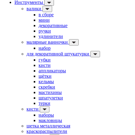
Инструменты
валики
в сборе
мини
декоративные
ручки
удлинители
малярные ванночки
набор
для декоративной штукатурки
губки
кисти
аппликаторы
щётки
кельмы
скребки
мастихины
шпатулетки
терки
кисти
наборы
макловицы
щетка металлическая
краскораспылители