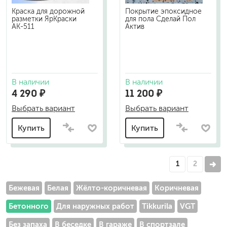
Краска для дорожной
Покрытие эпоксидное
разметки ЯрКраски
для пола Сделай Пол
АК-511
Актив
В наличии
В наличии
4 290 ₽
11 200 ₽
Выбрать вариант
Выбрать вариант
Купить
Купить
1
2
Бежевая
Белая
Жёлто-коричневая
Коричневая
Бетонного
Для наружных работ
Tikkurila
VGT
Без запаха
В беседке
В гараже
В спортзале