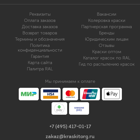
Реквизиты
Вакансии
Оплата заказов
Колеровка краски
Доставка заказов
Партнерская программа
Возврат товаров
Бренды
Термины и обозначения
Юридическим лицам
Политика
Отзывы
конфиденциальности
Краски оптом
Гарантия
Каталог красок по RAL
Карта сайта
Гид по распылению красок
Палитра RAL
Мы принимаем к оплате
+7 (495) 417-01-17
zakaz@kraskitorg.ru