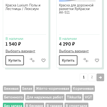
Краска Luxium Полы и
Краска для дорожной
Лестницы / Люксиум
разметки ЯрКраски
АК-511
В наличии
В наличии
1 540 ₽
4 290 ₽
Выбрать вариант
Выбрать вариант
Купить
Купить
1
2
Бежевая
Белая
Жёлто-коричневая
Коричневая
Бетонного
Для наружных работ
Tikkurila
VGT
Без запаха
В беседке
В гараже
В спортзале