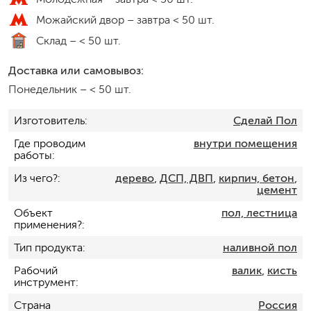
Можайский двор –
завтра < 50 шт.
Склад –
< 50 шт.
Доставка или самовывоз:
Понедельник
–
< 50 шт.
Изготовитель
Сделай Пол
Где проводим
внутри помещения
работы
Из чего?
дерево
,
ДСП, ДВП
,
кирпич, бетон
,
цемент
Объект
пол, лестница
применения?
Тип продукта
наливной пол
Рабочий
валик
,
кисть
инструмент
Страна
Россия