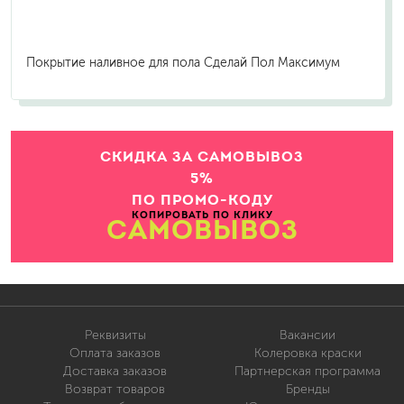
Покрытие наливное для пола Сделай Пол Максимум
СКИДКА ЗА САМОВЫВОЗ
5%
ПО ПРОМО-КОДУ
КОПИРОВАТЬ ПО КЛИКУ
САМОВЫВОЗ
Реквизиты
Вакансии
Оплата заказов
Колеровка краски
Доставка заказов
Партнерская программа
Возврат товаров
Бренды