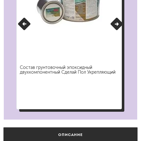
за
Состав грунтовочный эпоксидный
Две
двухкомпонентный Сделай Пол Укрепляющий
ОПИСАНИЕ