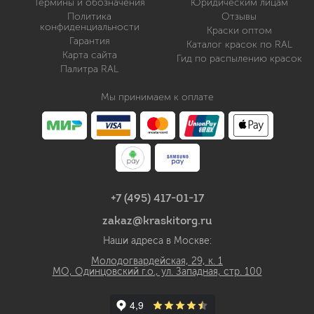
Термины и обозначения
Юридическим лицам
Политика
Отзывы
конфиденциальности
Краски оптом
Гарантия
Каталог красок по RAL
Карта сайта
Гид по распылению красок
Палитра RAL
Мы принимаем к оплате
+7 (495) 417-01-17
zakaz@kraskitorg.ru
Наши адреса в Москве:
Молодогвардейская, 29, к. 1
МО, Одинцовский г.о., ул. Западная, стр. 100