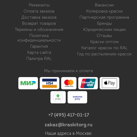
Реквизиты
Вакансии
Оплата заказов
Колеровка краски
Доставка заказов
Партнерская программа
Возврат товаров
Бренды
Термины и обозначения
Юридическим лицам
Политика
Отзывы
конфиденциальности
Краски оптом
Гарантия
Каталог красок по RAL
Карта сайта
Гид по распылению красок
Палитра RAL
Мы принимаем к оплате
+7 (495) 417-01-17
zakaz@kraskitorg.ru
Наши адреса в Москве: