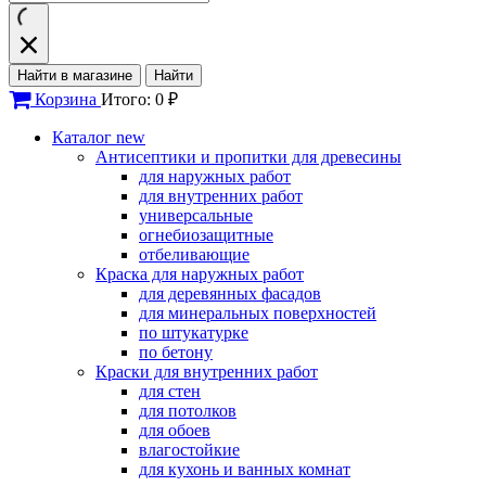
Найти в магазине
Найти
Корзина
Итого: 0 ₽
Каталог
new
Антисептики и пропитки для древесины
для наружных работ
для внутренних работ
универсальные
огнебиозащитные
отбеливающие
Краска для наружных работ
для деревянных фасадов
для минеральных поверхностей
по штукатурке
по бетону
Краски для внутренних работ
для стен
для потолков
для обоев
влагостойкие
для кухонь и ванных комнат