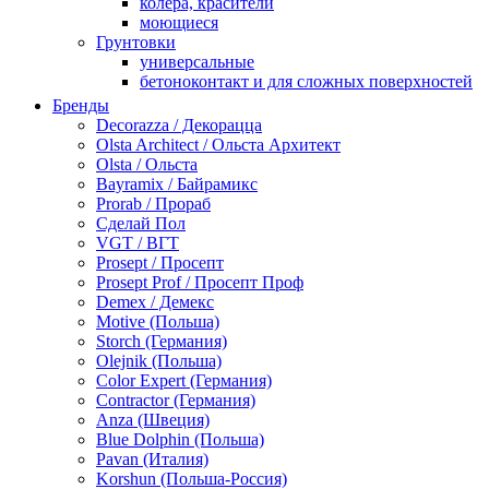
колера, красители
моющиеся
Грунтовки
универсальные
бетоноконтакт и для сложных поверхностей
для древесины
Бренды
по металлу
Decorazza / Декорацца
антикорозийные
Olsta Architect / Ольста Архитект
под декоративные штукатурки
Olsta / Ольста
для гипсокартона
Bayramix / Байрамикс
под штукатурку
Prorab / Прораб
Герметик
Сделай Пол
акриловые
VGT / ВГТ
силиконовые универсальные, нейтральные
Prosept / Просепт
силиконовые санитарные (антигрибковые)
Prosept Prof / Просепт Проф
шовные для срубов
Demex / Демекс
для кровли
Motive (Польша)
для каминов
Storch (Германия)
полиуретановые
Olejnik (Польша)
Декоративные штукатурки и краски
Color Expert (Германия)
краски для декора, патина
Contractor (Германия)
мокрый шелк
Anza (Швеция)
венецианские (эффект мрамора)
Blue Dolphin (Польша)
песок (эффект песчаных вихрей)
Pavan (Италия)
декоративная шпаклевка
Korshun (Польша-Россия)