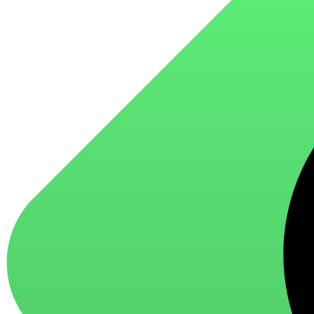
для стекол и зеркал
для ароматизации и нейтрализации запахов
для мытья посуды
для стирки и ухода за тканями
для ковров и текстильных изделий
специализированные чистящие средства
универсальные чистящие средства
дезинфицирующие средства
Автохимия и автокосметика
автоэмали
аэрозольные смазки
полироли для пластика
очистители салона
очистители двигателя
очистители тормозов
Материалы для зимних работ
краски для штукатурки
эмали для металла
грунтовки
пропитки для древесины
противогололедный реагент
пены и клеи
Новинки