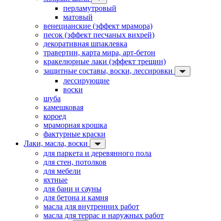
перламутровый
матовый
венецианские (эффект мрамора)
песок (эффект песчаных вихрей)
декоративная шпаклевка
травертин, карта мира, арт-бетон
кракелюрные лаки (эффект трещин)
защитные составы, воски, лессировки
лессирующие
воски
шуба
камешковая
короед
мраморная крошка
фактурные краски
Лаки, масла, воски
для паркета и деревянного пола
для стен, потолков
для мебели
яхтные
для бани и сауны
для бетона и камня
масла для внутренних работ
масла для террас и наружных работ