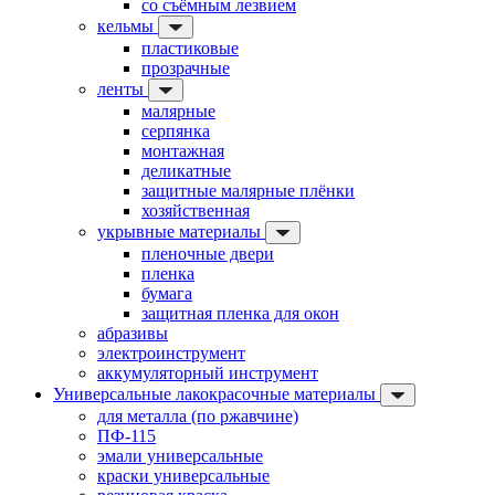
со съёмным лезвием
кельмы
пластиковые
прозрачные
ленты
малярные
серпянка
монтажная
деликатные
защитные малярные плёнки
хозяйственная
укрывные материалы
пленочные двери
пленка
бумага
защитная пленка для окон
абразивы
электроинструмент
аккумуляторный инструмент
Универсальные лакокрасочные материалы
для металла (по ржавчине)
ПФ-115
эмали универсальные
краски универсальные