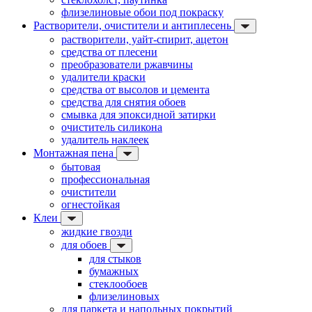
флизелиновые обои под покраску
Растворители, очистители и антиплесень
растворители, уайт-спирит, ацетон
средства от плесени
преобразователи ржавчины
удалители краски
средства от высолов и цемента
средства для снятия обоев
смывка для эпоксидной затирки
очиститель силикона
удалитель наклеек
Монтажная пена
бытовая
профессиональная
очистители
огнестойкая
Клеи
жидкие гвозди
для обоев
для стыков
бумажных
стеклообоев
флизелиновых
для паркета и напольных покрытий