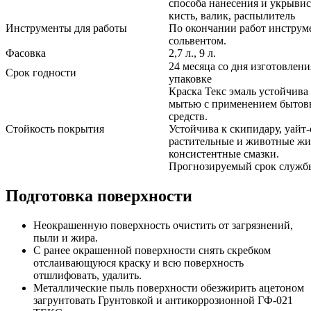
способа нанесения и укрыви
кисть, валик, распылитель
Инструменты для работы
По окончании работ инструм
сольвентом.
Фасовка
2,7 л., 9 л.
24 месяца со дня изготовлен
Срок годности
упаковке
Краска Текс эмаль устойчив
мытью с применением бытов
средств.
Стойкость покрытия
Устойчива к скипидару, уайт
растительные и животные жи
консистентные смазки.
Прогнозируемый срок службы
Подготовка поверхности
Неокрашенную поверхность очистить от загрязнений,
пыли и жира.
С ранее окрашенной поверхности снять скребком
отслаивающуюся краску и всю поверхность
отшлифовать, удалить.
Металлические пыль поверхности обезжирить ацетоном
загрунтовать Грунтовкой и антикоррозионной ГФ-021