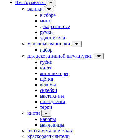
Инструменты
валики
в сборе
мини
декоративные
ручки
удлинители
малярные ванночки
набор
для декоративной штукатурки
губки
кисти
аппликаторы
щётки
кельмы
скребки
мастихины
шпатулетки
терки
кисти
наборы
макловицы
щетка металлическая
краскораспылители