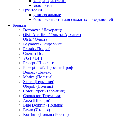
колера, красители
моющиеся
Грунтовки
универсальные
бетоноконтакт и для сложных поверхностей
для древесины
Бренды
по металлу
Decorazza / Декорацца
антикорозийные
Olsta Architect / Ольста Архитект
под декоративные штукатурки
Olsta / Ольста
для гипсокартона
Bayramix / Байрамикс
под штукатурку
Prorab / Прораб
Герметик
Сделай Пол
акриловые
VGT / ВГТ
силиконовые универсальные, нейтральные
Prosept / Просепт
силиконовые санитарные (антигрибковые)
Prosept Prof / Просепт Проф
шовные для срубов
Demex / Демекс
для кровли
Motive (Польша)
для каминов
Storch (Германия)
полиуретановые
Olejnik (Польша)
Декоративные штукатурки и краски
Color Expert (Германия)
краски для декора, патина
Contractor (Германия)
мокрый шелк
Anza (Швеция)
венецианские (эффект мрамора)
Blue Dolphin (Польша)
песок (эффект песчаных вихрей)
Pavan (Италия)
декоративная шпаклевка
Korshun (Польша-Россия)