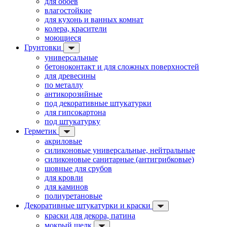
для обоев
влагостойкие
для кухонь и ванных комнат
колера, красители
моющиеся
Грунтовки
универсальные
бетоноконтакт и для сложных поверхностей
для древесины
по металлу
антикорозийные
под декоративные штукатурки
для гипсокартона
под штукатурку
Герметик
акриловые
силиконовые универсальные, нейтральные
силиконовые санитарные (антигрибковые)
шовные для срубов
для кровли
для каминов
полиуретановые
Декоративные штукатурки и краски
краски для декора, патина
мокрый шелк