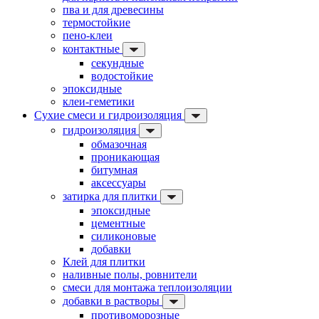
пва и для древесины
термостойкие
пено-клеи
контактные
секундные
водостойкие
эпоксидные
клеи-геметики
Сухие смеси и гидроизоляция
гидроизоляция
обмазочная
проникающая
битумная
аксессуары
затирка для плитки
эпоксидные
цементные
силиконовые
добавки
Клей для плитки
наливные полы, ровнители
смеси для монтажа теплоизоляции
добавки в растворы
противоморозные