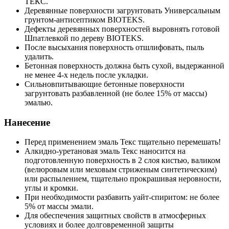
ТЕКС.
Деревянные поверхности загрунтовать Универсальным
грунтом-антисептиком BIOTEKS.
Дефекты деревянных поверхностей выровнять готовой
Шпатлевкой по дереву BIOTEKS.
После высыхания поверхность отшлифовать, пыль
удалить.
Бетонная поверхность должна быть сухой, выдержанной
не менее 4-х недель после укладки.
Сильновпитывающие бетонные поверхности
загрунтовать разбавленной (не более 15% от массы)
эмалью.
Нанесение
Перед применением эмаль Текс тщательно перемешать!
Алкидно-уретановая эмаль Текс наносится на
подготовленную поверхность в 2 слоя кистью, валиком
(велюровым или меховым стриженым синтетическим)
или распылением, тщательно прокрашивая неровности,
углы и кромки.
При необходимости разбавить уайт-спиритом: не более
5% от массы эмали.
Для обеспечения защитных свойств в атмосферных
условиях и более долговременной защиты