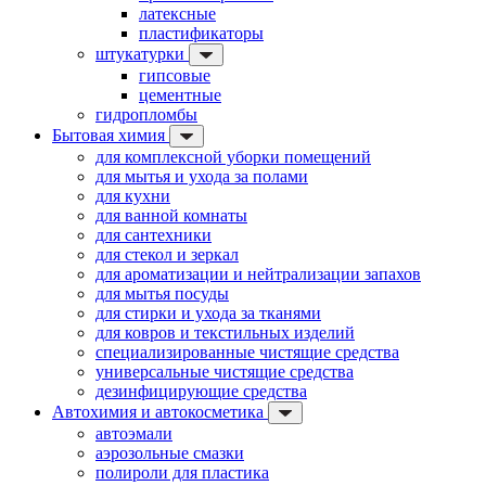
латексные
пластификаторы
штукатурки
гипсовые
цементные
гидропломбы
Бытовая химия
для комплексной уборки помещений
для мытья и ухода за полами
для кухни
для ванной комнаты
для сантехники
для стекол и зеркал
для ароматизации и нейтрализации запахов
для мытья посуды
для стирки и ухода за тканями
для ковров и текстильных изделий
специализированные чистящие средства
универсальные чистящие средства
дезинфицирующие средства
Автохимия и автокосметика
автоэмали
аэрозольные смазки
полироли для пластика