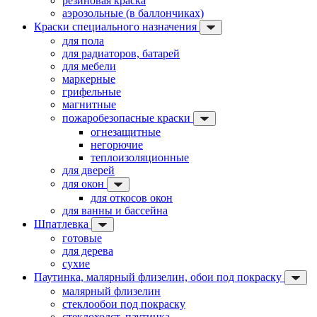
резиновая краска
аэрозольные (в баллончиках)
Краски специального назначения
для пола
для радиаторов, батарей
для мебели
маркерные
грифельные
магнитные
пожаробезопасные краски
огнезащитные
негорючие
теплоизоляционные
для дверей
для окон
для откосов окон
для ванны и бассейна
Шпатлевка
готовые
для дерева
сухие
Паутинка, малярный флизелин, обои под покраску
малярный флизелин
стеклообои под покраску
стеклохолст, паутинка