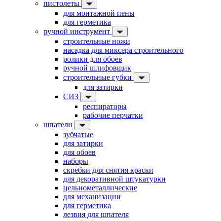
пистолеты
для монтажной пены
для герметика
ручной инструмент
строительные ножи
насадка для миксера строительного
ролики для обоев
ручной шлифовщик
строительные губки
для затирки
СИЗ
респираторы
рабочие перчатки
шпатели
зубчатые
для затирки
для обоев
наборы
скребки для снятия краски
для декоративной штукатурки
цельнометаллические
для механизации
для герметика
лезвия для шпателя