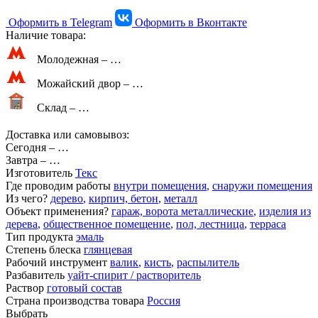
Оформить в Telegram
Оформить в Вконтакте
Наличие товара:
Молодежная –
…
Можайский двор –
…
Склад –
…
Доставка или самовывоз:
Сегодня
–
…
Завтра
–
…
Изготовитель
Текс
Где проводим работы
внутри помещения
,
снаружи помещения
Из чего?
дерево
,
кирпич, бетон
,
металл
Объект применения?
гараж, ворота металлические
,
изделия из
дерева
,
общественное помещение
,
пол, лестница
,
терраса
Тип продукта
эмаль
Степень блеска
глянцевая
Рабочий инструмент
валик
,
кисть
,
распылитель
Разбавитель
уайт-спирит / растворитель
Раствор
готовый состав
Страна производства товара
Россия
Выбрать