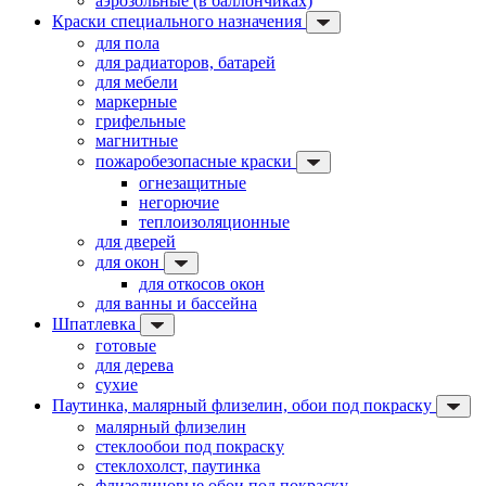
аэрозольные (в баллончиках)
Краски специального назначения
для пола
для радиаторов, батарей
для мебели
маркерные
грифельные
магнитные
пожаробезопасные краски
огнезащитные
негорючие
теплоизоляционные
для дверей
для окон
для откосов окон
для ванны и бассейна
Шпатлевка
готовые
для дерева
сухие
Паутинка, малярный флизелин, обои под покраску
малярный флизелин
стеклообои под покраску
стеклохолст, паутинка
флизелиновые обои под покраску