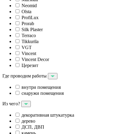
Neomid
Olsta
ProfiLux
Prorab
Silk Plaster
Terraco
Tikkurila
VGT
Vincent
Vincent Decor
Церезит
Где проводим работы
внутри помещения
снаружи помещения
Из чего?
декоративная штукатурка
дерево
ДСП, ДВП
камень