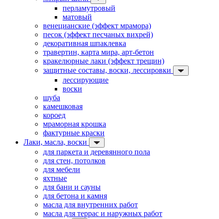
перламутровый
матовый
венецианские (эффект мрамора)
песок (эффект песчаных вихрей)
декоративная шпаклевка
травертин, карта мира, арт-бетон
кракелюрные лаки (эффект трещин)
защитные составы, воски, лессировки
лессирующие
воски
шуба
камешковая
короед
мраморная крошка
фактурные краски
Лаки, масла, воски
для паркета и деревянного пола
для стен, потолков
для мебели
яхтные
для бани и сауны
для бетона и камня
масла для внутренних работ
масла для террас и наружных работ