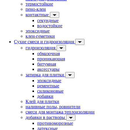
термостойкие
пено-клеи
контактные
секундные
водостойкие
эпоксидные
клеи-геметики
Сухие смеси и гидроизоляция
гидроизоляция
обмазочная
проникающая
битумная
аксессуары
затирка для плитки
эпоксидные
цементные
силиконовые
добавки
Клей для плитки
наливные полы, ровнители
смеси для монтажа теплоизоляции
добавки в растворы
противоморозные
латексные