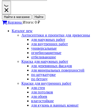
Найти в магазине
Найти
Корзина
Итого: 0 ₽
Каталог
new
Антисептики и пропитки для древесины
для наружных работ
для внутренних работ
универсальные
огнебиозащитные
отбеливающие
Краска для наружных работ
для деревянных фасадов
для минеральных поверхностей
по штукатурке
по бетону
Краски для внутренних работ
для стен
для потолков
для обоев
влагостойкие
для кухонь и ванных комнат