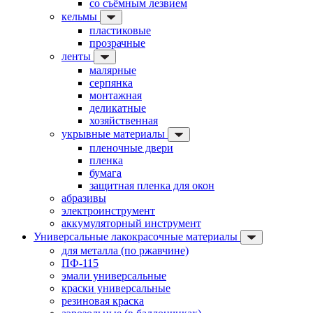
со съёмным лезвием
кельмы
пластиковые
прозрачные
ленты
малярные
серпянка
монтажная
деликатные
хозяйственная
укрывные материалы
пленочные двери
пленка
бумага
защитная пленка для окон
абразивы
электроинструмент
аккумуляторный инструмент
Универсальные лакокрасочные материалы
для металла (по ржавчине)
ПФ-115
эмали универсальные
краски универсальные
резиновая краска