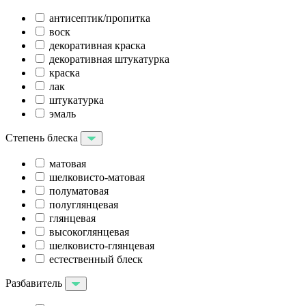
антисептик/пропитка
воск
декоративная краска
декоративная штукатурка
краска
лак
штукатурка
эмаль
Степень блеска
матовая
шелковисто-матовая
полуматовая
полуглянцевая
глянцевая
высокоглянцевая
шелковисто-глянцевая
естественный блеск
Разбавитель