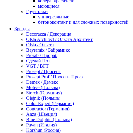
колера, красители
моющиеся
Грунтовки
универсальные
бетоноконтакт и для сложных поверхностей
для древесины
Бренды
по металлу
Decorazza / Декорацца
антикорозийные
Olsta Architect / Ольста Архитект
под декоративные штукатурки
Olsta / Ольста
для гипсокартона
Bayramix / Байрамикс
под штукатурку
Prorab / Прораб
Герметик
Сделай Пол
акриловые
VGT / ВГТ
силиконовые универсальные, нейтральные
Prosept / Просепт
силиконовые санитарные (антигрибковые)
Prosept Prof / Просепт Проф
шовные для срубов
Demex / Демекс
для кровли
Motive (Польша)
для каминов
Storch (Германия)
полиуретановые
Olejnik (Польша)
Декоративные штукатурки и краски
Color Expert (Германия)
краски для декора, патина
Contractor (Германия)
мокрый шелк
Anza (Швеция)
венецианские (эффект мрамора)
Blue Dolphin (Польша)
песок (эффект песчаных вихрей)
Pavan (Италия)
декоративная шпаклевка
Korshun (Россия)