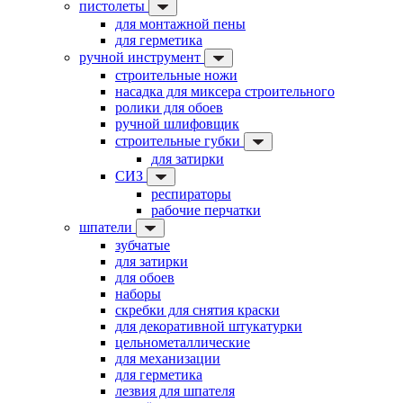
пистолеты
для монтажной пены
для герметика
ручной инструмент
строительные ножи
насадка для миксера строительного
ролики для обоев
ручной шлифовщик
строительные губки
для затирки
СИЗ
респираторы
рабочие перчатки
шпатели
зубчатые
для затирки
для обоев
наборы
скребки для снятия краски
для декоративной штукатурки
цельнометаллические
для механизации
для герметика
лезвия для шпателя