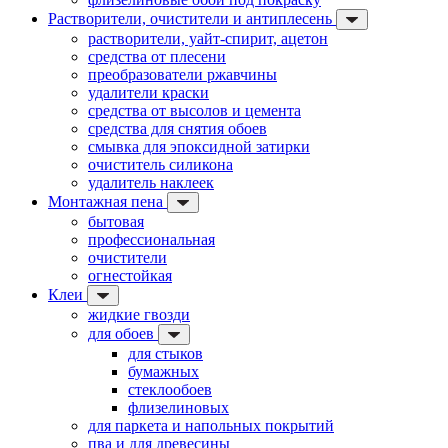
Растворители, очистители и антиплесень
растворители, уайт-спирит, ацетон
средства от плесени
преобразователи ржавчины
удалители краски
средства от высолов и цемента
средства для снятия обоев
смывка для эпоксидной затирки
очиститель силикона
удалитель наклеек
Монтажная пена
бытовая
профессиональная
очистители
огнестойкая
Клеи
жидкие гвозди
для обоев
для стыков
бумажных
стеклообоев
флизелиновых
для паркета и напольных покрытий
пва и для древесины