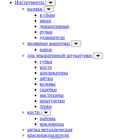
Инструменты
валики
в сборе
мини
декоративные
ручки
удлинители
малярные ванночки
набор
для декоративной штукатурки
губки
кисти
аппликаторы
щётки
кельмы
скребки
мастихины
шпатулетки
терки
кисти
наборы
макловицы
щетка металлическая
краскораспылители