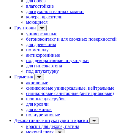
для обоев
влагостойкие
для кухонь и ванных комнат
колера, красители
моющиеся
Грунтовки
универсальные
бетоноконтакт и для сложных поверхностей
для древесины
по металлу
антикорозийные
под декоративные штукатурки
для гипсокартона
под штукатурку
Герметик
акриловые
силиконовые универсальные, нейтральные
силиконовые санитарные (антигрибковые)
шовные для срубов
для кровли
для каминов
полиуретановые
Декоративные штукатурки и краски
краски для декора, патина
мокрый шелк