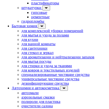
пластификаторы
штукатурки
гипсовые
цементные
гидропломбы
Бытовая химия
для комплексной уборки помещений
для мытья и ухода за полами
для кухни
для ванной комнаты
для сантехники
для стекол и зеркал
для ароматизации и нейтрализации запахов
для мытья посуды
для стирки и ухода за тканями
для ковров и текстильных изделий
специализированные чистящие средства
универсальные чистящие средства
дезинфицирующие средства
Автохимия и автокосметика
автоэмали
аэрозольные смазки
полироли для пластика
очистители салона