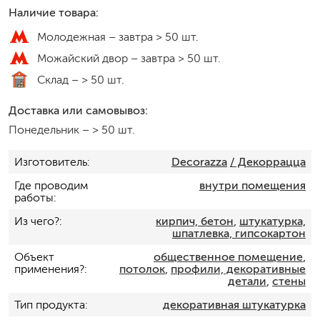
Наличие товара:
Молодежная –
завтра > 50 шт.
Можайский двор –
завтра > 50 шт.
Склад –
> 50 шт.
Доставка или самовывоз:
Понедельник
–
> 50 шт.
Изготовитель
Decorazza
/ Декоррацца
Где проводим
внутри помещения
работы
Из чего?
кирпич, бетон
,
штукатурка,
шпатлевка, гипсокартон
Объект
общественное помещение
,
применения?
потолок
,
профили, декоративные
детали
,
стены
Тип продукта
декоративная штукатурка