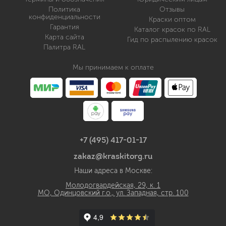
Политика
Отзывы
конфиденциальности
Краски оптом
Гарантия
Каталог красок по RAL
Карта сайта
Гид по распылению красок
Палитра RAL
Мы принимаем к оплате
+7 (495) 417-01-17
zakaz@kraskitorg.ru
Наши адреса в Москве:
Молодогвардейская, 29, к. 1
МО, Одинцовский г.о., ул. Западная, стр. 100