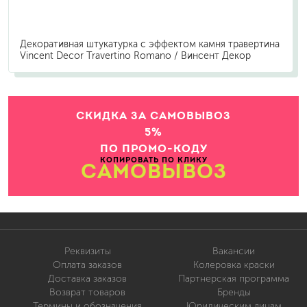
Декоративная штукатурка с эффектом камня травертина
Vincent Decor Travertino Romano / Винсент Декор
СКИДКА ЗА САМОВЫВОЗ
5%
ПО ПРОМО-КОДУ
КОПИРОВАТЬ ПО КЛИКУ
САМОВЫВОЗ
Реквизиты
Вакансии
Оплата заказов
Колеровка краски
Доставка заказов
Партнерская программа
Возврат товаров
Бренды
Термины и обозначения
Юридическим лицам