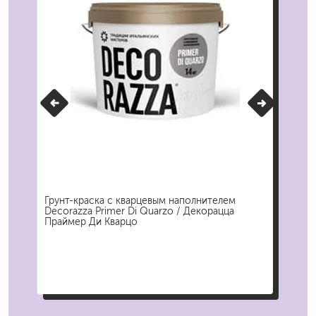
Грунт-краска с кварцевым наполнителем
Кел
Decorazza Primer Di Quarzo / Декорацца
дек
Праймер Ди Кварцо
558