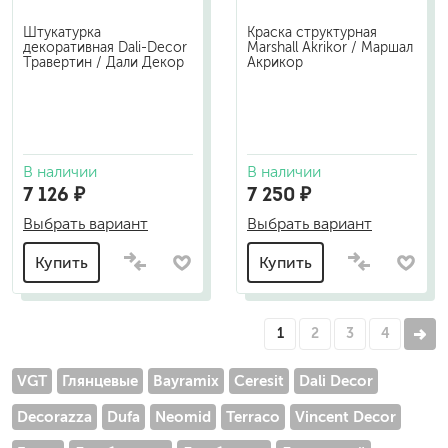
Штукатурка
Краска структурная
декоративная Dali-Decor
Marshall Akrikor / Маршал
Травертин / Дали Декор
Акрикор
В наличии
В наличии
7 126 ₽
7 250 ₽
Выбрать вариант
Выбрать вариант
Купить
Купить
1
2
3
4
VGT
Глянцевые
Bayramix
Ceresit
Dali Decor
Decorazza
Dufa
Neomid
Terraco
Vincent Decor