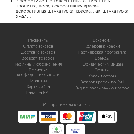
В ассортименте товары типа: антисептик/
пропитка, воск, декоративная краска,
декоративная штукатурка, краска, лак, штукатурка,
эмаль .
Реквизиты
Вакансии
Оплата заказов
Колеровка краски
Доставка заказов
Партнерская программа
Возврат товаров
Бренды
Термины и обозначения
Юридическим лицам
Политика
Отзывы
конфиденциальности
Краски оптом
Гарантия
Каталог красок по RAL
Карта сайта
Гид по распылению красок
Палитра RAL
Мы принимаем к оплате