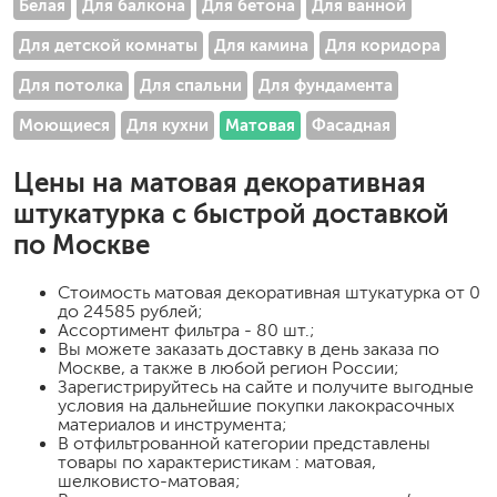
Белая
Для балкона
Для бетона
Для ванной
Для детской комнаты
Для камина
Для коридора
Для потолка
Для спальни
Для фундамента
Моющиеся
Для кухни
Матовая
Фасадная
Цены на
матовая декоративная
штукатурка
с быстрой доставкой
по Москве
Стоимость
матовая декоративная штукатурка
от 0
до 24585 рублей;
Ассортимент фильтра - 80 шт.;
Вы можете заказать доставку в день заказа по
Москве, а также в любой регион России;
Зарегистрируйтесь на сайте и получите выгодные
условия на дальнейшие покупки лакокрасочных
материалов и инструмента;
В отфильтрованной категории представлены
товары по характеристикам : матовая,
шелковисто-матовая;