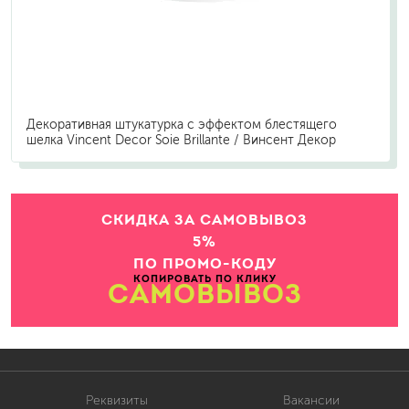
Декоративная штукатурка с эффектом блестящего
шелка Vincent Decor Soie Brillante / Винсент Декор
СКИДКА ЗА САМОВЫВОЗ
5%
ПО ПРОМО-КОДУ
КОПИРОВАТЬ ПО КЛИКУ
САМОВЫВОЗ
Реквизиты
Вакансии