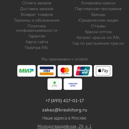
Оплата заказов
Колеровка краски
Доставка заказов
Партнерская программа
Возврат товаров
Бренды
Термины и обозначения
Юридическим лицам
Политика
Отзывы
конфиденциальности
Краски оптом
Гарантия
Каталог красок по RAL
Карта сайта
Гид по распылению красок
Палитра RAL
Мы принимаем к оплате
+7 (495) 417-01-17
zakaz@kraskitorg.ru
Наши адреса в Москве:
Молодогвардейская, 29, к. 1