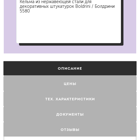
к
Кельма из нержавеющей стали для
Кел
декоративных штукатурок Boldrini / Болдрини
Bol
5580
ОПИСАНИЕ
ЦЕНЫ
ТЕХ. ХАРАКТЕРИСТИКИ
ДОКУМЕНТЫ
ОТЗЫВЫ