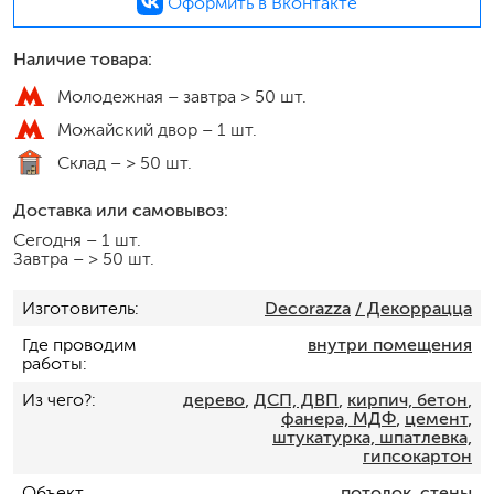
Оформить в Вконтакте
Наличие товара:
Молодежная –
завтра > 50 шт.
Можайский двор –
1 шт.
Склад –
> 50 шт.
Доставка или самовывоз:
Сегодня
–
1 шт.
Завтра
–
> 50 шт.
Изготовитель
Decorazza
/ Декоррацца
Где проводим
внутри помещения
работы
Из чего?
дерево
,
ДСП, ДВП
,
кирпич, бетон
,
фанера, МДФ
,
цемент
,
штукатурка, шпатлевка,
гипсокартон
Объект
потолок
,
стены