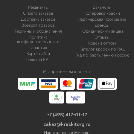
Реквизиты
Вакансии
Оплата заказов
Колеровка краски
Доставка заказов
Партнерская программа
Возврат товаров
Бренды
Термины и обозначения
Юридическим лицам
Политика
Отзывы
конфиденциальности
Краски оптом
Гарантия
Каталог красок по RAL
Карта сайта
Гид по распылению красок
Палитра RAL
Мы принимаем к оплате
+7 (495) 417-01-17
zakaz@kraskitorg.ru
Наши адреса в Москве: