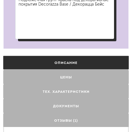
покрытия Decorazza Base / Декорацца Бейс
Pri
ОПИСАНИЕ
ЦЕНЫ
ТЕХ. ХАРАКТЕРИСТИКИ
ДОКУМЕНТЫ
ОТЗЫВЫ (1)