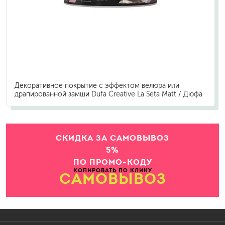
Декоративное покрытие с эффектом велюра или
драпированной замши Dufa Creative La Seta Matt / Дюфа
СКИДКА ЗА САМОВЫВОЗ
5%
ПО ПРОМО-КОДУ
КОПИРОВАТЬ ПО КЛИКУ
САМОВЫВОЗ