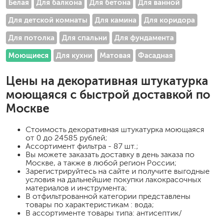
Белая
Для балкона
Для бетона
Для ванной
Для детской комнаты
Для камина
Для коридора
Для потолка
Для спальни
Для фундамента
Моющиеся
Для кухни
Матовая
Фасадная
Цены на
декоративная штукатурка
моющаяся
с быстрой доставкой по
Москве
Стоимость
декоративная штукатурка моющаяся
от 0 до 24585 рублей;
Ассортимент фильтра - 87 шт.;
Вы можете заказать доставку в день заказа по
Москве, а также в любой регион России;
Зарегистрируйтесь на сайте и получите выгодные
условия на дальнейшие покупки лакокрасочных
материалов и инструмента;
В отфильтрованной категории представлены
товары по характеристикам : вода;
В ассортименте товары типа: антисептик/