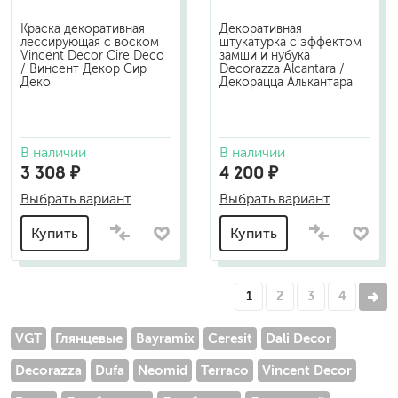
Краска декоративная
Декоративная
лессирующая с воском
штукатурка с эффектом
Vincent Decor Cire Deco
замши и нубука
/ Винсент Декор Сир
Decorazza Alcantara /
Деко
Декорацца Алькантара
В наличии
В наличии
3 308 ₽
4 200 ₽
Выбрать вариант
Выбрать вариант
Купить
Купить
1
2
3
4
VGT
Глянцевые
Bayramix
Ceresit
Dali Decor
Decorazza
Dufa
Neomid
Terraco
Vincent Decor