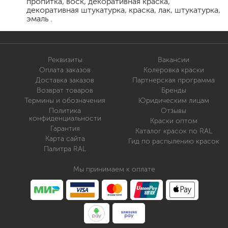
пропитка, воск, декоративная краска,
декоративная штукатурка, краска, лак, штукатурка,
эмаль .
Реквизиты
Вакансии
Оплата заказов
Колеровка краски
Доставка заказов
Партнерская программа
Возврат товаров
Бренды
Термины и обозначения
Юридическим лицам
Политика
Отзывы
конфиденциальности
Краски оптом
Гарантия
Каталог красок по RAL
Карта сайта
Гид по распылению красок
Палитра RAL
Мы принимаем к оплате