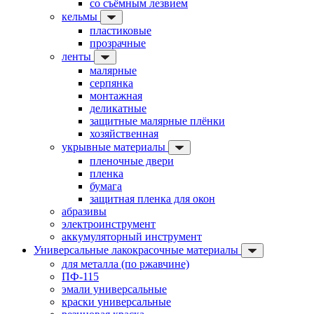
со съёмным лезвием
кельмы
пластиковые
прозрачные
ленты
малярные
серпянка
монтажная
деликатные
защитные малярные плёнки
хозяйственная
укрывные материалы
пленочные двери
пленка
бумага
защитная пленка для окон
абразивы
электроинструмент
аккумуляторный инструмент
Универсальные лакокрасочные материалы
для металла (по ржавчине)
ПФ-115
эмали универсальные
краски универсальные