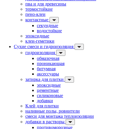
пва и для древесины
термостойкие
пено-клеи
контактные
секундные
водостойкие
эпоксидные
клеи-геметики
Сухие смеси и гидроизоляция
гидроизоляция
обмазочная
проникающая
битумная
аксессуары
затирка для плитки
эпоксидные
цементные
силиконовые
добавки
Клей для плитки
наливные полы, ровнители
смеси для монтажа теплоизоляции
добавки в растворы
противоморозные