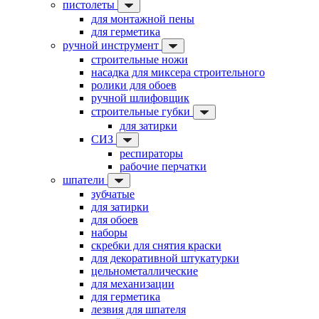
пистолеты
для монтажной пены
для герметика
ручной инструмент
строительные ножи
насадка для миксера строительного
ролики для обоев
ручной шлифовщик
строительные губки
для затирки
СИЗ
респираторы
рабочие перчатки
шпатели
зубчатые
для затирки
для обоев
наборы
скребки для снятия краски
для декоративной штукатурки
цельнометаллические
для механизации
для герметика
лезвия для шпателя