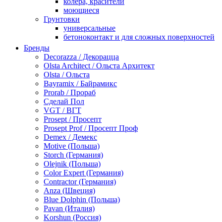
колера, красители
моющиеся
Грунтовки
универсальные
бетоноконтакт и для сложных поверхностей
для древесины
Бренды
по металлу
Decorazza / Декорацца
антикорозийные
Olsta Architect / Ольста Архитект
под декоративные штукатурки
Olsta / Ольста
для гипсокартона
Bayramix / Байрамикс
под штукатурку
Prorab / Прораб
Герметик
Сделай Пол
акриловые
VGT / ВГТ
силиконовые универсальные, нейтральные
Prosept / Просепт
силиконовые санитарные (антигрибковые)
Prosept Prof / Просепт Проф
шовные для срубов
Demex / Демекс
для кровли
Motive (Польша)
для каминов
Storch (Германия)
полиуретановые
Olejnik (Польша)
Декоративные штукатурки и краски
Color Expert (Германия)
краски для декора, патина
Contractor (Германия)
мокрый шелк
Anza (Швеция)
венецианские (эффект мрамора)
Blue Dolphin (Польша)
песок (эффект песчаных вихрей)
Pavan (Италия)
декоративная шпаклевка
Korshun (Россия)