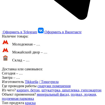
Оформить в Telegram
Оформить в Вконтакте
Наличие товара:
Молодежная –
…
Можайский двор –
…
Склад –
…
Доставка или самовывоз:
Сегодня
–
…
Завтра
–
…
Изготовитель
Tikkurila
/ Тиккурила
Где проводим работы
снаружи помещения
Из чего?
кирпич, бетон
,
штукатурка, шпатлевка, гипсокартон
Объект применения?
минеральный фасад
,
подвал, лоджия,
подземная парковка
Тип продукта
краска