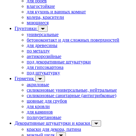
для обоев
влагостойкие
для кухонь и ванных комнат
колера, красители
моющиеся
Грунтовки
универсальные
бетоноконтакт и для сложных поверхностей
для древесины
по металлу
антикорозийные
под декоративные штукатурки
для гипсокартона
под штукатурку
Герметик
акриловые
силиконовые универсальные, нейтральные
силиконовые санитарные (антигрибковые)
шовные для срубов
для кровли
для каминов
полиуретановые
Декоративные штукатурки и краски
краски для декора, патина
мокрый шелк