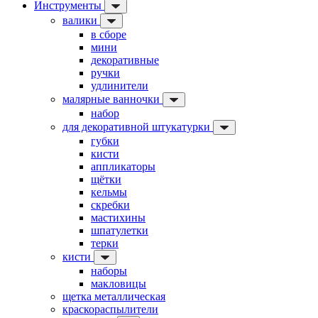
Инструменты
валики
в сборе
мини
декоративные
ручки
удлинители
малярные ванночки
набор
для декоративной штукатурки
губки
кисти
аппликаторы
щётки
кельмы
скребки
мастихины
шпатулетки
терки
кисти
наборы
макловицы
щетка металлическая
краскораспылители