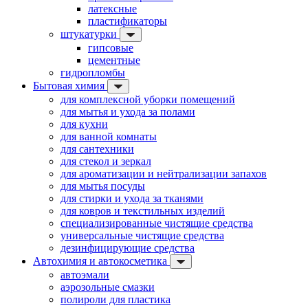
латексные
пластификаторы
штукатурки
гипсовые
цементные
гидропломбы
Бытовая химия
для комплексной уборки помещений
для мытья и ухода за полами
для кухни
для ванной комнаты
для сантехники
для стекол и зеркал
для ароматизации и нейтрализации запахов
для мытья посуды
для стирки и ухода за тканями
для ковров и текстильных изделий
специализированные чистящие средства
универсальные чистящие средства
дезинфицирующие средства
Автохимия и автокосметика
автоэмали
аэрозольные смазки
полироли для пластика