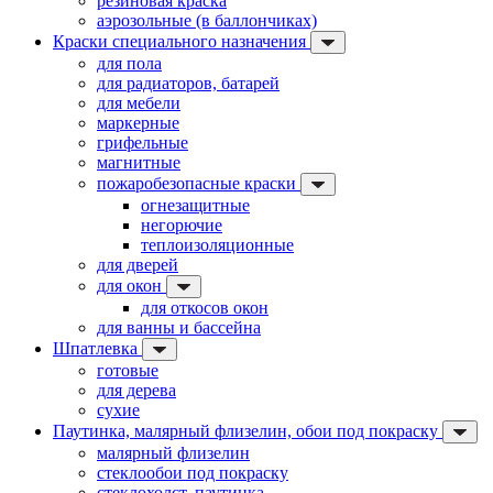
резиновая краска
аэрозольные (в баллончиках)
Краски специального назначения
для пола
для радиаторов, батарей
для мебели
маркерные
грифельные
магнитные
пожаробезопасные краски
огнезащитные
негорючие
теплоизоляционные
для дверей
для окон
для откосов окон
для ванны и бассейна
Шпатлевка
готовые
для дерева
сухие
Паутинка, малярный флизелин, обои под покраску
малярный флизелин
стеклообои под покраску
стеклохолст, паутинка