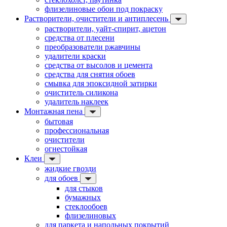
флизелиновые обои под покраску
Растворители, очистители и антиплесень
растворители, уайт-спирит, ацетон
средства от плесени
преобразователи ржавчины
удалители краски
средства от высолов и цемента
средства для снятия обоев
смывка для эпоксидной затирки
очиститель силикона
удалитель наклеек
Монтажная пена
бытовая
профессиональная
очистители
огнестойкая
Клеи
жидкие гвозди
для обоев
для стыков
бумажных
стеклообоев
флизелиновых
для паркета и напольных покрытий