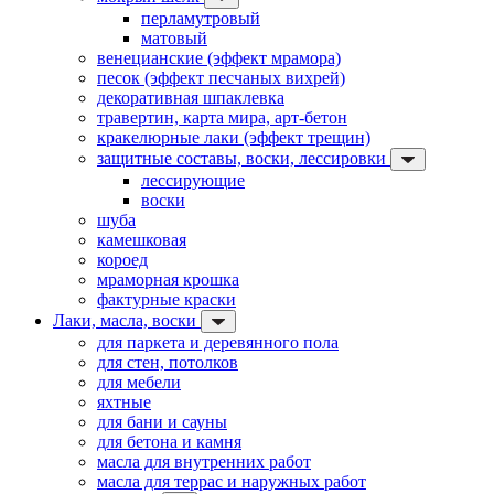
перламутровый
матовый
венецианские (эффект мрамора)
песок (эффект песчаных вихрей)
декоративная шпаклевка
травертин, карта мира, арт-бетон
кракелюрные лаки (эффект трещин)
защитные составы, воски, лессировки
лессирующие
воски
шуба
камешковая
короед
мраморная крошка
фактурные краски
Лаки, масла, воски
для паркета и деревянного пола
для стен, потолков
для мебели
яхтные
для бани и сауны
для бетона и камня
масла для внутренних работ
масла для террас и наружных работ