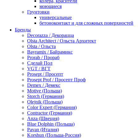
колера, красители
моющиеся
Грунтовки
универсальные
бетоноконтакт и для сложных поверхностей
для древесины
Бренды
по металлу
Decorazza / Декорацца
антикорозийные
Olsta Architect / Ольста Архитект
под декоративные штукатурки
Olsta / Ольста
для гипсокартона
Bayramix / Байрамикс
под штукатурку
Prorab / Прораб
Герметик
Сделай Пол
акриловые
VGT / ВГТ
силиконовые универсальные, нейтральные
Prosept / Просепт
силиконовые санитарные (антигрибковые)
Prosept Prof / Просепт Проф
шовные для срубов
Demex / Демекс
для кровли
Motive (Польша)
для каминов
Storch (Германия)
полиуретановые
Olejnik (Польша)
Декоративные штукатурки и краски
Color Expert (Германия)
краски для декора, патина
Contractor (Германия)
мокрый шелк
Anza (Швеция)
венецианские (эффект мрамора)
Blue Dolphin (Польша)
песок (эффект песчаных вихрей)
Pavan (Италия)
декоративная шпаклевка
Korshun (Польша-Россия)