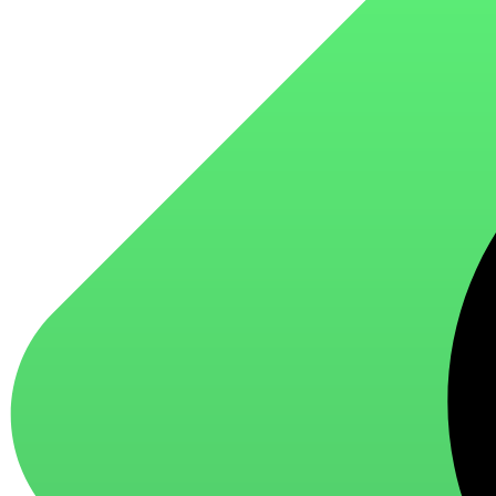
для стекол и зеркал
для ароматизации и нейтрализации запахов
для мытья посуды
для стирки и ухода за тканями
для ковров и текстильных изделий
специализированные чистящие средства
универсальные чистящие средства
дезинфицирующие средства
Автохимия и автокосметика
автоэмали
аэрозольные смазки
полироли для пластика
очистители салона
очистители двигателя
очистители тормозов
Материалы для зимних работ
краски для штукатурки
эмали для металла
грунтовки
пропитки для древесины
противогололедный реагент
пены и клеи
Новинки