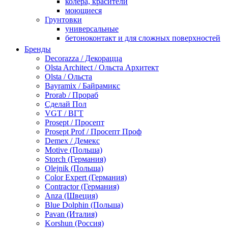
колера, красители
моющиеся
Грунтовки
универсальные
бетоноконтакт и для сложных поверхностей
для древесины
Бренды
по металлу
Decorazza / Декорацца
антикорозийные
Olsta Architect / Ольста Архитект
под декоративные штукатурки
Olsta / Ольста
для гипсокартона
Bayramix / Байрамикс
под штукатурку
Prorab / Прораб
Герметик
Сделай Пол
акриловые
VGT / ВГТ
силиконовые универсальные, нейтральные
Prosept / Просепт
силиконовые санитарные (антигрибковые)
Prosept Prof / Просепт Проф
шовные для срубов
Demex / Демекс
для кровли
Motive (Польша)
для каминов
Storch (Германия)
полиуретановые
Olejnik (Польша)
Декоративные штукатурки и краски
Color Expert (Германия)
краски для декора, патина
Contractor (Германия)
мокрый шелк
Anza (Швеция)
венецианские (эффект мрамора)
Blue Dolphin (Польша)
песок (эффект песчаных вихрей)
Pavan (Италия)
декоративная шпаклевка
Korshun (Россия)