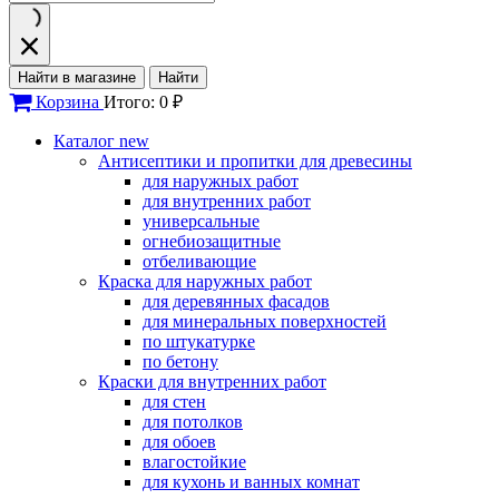
Найти в магазине
Найти
Корзина
Итого: 0 ₽
Каталог
new
Антисептики и пропитки для древесины
для наружных работ
для внутренних работ
универсальные
огнебиозащитные
отбеливающие
Краска для наружных работ
для деревянных фасадов
для минеральных поверхностей
по штукатурке
по бетону
Краски для внутренних работ
для стен
для потолков
для обоев
влагостойкие
для кухонь и ванных комнат