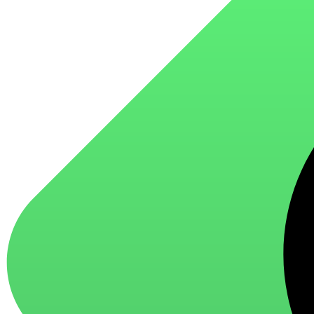
для стекол и зеркал
для ароматизации и нейтрализации запахов
для мытья посуды
для стирки и ухода за тканями
для ковров и текстильных изделий
специализированные чистящие средства
универсальные чистящие средства
дезинфицирующие средства
Автохимия и автокосметика
автоэмали
аэрозольные смазки
полироли для пластика
очистители салона
очистители двигателя
очистители тормозов
Материалы для зимних работ
краски для штукатурки
эмали для металла
грунтовки
пропитки для древесины
противогололедный реагент
пены и клеи
Новинки