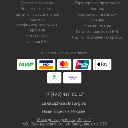
Доставка заказов
Партнерская программа
Возврат товаров
Бренды
Термины и обозначения
Юридическим лицам
Политика
Отзывы
конфиденциальности
Краски оптом
Гарантия
Каталог красок по RAL
Карта сайта
Гид по распылению красок
Палитра RAL
Мы принимаем к оплате
+7 (495) 417-01-17
zakaz@kraskitorg.ru
Наши адреса в Москве:
Молодогвардейская, 29, к. 1
МО, Одинцовский г.о., ул. Западная, стр. 100