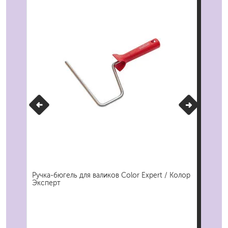
м
Ручка-бюгель для валиков Color Expert / Колор
Ван
Эксперт
Col