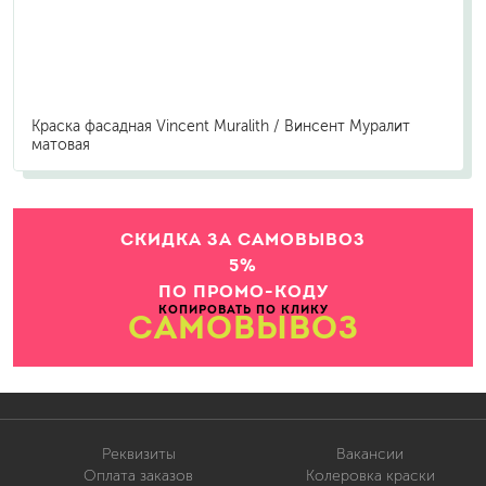
Краска фасадная Vincent Muralith / Винсент Муралит
матовая
СКИДКА ЗА САМОВЫВОЗ
5%
ПО ПРОМО-КОДУ
КОПИРОВАТЬ ПО КЛИКУ
САМОВЫВОЗ
Реквизиты
Вакансии
Оплата заказов
Колеровка краски