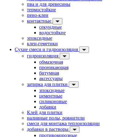
пва и для древесины
термостойкие
пено-клеи
контактные
секундные
водостойкие
эпоксидные
клеи-геметики
Сухие смеси и гидроизоляция
гидроизоляция
обмазочная
проникающая
битумная
аксессуары
затирка для плитки
эпоксидные
цементные
силиконовые
добавки
Клей для плитки
наливные полы, ровнители
смеси для монтажа теплоизоляции
добавки в растворы
противоморозные