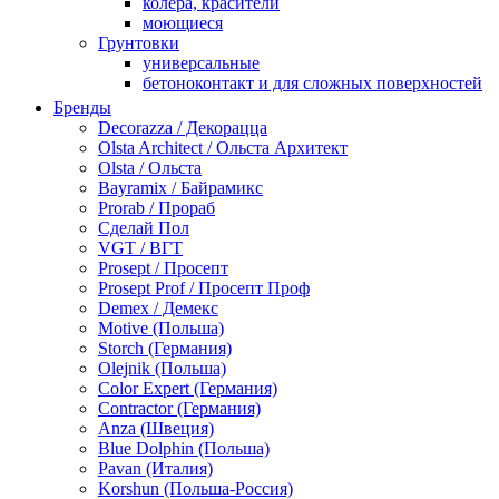
колера, красители
моющиеся
Грунтовки
универсальные
бетоноконтакт и для сложных поверхностей
для древесины
Бренды
по металлу
Decorazza / Декорацца
антикорозийные
Olsta Architect / Ольста Архитект
под декоративные штукатурки
Olsta / Ольста
для гипсокартона
Bayramix / Байрамикс
под штукатурку
Prorab / Прораб
Герметик
Сделай Пол
акриловые
VGT / ВГТ
силиконовые универсальные, нейтральные
Prosept / Просепт
силиконовые санитарные (антигрибковые)
Prosept Prof / Просепт Проф
шовные для срубов
Demex / Демекс
для кровли
Motive (Польша)
для каминов
Storch (Германия)
полиуретановые
Olejnik (Польша)
Декоративные штукатурки и краски
Color Expert (Германия)
краски для декора, патина
Contractor (Германия)
мокрый шелк
Anza (Швеция)
венецианские (эффект мрамора)
Blue Dolphin (Польша)
песок (эффект песчаных вихрей)
Pavan (Италия)
декоративная шпаклевка
Korshun (Польша-Россия)