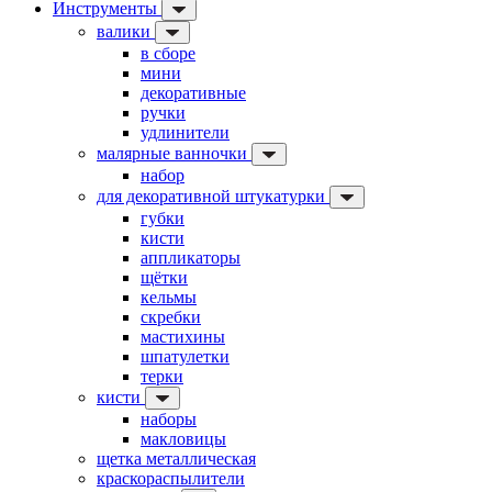
Инструменты
валики
в сборе
мини
декоративные
ручки
удлинители
малярные ванночки
набор
для декоративной штукатурки
губки
кисти
аппликаторы
щётки
кельмы
скребки
мастихины
шпатулетки
терки
кисти
наборы
макловицы
щетка металлическая
краскораспылители