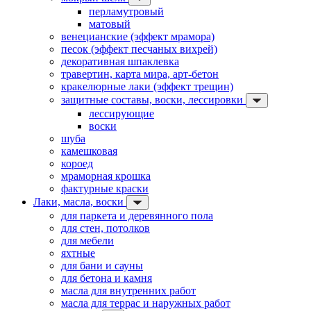
перламутровый
матовый
венецианские (эффект мрамора)
песок (эффект песчаных вихрей)
декоративная шпаклевка
травертин, карта мира, арт-бетон
кракелюрные лаки (эффект трещин)
защитные составы, воски, лессировки
лессирующие
воски
шуба
камешковая
короед
мраморная крошка
фактурные краски
Лаки, масла, воски
для паркета и деревянного пола
для стен, потолков
для мебели
яхтные
для бани и сауны
для бетона и камня
масла для внутренних работ
масла для террас и наружных работ