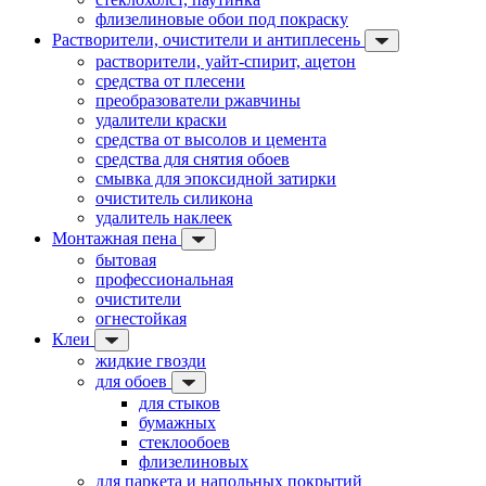
флизелиновые обои под покраску
Растворители, очистители и антиплесень
растворители, уайт-спирит, ацетон
средства от плесени
преобразователи ржавчины
удалители краски
средства от высолов и цемента
средства для снятия обоев
смывка для эпоксидной затирки
очиститель силикона
удалитель наклеек
Монтажная пена
бытовая
профессиональная
очистители
огнестойкая
Клеи
жидкие гвозди
для обоев
для стыков
бумажных
стеклообоев
флизелиновых
для паркета и напольных покрытий