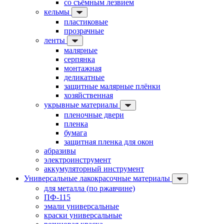
со съёмным лезвием
кельмы
пластиковые
прозрачные
ленты
малярные
серпянка
монтажная
деликатные
защитные малярные плёнки
хозяйственная
укрывные материалы
пленочные двери
пленка
бумага
защитная пленка для окон
абразивы
электроинструмент
аккумуляторный инструмент
Универсальные лакокрасочные материалы
для металла (по ржавчине)
ПФ-115
эмали универсальные
краски универсальные