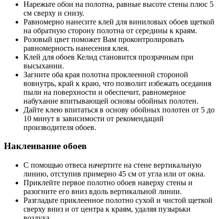
Нарежьте обои на полотна, равные высоте стены плюс 5
см сверху и снизу.
Равномерно нанесите клей для виниловых обоев щеткой
на обратную сторону полотна от середины к краям.
Розовый цвет поможет Вам проконтролировать
равномерность нанесения клея.
Клей для обоев Келид становится прозрачным при
высыхании.
Загните оба края полотна проклеенной стороной
вовнутрь, край к краю, что позволит избежать оседания
пыли на поверхности и обеспечит, равномерное
набухание впитывающей основы обойных полотен.
Дайте клею впитаться в основу обойных полотен от 5 до
10 минут в зависимости от рекомендаций
производителя обоев.
Наклеивание обоев
С помощью отвеса начертите на стене вертикальную
линию, отступив примерно 45 см от угла или от окна.
Приклейте первое полотно обоев наверху стены и
разогните его вниз вдоль вертикальной линии.
Разгладьте приклеенное полотно сухой и чистой щеткой
сверху вниз и от центра к краям, удаляя пузырьки
воздуха.