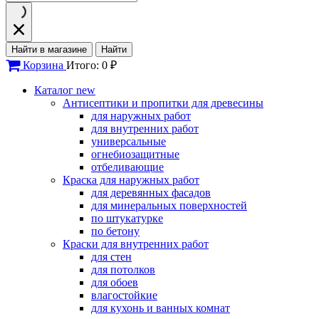
Найти в магазине
Найти
Корзина
Итого: 0 ₽
Каталог
new
Антисептики и пропитки для древесины
для наружных работ
для внутренних работ
универсальные
огнебиозащитные
отбеливающие
Краска для наружных работ
для деревянных фасадов
для минеральных поверхностей
по штукатурке
по бетону
Краски для внутренних работ
для стен
для потолков
для обоев
влагостойкие
для кухонь и ванных комнат