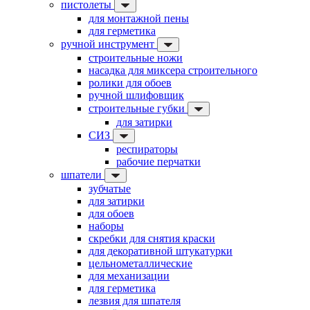
пистолеты
для монтажной пены
для герметика
ручной инструмент
строительные ножи
насадка для миксера строительного
ролики для обоев
ручной шлифовщик
строительные губки
для затирки
СИЗ
респираторы
рабочие перчатки
шпатели
зубчатые
для затирки
для обоев
наборы
скребки для снятия краски
для декоративной штукатурки
цельнометаллические
для механизации
для герметика
лезвия для шпателя