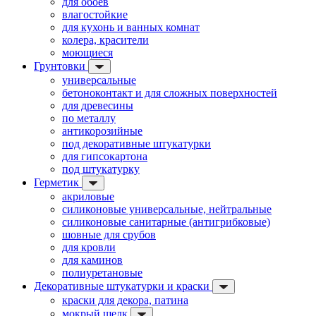
для обоев
влагостойкие
для кухонь и ванных комнат
колера, красители
моющиеся
Грунтовки
универсальные
бетоноконтакт и для сложных поверхностей
для древесины
по металлу
антикорозийные
под декоративные штукатурки
для гипсокартона
под штукатурку
Герметик
акриловые
силиконовые универсальные, нейтральные
силиконовые санитарные (антигрибковые)
шовные для срубов
для кровли
для каминов
полиуретановые
Декоративные штукатурки и краски
краски для декора, патина
мокрый шелк