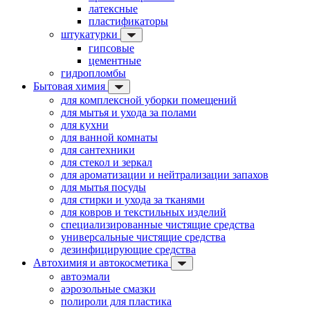
латексные
пластификаторы
штукатурки
гипсовые
цементные
гидропломбы
Бытовая химия
для комплексной уборки помещений
для мытья и ухода за полами
для кухни
для ванной комнаты
для сантехники
для стекол и зеркал
для ароматизации и нейтрализации запахов
для мытья посуды
для стирки и ухода за тканями
для ковров и текстильных изделий
специализированные чистящие средства
универсальные чистящие средства
дезинфицирующие средства
Автохимия и автокосметика
автоэмали
аэрозольные смазки
полироли для пластика