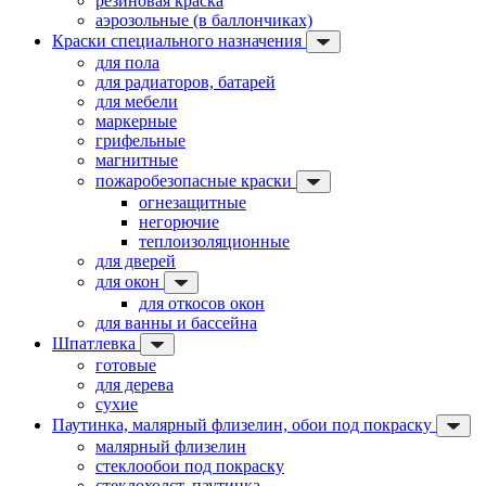
резиновая краска
аэрозольные (в баллончиках)
Краски специального назначения
для пола
для радиаторов, батарей
для мебели
маркерные
грифельные
магнитные
пожаробезопасные краски
огнезащитные
негорючие
теплоизоляционные
для дверей
для окон
для откосов окон
для ванны и бассейна
Шпатлевка
готовые
для дерева
сухие
Паутинка, малярный флизелин, обои под покраску
малярный флизелин
стеклообои под покраску
стеклохолст, паутинка