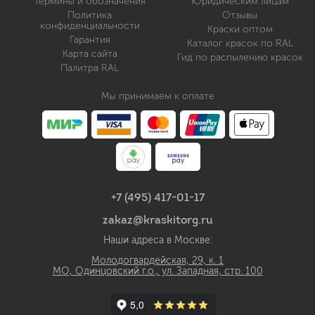
Термины и обозначения
Юридическим лицам
Политика
Отзывы
конфиденциальности
Краски оптом
Гарантия
Каталог красок по RAL
Карта сайта
Гид по распылению красок
Палитра RAL
Мы принимаем к оплате
+7 (495) 417-01-17
zakaz@kraskitorg.ru
Наши адреса в Москве:
Молодогвардейская, 29, к. 1
МО, Одинцовский г.о., ул. Западная, стр. 100