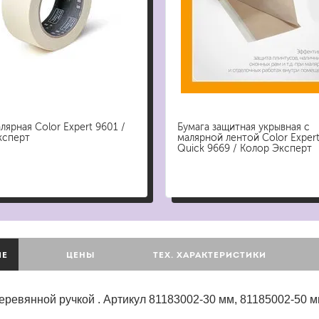
бытовая
ит, ацетон
профессиональная
очистители
ны
огнестойкая
цемента
ев
лярная Color Expert 9601 /
Бумага защитная укрывная с
затирки
ксперт
малярной лентой Color Exper
Quick 9669 / Колор Эксперт
для комплексной уборки помещений
для мытья и ухода за полами
для кухни
ли
для ванной комнаты
ИЕ
ЦЕНЫ
ТЕХ. ХАРАКТЕРИСТИКИ
оизоляции
для сантехники
для стекол и зеркал
еревянной ручкой . Артикул 81183002-30 мм, 81185002-50 м
для ароматизации и нейтрализации запа