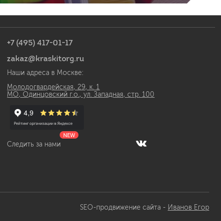
+7 (495) 417-01-17
zakaz@kraskitorg.ru
Наши адреса в Москве:
Молодогвардейская, 29, к. 1
МО, Одинцовский г.о., ул. Западная, стр. 100
NEW
Следить за нами
SEO-продвижение сайта -
Иванов Егор