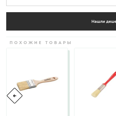
гидропломбы
Нашли деше
ПОХОЖИЕ ТОВАРЫ
краски для штукатурки
эмали для металла
грунтовки
пропитки для древесины
противогололедный реа
пены и клеи