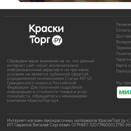
Реквиз
Оплата 
Доставк
Возвра
Термин
Полити
Гаранти
Обращаем ваше внимание на то, что данный
интернет сайт носит исключительно
Карта с
информационный характер и ни при каких
Палитр
условиях не является публичной офертой,
определяемой положениями Статьи 437 (2)
Гражданского кодекса Российской
Мы при
Федерации. Для получения подробной
информации о стоимости товара и услуг,
пожалуйста, обращайтесь к менеджерам
компании «КраскиТорг.ру».
Интернет-магазин лакокрасочных материалов КраскиТорг.ру с
ИП Гаврилов Виталий Сергеевич ОГРНИП 320774600013790 И