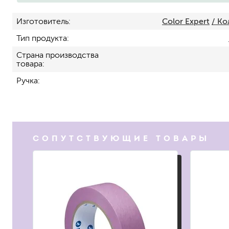
Изготовитель
Color Expert
/ К
Тип продукта
Страна производства
товара
Ручка
для пола
для радиаторов, батарей
для мебели
СОПУТСТВУЮЩИЕ ТОВАРЫ
маркерные
грифельные
магнитные
пожаробезопасные крас
для дверей
для окон
для ванны и бассейна