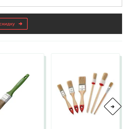
а
скидку