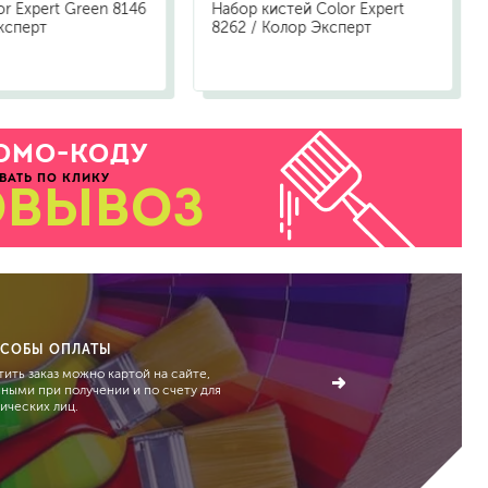
or Expert Green 8146
Набор кистей Color Expert
ксперт
8262 / Колор Эксперт
ОМО-КОДУ
ВАТЬ ПО КЛИКУ
ОВЫВОЗ
СОБЫ ОПЛАТЫ
ить заказ можно картой на сайте,
чными при получении и по счету для
ических лиц.