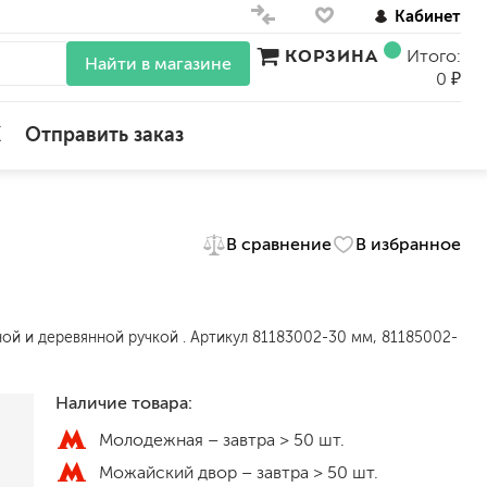
Кабинет
КОРЗИНА
Итого:
Найти в магазине
0 ₽
X
Отправить заказ
для стен
В сравнение
В избранное
для потолков
для обоев
влагостойкие
для кухонь и ванных комнат
ной и деревянной ручкой . Артикул 81183002-30 мм, 81185002-
колера, красители
моющиеся
Наличие товара:
краски для декора, патина
Молодежная –
завтра > 50 шт.
ные
мокрый шелк
Можайский двор –
завтра > 50 шт.
е)
венецианские (эффект мрамора)