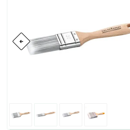
по металлу
антикорозийные
под декоративные штука
для гипсокартона
под штукатурку
для паркета и деревянно
для стен, потолков
для мебели
яхтные
для бани и сауны
для бетона и камня
масла для внутренних ра
масла для террас и нару