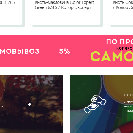
d 8128 /
Кисть-макловица Color Expert
Кисть Col
Green 8315 / Колор Эксперт
/ Колор Э
ПО ПР
КОПИРО
АМОВЫВОЗ
5%
САМ
СПО
Оплат
 -
нали
юрид