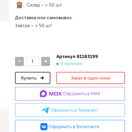
Склад –
> 50 шт.
песок (эффект песчаных вихрей)
декоративная шпаклевка
Доставка или самовывоз:
травертин, карта мира, арт-бетон
Завтра
–
> 50 шт.
кракелюрные лаки (эффект трещин)
защитные составы, воски, лессировки
шуба
камешковая
короед
Артикул 81183199
-
+
мраморная крошка
В наличии
фактурные краски
Купить
Заказ в один клик
для металла (по ржавчине)
Оформить в MAX
ПФ-115
эмали универсальные
Оформить в Telegram
краски универсальные
резиновая краска
аэрозольные (в баллончиках)
Оформить в Вконтакте