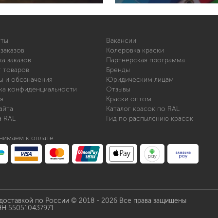
иты
Вакансии
заказов
Колеровка краски
а заказов
Партнерская программа
т товаров
Бренды
ы и обозначения
Юридическим лицам
ка конфиденциальности
Отзывы
я
Краски оптом
айта
Каталог красок по RAL
а RAL
Гид по распылению красок
нимаем к оплате
 доставкой по России © 2018 - 2026 Все права защищены
НН 550510437971