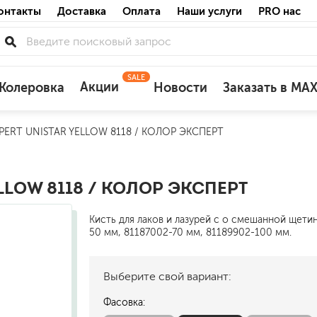
онтакты
Доставка
Оплата
Наши услуги
PRO нас
SALE
Акции
Колеровка
Новости
Заказать в MA
ERT UNISTAR YELLOW 8118 / КОЛОР ЭКСПЕРТ
для деревянных фасадов
для минеральных поверхностей
по штукатурке
LLOW 8118 / КОЛОР ЭКСПЕРТ
по бетону
Кисть для лаков и лазурей с о смешанной щети
50 мм, 81187002-70 мм, 81189902-100 мм.
Выберите свой вариант:
акриловые
ожных поверхностей
силиконовые универсальные, нейтраль
Фасовка:
силиконовые санитарные (антигрибковы