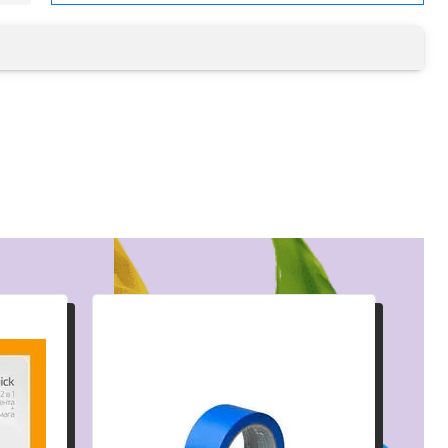
малярный флизелин
стеклообои под покраску
стеклохолст, паутинка
флизелиновые обои под покраску