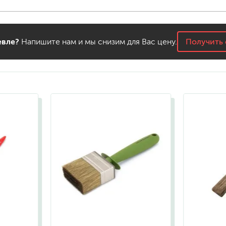
для мытья посуды
для стирки и ухода за тканями
для ковров и текстильных изделий
специализированные чистящие средств
вле?
Напишите нам и мы снизим для Вас цену.
Получить 
универсальные чистящие средства
дезинфицирующие средства
гент