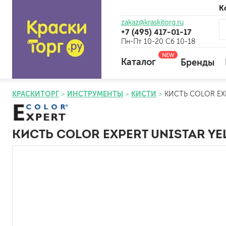
К
zakaz@kraskitorg.ru
+7 (495) 417-01-17
Пн-Пт 10-20 Сб 10-18
NEW
Каталог
Бренды
КРАСКИТОРГ
ИНСТРУМЕНТЫ
КИСТИ
КИСТЬ COLOR EXP
для наружных работ
для внутренних работ
КИСТЬ COLOR EXPERT UNISTAR YE
универсальные
огнебиозащитные
отбеливающие
универсальные
бетоноконтакт и для сл
для древесины