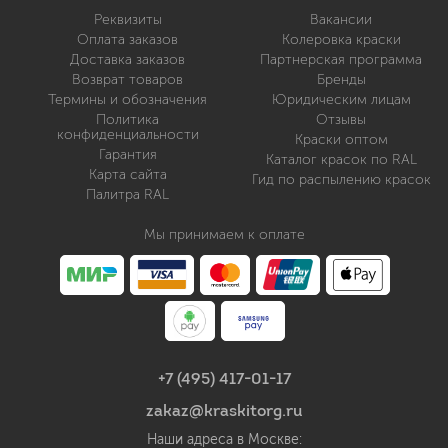
Реквизиты
Вакансии
Оплата заказов
Колеровка краски
Доставка заказов
Партнерская программа
Возврат товаров
Бренды
Термины и обозначения
Юридическим лицам
Политика
Отзывы
конфиденциальности
Краски оптом
Гарантия
Каталог красок по RAL
Карта сайта
Гид по распылению красок
Палитра RAL
Мы принимаем к оплате
+7 (495) 417-01-17
zakaz@kraskitorg.ru
Наши адреса в Москве: