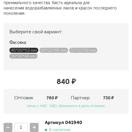
премиального качества. Кисть идеальна для
нанесения водоразбавляемых лаков и красок последнего
поколения.
Выберите свой вариант:
Фасовка:
40*20*53 мм
60*22*66 мм
50*21*58 мм
30*19*48 мм
840 ₽
Оптовик
780 ₽
Партнер
730 ₽
Цены с НДС. ЭДО. Документы в день отгрузки.
Артикул 041940
-
+
В наличии