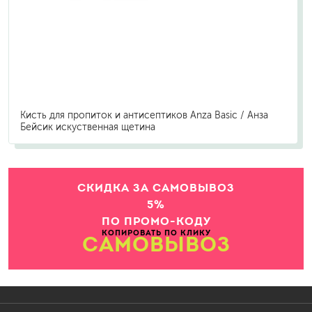
Кисть для пропиток и антисептиков Anza Basic / Анза
Бейсик искуственная щетина
СКИДКА ЗА САМОВЫВОЗ
5%
ПО ПРОМО-КОДУ
КОПИРОВАТЬ ПО КЛИКУ
САМОВЫВОЗ