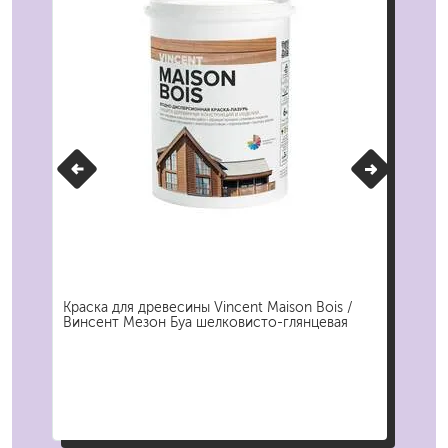
вая
Краска для древесины Vincent Maison Bois /
Кра
Винсент Мезон Буа шелковисто-глянцевая
мою
ВГТ