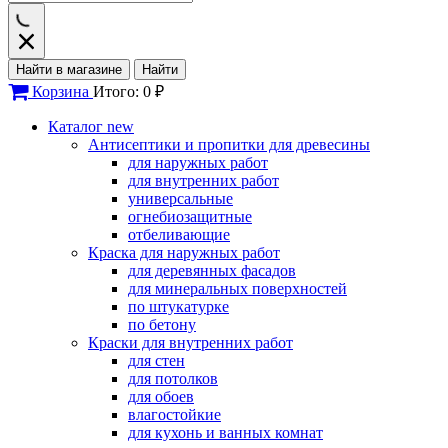
Найти в магазине
Найти
Корзина
Итого: 0 ₽
Каталог
new
Антисептики и пропитки для древесины
для наружных работ
для внутренних работ
универсальные
огнебиозащитные
отбеливающие
Краска для наружных работ
для деревянных фасадов
для минеральных поверхностей
по штукатурке
по бетону
Краски для внутренних работ
для стен
для потолков
для обоев
влагостойкие
для кухонь и ванных комнат