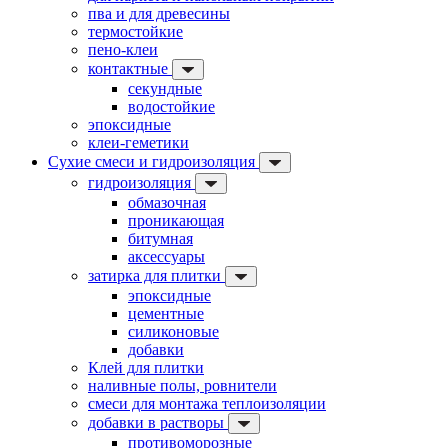
пва и для древесины
термостойкие
пено-клеи
контактные
секундные
водостойкие
эпоксидные
клеи-геметики
Сухие смеси и гидроизоляция
гидроизоляция
обмазочная
проникающая
битумная
аксессуары
затирка для плитки
эпоксидные
цементные
силиконовые
добавки
Клей для плитки
наливные полы, ровнители
смеси для монтажа теплоизоляции
добавки в растворы
противоморозные