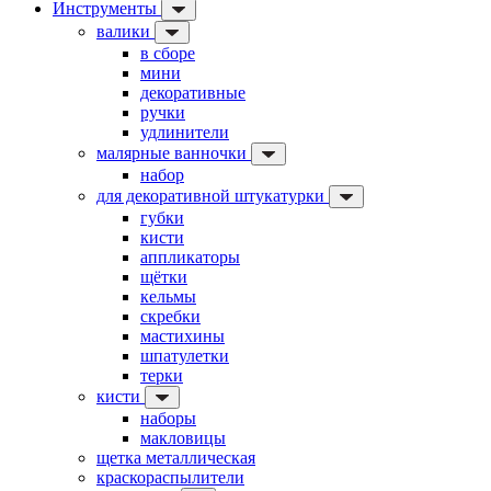
Инструменты
валики
в сборе
мини
декоративные
ручки
удлинители
малярные ванночки
набор
для декоративной штукатурки
губки
кисти
аппликаторы
щётки
кельмы
скребки
мастихины
шпатулетки
терки
кисти
наборы
макловицы
щетка металлическая
краскораспылители