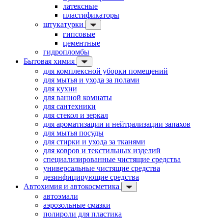
латексные
пластификаторы
штукатурки
гипсовые
цементные
гидропломбы
Бытовая химия
для комплексной уборки помещений
для мытья и ухода за полами
для кухни
для ванной комнаты
для сантехники
для стекол и зеркал
для ароматизации и нейтрализации запахов
для мытья посуды
для стирки и ухода за тканями
для ковров и текстильных изделий
специализированные чистящие средства
универсальные чистящие средства
дезинфицирующие средства
Автохимия и автокосметика
автоэмали
аэрозольные смазки
полироли для пластика