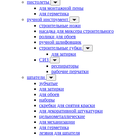
пистолеты
для монтажной пены
для герметика
ручной инструмент
строительные ножи
насадка для миксера строительного
ролики для обоев
ручной шлифовщик
строительные губки
для затирки
СИЗ
респираторы
рабочие перчатки
шпатели
зубчатые
для затирки
для обоев
наборы
скребки для снятия краски
для декоративной штукатурки
цельнометаллические
для механизации
для герметика
лезвия для шпателя