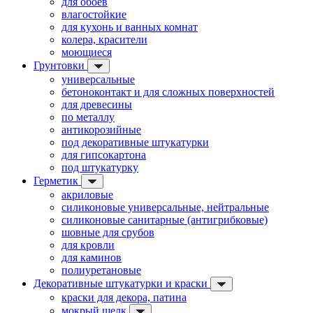
для обоев
влагостойкие
для кухонь и ванных комнат
колера, красители
моющиеся
Грунтовки
универсальные
бетоноконтакт и для сложных поверхностей
для древесины
по металлу
антикорозийные
под декоративные штукатурки
для гипсокартона
под штукатурку
Герметик
акриловые
силиконовые универсальные, нейтральные
силиконовые санитарные (антигрибковые)
шовные для срубов
для кровли
для каминов
полиуретановые
Декоративные штукатурки и краски
краски для декора, патина
мокрый шелк