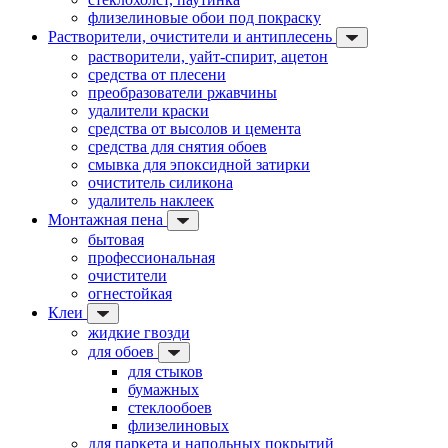
флизелиновые обои под покраску
Растворители, очистители и антиплесень
растворители, уайт-спирит, ацетон
средства от плесени
преобразователи ржавчины
удалители краски
средства от высолов и цемента
средства для снятия обоев
смывка для эпоксидной затирки
очиститель силикона
удалитель наклеек
Монтажная пена
бытовая
профессиональная
очистители
огнестойкая
Клеи
жидкие гвозди
для обоев
для стыков
бумажных
стеклообоев
флизелиновых
для паркета и напольных покрытий