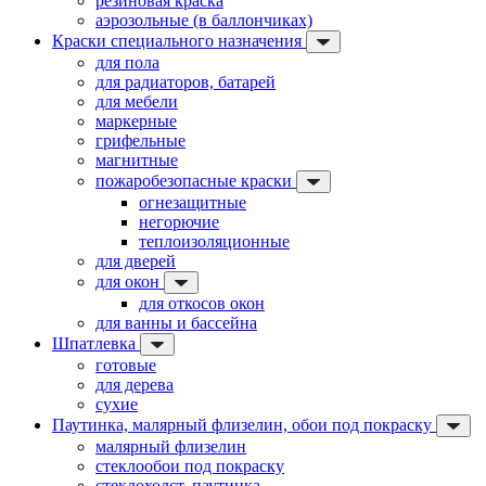
резиновая краска
аэрозольные (в баллончиках)
Краски специального назначения
для пола
для радиаторов, батарей
для мебели
маркерные
грифельные
магнитные
пожаробезопасные краски
огнезащитные
негорючие
теплоизоляционные
для дверей
для окон
для откосов окон
для ванны и бассейна
Шпатлевка
готовые
для дерева
сухие
Паутинка, малярный флизелин, обои под покраску
малярный флизелин
стеклообои под покраску
стеклохолст, паутинка