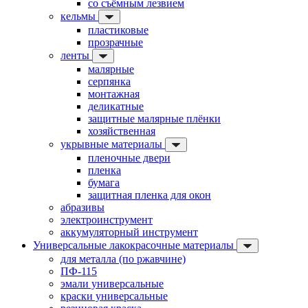
со съёмным лезвием
кельмы
пластиковые
прозрачные
ленты
малярные
серпянка
монтажная
деликатные
защитные малярные плёнки
хозяйственная
укрывные материалы
пленочные двери
пленка
бумага
защитная пленка для окон
абразивы
электроинструмент
аккумуляторный инструмент
Универсальные лакокрасочные материалы
для металла (по ржавчине)
ПФ-115
эмали универсальные
краски универсальные