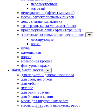
перламутровый
матовый
венецианские (эффект мрамора)
песок (эффект песчаных вихрей)
декоративная шпаклевка
травертин, карта мира, арт-бетон
кракелюрные лаки (эффект трещин)
защитные составы, воски, лессировки
лессирующие
воски
шуба
камешковая
короед
мраморная крошка
фактурные краски
Лаки, масла, воски
для паркета и деревянного пола
для стен, потолков
для мебели
яхтные
для бани и сауны
для бетона и камня
масла для внутренних работ
масла для террас и наружных работ