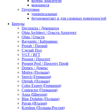
колера, красители
моющиеся
Грунтовки
универсальные
бетоноконтакт и для сложных поверхностей
для древесины
Бренды
по металлу
Decorazza / Декорацца
антикорозийные
Olsta Architect / Ольста Архитект
под декоративные штукатурки
Olsta / Ольста
для гипсокартона
Bayramix / Байрамикс
под штукатурку
Prorab / Прораб
Герметик
Сделай Пол
акриловые
VGT / ВГТ
силиконовые универсальные, нейтральные
Prosept / Просепт
силиконовые санитарные (антигрибковые)
Prosept Prof / Просепт Проф
шовные для срубов
Demex / Демекс
для кровли
Motive (Польша)
для каминов
Storch (Германия)
полиуретановые
Olejnik (Польша)
Декоративные штукатурки и краски
Color Expert (Германия)
краски для декора, патина
Contractor (Германия)
мокрый шелк
Anza (Швеция)
венецианские (эффект мрамора)
Blue Dolphin (Польша)
песок (эффект песчаных вихрей)
Pavan (Италия)
декоративная шпаклевка
Korshun (Польша-Россия)