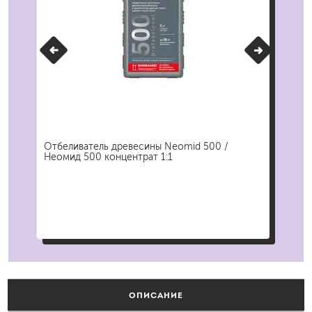
м
Отбеливатель древесины Neomid 500 /
Кис
Неомид 500 концентрат 1:1
Экс
ОПИСАНИЕ