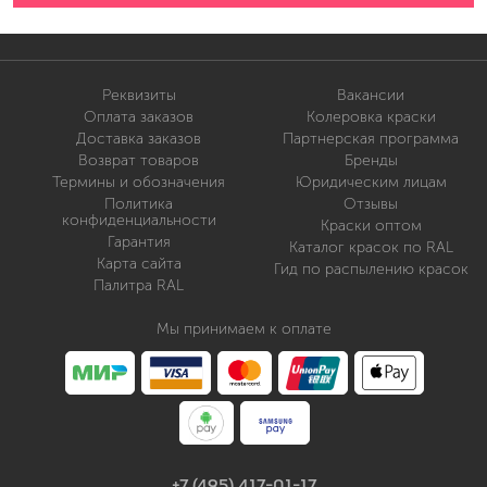
Реквизиты
Вакансии
Оплата заказов
Колеровка краски
Доставка заказов
Партнерская программа
Возврат товаров
Бренды
Термины и обозначения
Юридическим лицам
Политика
Отзывы
конфиденциальности
Краски оптом
Гарантия
Каталог красок по RAL
Карта сайта
Гид по распылению красок
Палитра RAL
Мы принимаем к оплате
+7 (495) 417-01-17