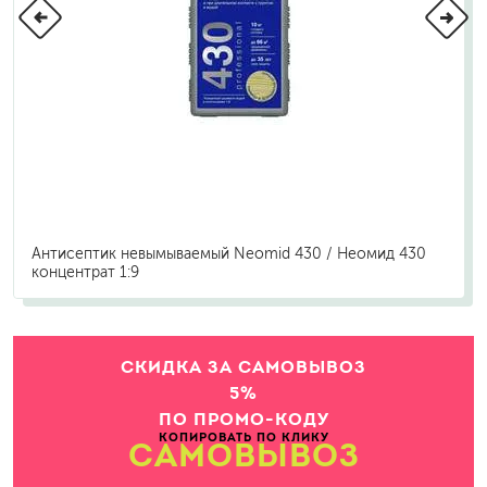
Антисептик невымываемый Neomid 430 / Неомид 430
концентрат 1:9
СКИДКА ЗА САМОВЫВОЗ
5%
ПО ПРОМО-КОДУ
КОПИРОВАТЬ ПО КЛИКУ
САМОВЫВОЗ