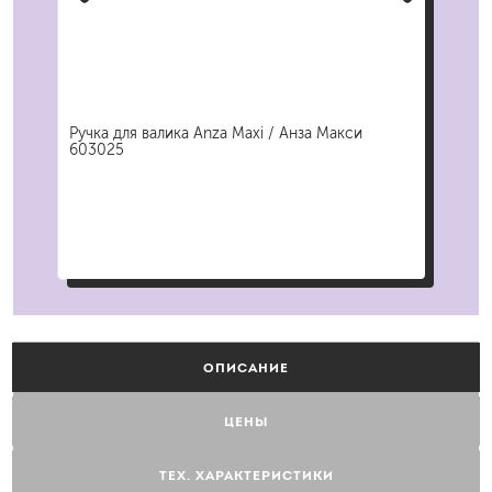
Ручка для валика Anza Maxi / Анза Макси
Руч
603025
608
ОПИСАНИЕ
ЦЕНЫ
ТЕХ. ХАРАКТЕРИСТИКИ