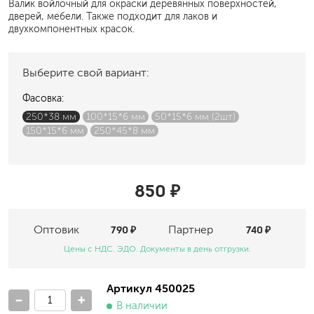
Валик войлочный для окраски деревянных поверхностей,
дверей, мебели. Также подходит для лаков и
двухкомпонентных красок.
Выберите свой вариант:
Фасовка:
250*38 мм
100*15*6 мм
50*15*6 мм (2шт)
150*15*6 мм
250*45*8 мм
850 ₽
Оптовик
790 ₽
Партнер
740 ₽
Цены с НДС. ЭДО. Документы в день отгрузки.
Артикул 450025
-
+
В наличии