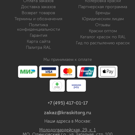
Оплата заказов
Колеровка краски
Доставка заказов
Партнерская программа
Возврат товаров
Бренды
Термины и обозначения
Юридическим лицам
Политика
Отзывы
конфиденциальности
Краски оптом
Гарантия
Каталог красок по RAL
Карта сайта
Гид по распылению красок
Палитра RAL
Мы принимаем к оплате
+7 (495) 417-01-17
zakaz@kraskitorg.ru
Наши адреса в Москве:
Молодогвардейская, 29, к. 1
МО, Одинцовский г.о., ул. Западная, стр. 100