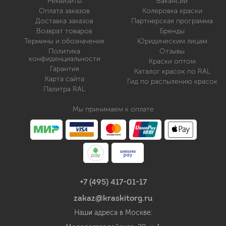
Реквизиты
Вакансии
Оплата заказов
Колеровка краски
Доставка заказов
Партнерская программа
Возврат товаров
Бренды
Термины и обозначения
Юридическим лицам
Политика
Отзывы
конфиденциальности
Краски оптом
Гарантия
Каталог красок по RAL
Карта сайта
Гид по распылению красок
Палитра RAL
Мы принимаем к оплате
+7 (495) 417-01-17
zakaz@kraskitorg.ru
Наши адреса в Москве: