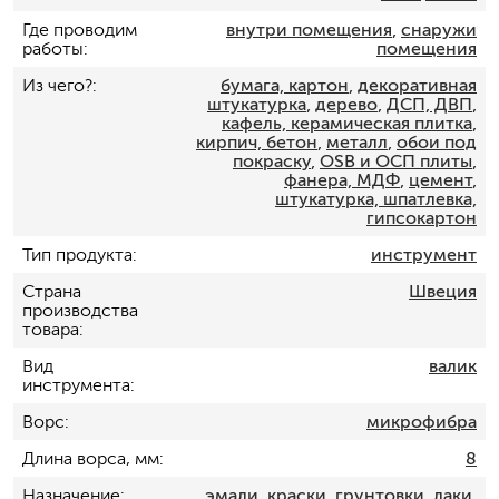
Где проводим
внутри помещения
,
снаружи
работы
помещения
Из чего?
бумага, картон
,
декоративная
штукатурка
,
дерево
,
ДСП, ДВП
,
кафель, керамическая плитка
,
кирпич, бетон
,
металл
,
обои под
покраску
,
OSB и ОСП плиты
,
фанера, МДФ
,
цемент
,
штукатурка, шпатлевка,
гипсокартон
Тип продукта
инструмент
Страна
Швеция
производства
товара
Вид
валик
инструмента
Ворс
микрофибра
Длина ворса, мм
8
Назначение
эмали
,
краски
,
грунтовки
,
лаки
,