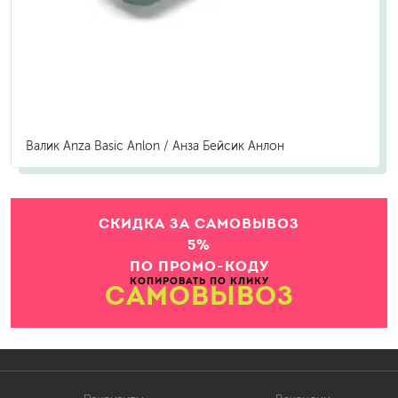
Валик Anza Basic Anlon / Анза Бейсик Анлон
СКИДКА ЗА САМОВЫВОЗ
5%
ПО ПРОМО-КОДУ
КОПИРОВАТЬ ПО КЛИКУ
САМОВЫВОЗ