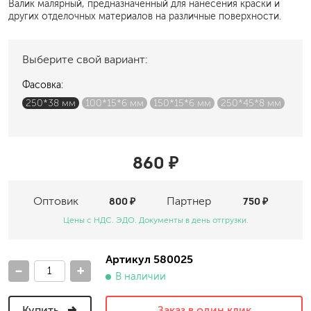
Валик малярный, предназначенный для нанесения краски и
других отделочных материалов на различные поверхности.
Выберите свой вариант:
Фасовка:
250*38 мм
100*15*6 мм
150*15*6 мм
250*45*8 мм
860 ₽
Оптовик
800 ₽
Партнер
750 ₽
Цены с НДС. ЭДО. Документы в день отгрузки.
Артикул 580025
-
+
В наличии
Купить
Заказ в один клик