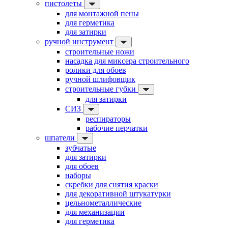
пистолеты
для монтажной пены
для герметика
для затирки
ручной инструмент
строительные ножи
насадка для миксера строительного
ролики для обоев
ручной шлифовщик
строительные губки
для затирки
СИЗ
респираторы
рабочие перчатки
шпатели
зубчатые
для затирки
для обоев
наборы
скребки для снятия краски
для декоративной штукатурки
цельнометаллические
для механизации
для герметика