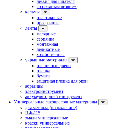
лезвия для шпателя
со съёмным лезвием
кельмы
пластиковые
прозрачные
ленты
малярные
серпянка
монтажная
деликатные
хозяйственная
укрывные материалы
пленочные двери
пленка
бумага
защитная пленка для окон
абразивы
электроинструмент
аккумуляторный инструмент
Универсальные лакокрасочные материалы
для металла (по ржавчине)
ПФ-115
эмали универсальные
краски универсальные