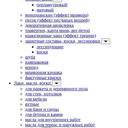
перламутровый
матовый
венецианские (эффект мрамора)
песок (эффект песчаных вихрей)
декоративная шпаклевка
травертин, карта мира, арт-бетон
кракелюрные лаки (эффект трещин)
защитные составы, воски, лессировки
лессирующие
воски
шуба
камешковая
короед
мраморная крошка
фактурные краски
Лаки, масла, воски
для паркета и деревянного пола
для стен, потолков
для мебели
яхтные
для бани и сауны
для бетона и камня
масла для внутренних работ
масла для террас и наружных работ