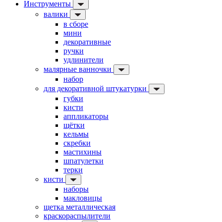
Инструменты
валики
в сборе
мини
декоративные
ручки
удлинители
малярные ванночки
набор
для декоративной штукатурки
губки
кисти
аппликаторы
щётки
кельмы
скребки
мастихины
шпатулетки
терки
кисти
наборы
макловицы
щетка металлическая
краскораспылители