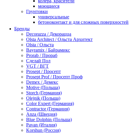
колера, красители
моющиеся
Грунтовки
универсальные
бетоноконтакт и для сложных поверхностей
для древесины
Бренды
по металлу
Decorazza / Декорацца
антикорозийные
Olsta Architect / Ольста Архитект
под декоративные штукатурки
Olsta / Ольста
для гипсокартона
Bayramix / Байрамикс
под штукатурку
Prorab / Прораб
Герметик
Сделай Пол
акриловые
VGT / ВГТ
силиконовые универсальные, нейтральные
Prosept / Просепт
силиконовые санитарные (антигрибковые)
Prosept Prof / Просепт Проф
шовные для срубов
Demex / Демекс
для кровли
Motive (Польша)
для каминов
Storch (Германия)
полиуретановые
Olejnik (Польша)
Декоративные штукатурки и краски
Color Expert (Германия)
краски для декора, патина
Contractor (Германия)
мокрый шелк
Anza (Швеция)
венецианские (эффект мрамора)
Blue Dolphin (Польша)
песок (эффект песчаных вихрей)
Pavan (Италия)
декоративная шпаклевка
Korshun (Россия)