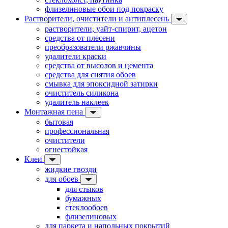
флизелиновые обои под покраску
Растворители, очистители и антиплесень
растворители, уайт-спирит, ацетон
средства от плесени
преобразователи ржавчины
удалители краски
средства от высолов и цемента
средства для снятия обоев
смывка для эпоксидной затирки
очиститель силикона
удалитель наклеек
Монтажная пена
бытовая
профессиональная
очистители
огнестойкая
Клеи
жидкие гвозди
для обоев
для стыков
бумажных
стеклообоев
флизелиновых
для паркета и напольных покрытий