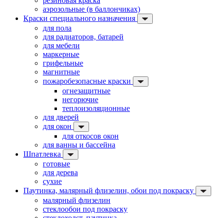
резиновая краска
аэрозольные (в баллончиках)
Краски специального назначения
для пола
для радиаторов, батарей
для мебели
маркерные
грифельные
магнитные
пожаробезопасные краски
огнезащитные
негорючие
теплоизоляционные
для дверей
для окон
для откосов окон
для ванны и бассейна
Шпатлевка
готовые
для дерева
сухие
Паутинка, малярный флизелин, обои под покраску
малярный флизелин
стеклообои под покраску
стеклохолст, паутинка