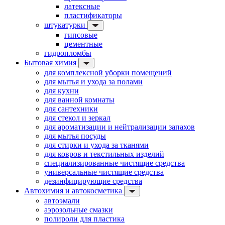
латексные
пластификаторы
штукатурки
гипсовые
цементные
гидропломбы
Бытовая химия
для комплексной уборки помещений
для мытья и ухода за полами
для кухни
для ванной комнаты
для сантехники
для стекол и зеркал
для ароматизации и нейтрализации запахов
для мытья посуды
для стирки и ухода за тканями
для ковров и текстильных изделий
специализированные чистящие средства
универсальные чистящие средства
дезинфицирующие средства
Автохимия и автокосметика
автоэмали
аэрозольные смазки
полироли для пластика