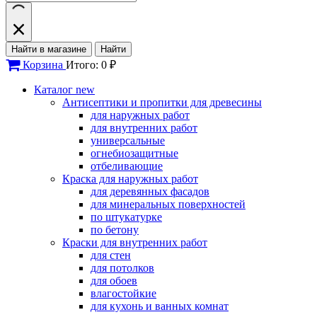
Найти в магазине
Найти
Корзина
Итого: 0 ₽
Каталог
new
Антисептики и пропитки для древесины
для наружных работ
для внутренних работ
универсальные
огнебиозащитные
отбеливающие
Краска для наружных работ
для деревянных фасадов
для минеральных поверхностей
по штукатурке
по бетону
Краски для внутренних работ
для стен
для потолков
для обоев
влагостойкие
для кухонь и ванных комнат