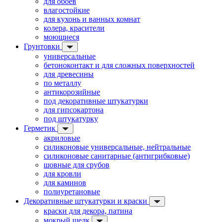
для обоев
влагостойкие
для кухонь и ванных комнат
колера, красители
моющиеся
Грунтовки
универсальные
бетоноконтакт и для сложных поверхностей
для древесины
по металлу
антикорозийные
под декоративные штукатурки
для гипсокартона
под штукатурку
Герметик
акриловые
силиконовые универсальные, нейтральные
силиконовые санитарные (антигрибковые)
шовные для срубов
для кровли
для каминов
полиуретановые
Декоративные штукатурки и краски
краски для декора, патина
мокрый шелк