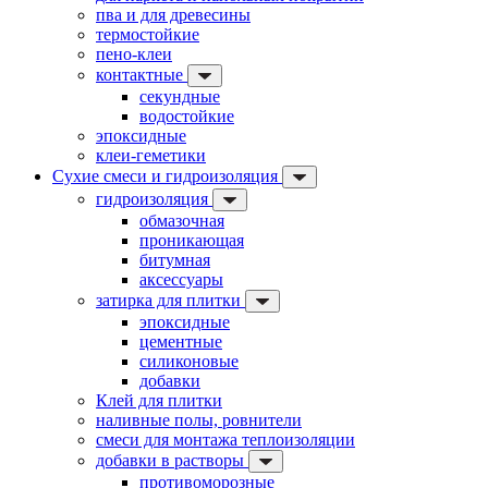
пва и для древесины
термостойкие
пено-клеи
контактные
секундные
водостойкие
эпоксидные
клеи-геметики
Сухие смеси и гидроизоляция
гидроизоляция
обмазочная
проникающая
битумная
аксессуары
затирка для плитки
эпоксидные
цементные
силиконовые
добавки
Клей для плитки
наливные полы, ровнители
смеси для монтажа теплоизоляции
добавки в растворы
противоморозные