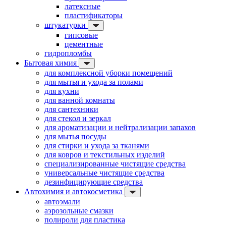
латексные
пластификаторы
штукатурки
гипсовые
цементные
гидропломбы
Бытовая химия
для комплексной уборки помещений
для мытья и ухода за полами
для кухни
для ванной комнаты
для сантехники
для стекол и зеркал
для ароматизации и нейтрализации запахов
для мытья посуды
для стирки и ухода за тканями
для ковров и текстильных изделий
специализированные чистящие средства
универсальные чистящие средства
дезинфицирующие средства
Автохимия и автокосметика
автоэмали
аэрозольные смазки
полироли для пластика