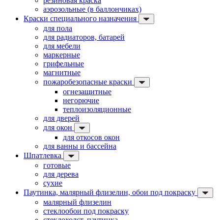
резиновая краска
аэрозольные (в баллончиках)
Краски специального назначения
для пола
для радиаторов, батарей
для мебели
маркерные
грифельные
магнитные
пожаробезопасные краски
огнезащитные
негорючие
теплоизоляционные
для дверей
для окон
для откосов окон
для ванны и бассейна
Шпатлевка
готовые
для дерева
сухие
Паутинка, малярный флизелин, обои под покраску
малярный флизелин
стеклообои под покраску
стеклохолст, паутинка