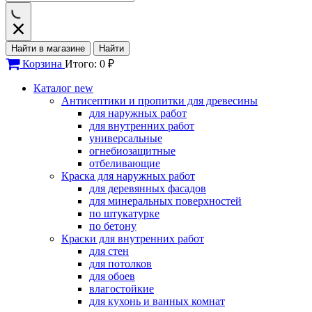
Найти в магазине
Найти
Корзина
Итого: 0 ₽
Каталог
new
Антисептики и пропитки для древесины
для наружных работ
для внутренних работ
универсальные
огнебиозащитные
отбеливающие
Краска для наружных работ
для деревянных фасадов
для минеральных поверхностей
по штукатурке
по бетону
Краски для внутренних работ
для стен
для потолков
для обоев
влагостойкие
для кухонь и ванных комнат