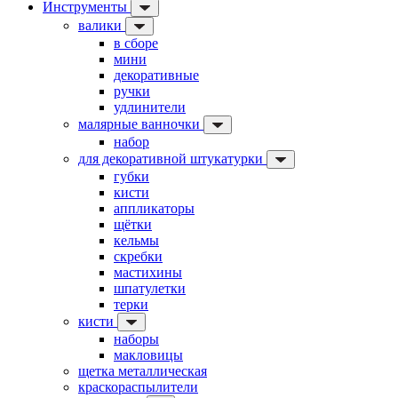
Инструменты
валики
в сборе
мини
декоративные
ручки
удлинители
малярные ванночки
набор
для декоративной штукатурки
губки
кисти
аппликаторы
щётки
кельмы
скребки
мастихины
шпатулетки
терки
кисти
наборы
макловицы
щетка металлическая
краскораспылители