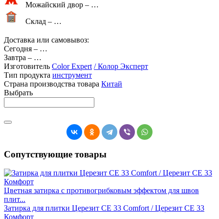
Можайский двор –
…
Склад –
…
Доставка или самовывоз:
Сегодня
–
…
Завтра
–
…
Изготовитель
Color Expert
/ Колор Эксперт
Тип продукта
инструмент
Страна производства товара
Китай
Выбрать
Сопутствующие товары
Цветная затирка с противогрибковым эффектом для швов
плит...
Затирка для плитки Церезит СЕ 33 Comfort / Церезит СЕ 33
Комфорт