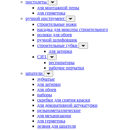
пистолеты
для монтажной пены
для герметика
ручной инструмент
строительные ножи
насадка для миксера строительного
ролики для обоев
ручной шлифовщик
строительные губки
для затирки
СИЗ
респираторы
рабочие перчатки
шпатели
зубчатые
для затирки
для обоев
наборы
скребки для снятия краски
для декоративной штукатурки
цельнометаллические
для механизации
для герметика
лезвия для шпателя