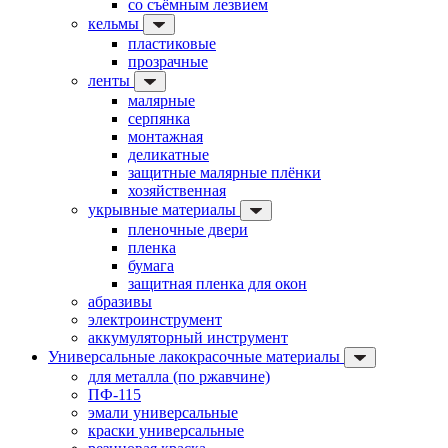
со съёмным лезвием
кельмы
пластиковые
прозрачные
ленты
малярные
серпянка
монтажная
деликатные
защитные малярные плёнки
хозяйственная
укрывные материалы
пленочные двери
пленка
бумага
защитная пленка для окон
абразивы
электроинструмент
аккумуляторный инструмент
Универсальные лакокрасочные материалы
для металла (по ржавчине)
ПФ-115
эмали универсальные
краски универсальные