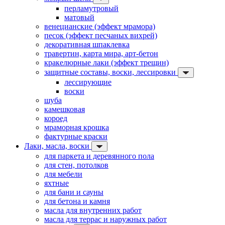
перламутровый
матовый
венецианские (эффект мрамора)
песок (эффект песчаных вихрей)
декоративная шпаклевка
травертин, карта мира, арт-бетон
кракелюрные лаки (эффект трещин)
защитные составы, воски, лессировки
лессирующие
воски
шуба
камешковая
короед
мраморная крошка
фактурные краски
Лаки, масла, воски
для паркета и деревянного пола
для стен, потолков
для мебели
яхтные
для бани и сауны
для бетона и камня
масла для внутренних работ
масла для террас и наружных работ