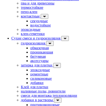
пва и для древесины
термостойкие
пено-клеи
контактные
секундные
водостойкие
эпоксидные
клеи-геметики
Сухие смеси и гидроизоляция
гидроизоляция
обмазочная
проникающая
битумная
аксессуары
затирка для плитки
эпоксидные
цементные
силиконовые
добавки
Клей для плитки
наливные полы, ровнители
смеси для монтажа теплоизоляции
добавки в растворы
противоморозные