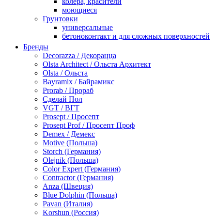
колера, красители
моющиеся
Грунтовки
универсальные
бетоноконтакт и для сложных поверхностей
для древесины
Бренды
по металлу
Decorazza / Декорацца
антикорозийные
Olsta Architect / Ольста Архитект
под декоративные штукатурки
Olsta / Ольста
для гипсокартона
Bayramix / Байрамикс
под штукатурку
Prorab / Прораб
Герметик
Сделай Пол
акриловые
VGT / ВГТ
силиконовые универсальные, нейтральные
Prosept / Просепт
силиконовые санитарные (антигрибковые)
Prosept Prof / Просепт Проф
шовные для срубов
Demex / Демекс
для кровли
Motive (Польша)
для каминов
Storch (Германия)
полиуретановые
Olejnik (Польша)
Декоративные штукатурки и краски
Color Expert (Германия)
краски для декора, патина
Contractor (Германия)
мокрый шелк
Anza (Швеция)
венецианские (эффект мрамора)
Blue Dolphin (Польша)
песок (эффект песчаных вихрей)
Pavan (Италия)
декоративная шпаклевка
Korshun (Россия)