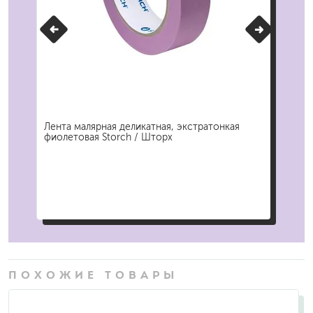
Лента малярная деликатная, экстратонкая
Лен
фиолетовая Storch / Шторх
тон
ПОХОЖИЕ ТОВАРЫ