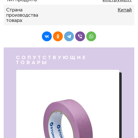
Страна
Китай
производства
товара
СОПУТСТВУЮЩИЕ
ТОВАРЫ
ХИТ