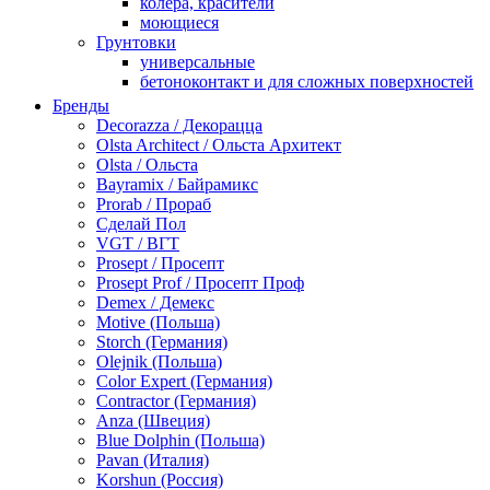
колера, красители
моющиеся
Грунтовки
универсальные
бетоноконтакт и для сложных поверхностей
для древесины
Бренды
по металлу
Decorazza / Декорацца
антикорозийные
Olsta Architect / Ольста Архитект
под декоративные штукатурки
Olsta / Ольста
для гипсокартона
Bayramix / Байрамикс
под штукатурку
Prorab / Прораб
Герметик
Сделай Пол
акриловые
VGT / ВГТ
силиконовые универсальные, нейтральные
Prosept / Просепт
силиконовые санитарные (антигрибковые)
Prosept Prof / Просепт Проф
шовные для срубов
Demex / Демекс
для кровли
Motive (Польша)
для каминов
Storch (Германия)
полиуретановые
Olejnik (Польша)
Декоративные штукатурки и краски
Color Expert (Германия)
краски для декора, патина
Contractor (Германия)
мокрый шелк
Anza (Швеция)
венецианские (эффект мрамора)
Blue Dolphin (Польша)
песок (эффект песчаных вихрей)
Pavan (Италия)
декоративная шпаклевка
Korshun (Россия)