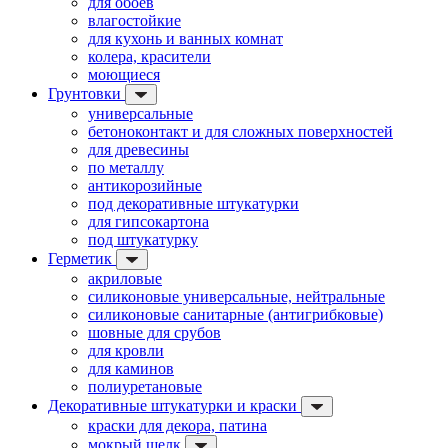
для обоев
влагостойкие
для кухонь и ванных комнат
колера, красители
моющиеся
Грунтовки
универсальные
бетоноконтакт и для сложных поверхностей
для древесины
по металлу
антикорозийные
под декоративные штукатурки
для гипсокартона
под штукатурку
Герметик
акриловые
силиконовые универсальные, нейтральные
силиконовые санитарные (антигрибковые)
шовные для срубов
для кровли
для каминов
полиуретановые
Декоративные штукатурки и краски
краски для декора, патина
мокрый шелк