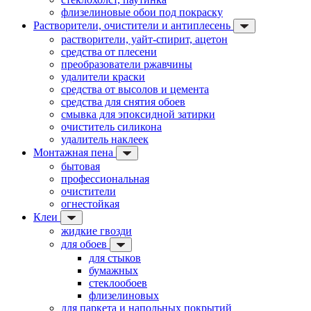
флизелиновые обои под покраску
Растворители, очистители и антиплесень
растворители, уайт-спирит, ацетон
средства от плесени
преобразователи ржавчины
удалители краски
средства от высолов и цемента
средства для снятия обоев
смывка для эпоксидной затирки
очиститель силикона
удалитель наклеек
Монтажная пена
бытовая
профессиональная
очистители
огнестойкая
Клеи
жидкие гвозди
для обоев
для стыков
бумажных
стеклообоев
флизелиновых
для паркета и напольных покрытий