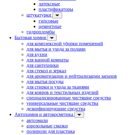
латексные
пластификаторы
штукатурки
гипсовые
цементные
гидропломбы
Бытовая химия
для комплексной уборки помещений
для мытья и ухода за полами
для кухни
для ванной комнаты
для сантехники
для стекол и зеркал
для ароматизации и нейтрализации запахов
для мытья посуды
для стирки и ухода за тканями
для ковров и текстильных изделий
специализированные чистящие средства
универсальные чистящие средства
дезинфицирующие средства
Автохимия и автокосметика
автоэмали
аэрозольные смазки
полироли для пластика