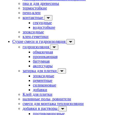
пва и для древесины
термостойкие
пено-клеи
контактные
секундные
водостойкие
эпоксидные
клеи-геметики
Сухие смеси и гидроизоляция
гидроизоляция
обмазочная
проникающая
битумная
аксессуары
затирка для плитки
эпоксидные
цементные
силиконовые
добавки
Клей для плитки
наливные полы, ровнители
смеси для монтажа теплоизоляции
добавки в растворы
противоморозные