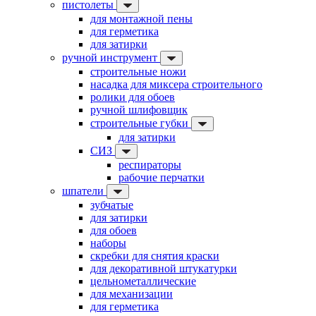
пистолеты
для монтажной пены
для герметика
для затирки
ручной инструмент
строительные ножи
насадка для миксера строительного
ролики для обоев
ручной шлифовщик
строительные губки
для затирки
СИЗ
респираторы
рабочие перчатки
шпатели
зубчатые
для затирки
для обоев
наборы
скребки для снятия краски
для декоративной штукатурки
цельнометаллические
для механизации
для герметика