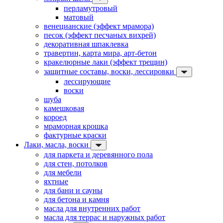
перламутровый
матовый
венецианские (эффект мрамора)
песок (эффект песчаных вихрей)
декоративная шпаклевка
травертин, карта мира, арт-бетон
кракелюрные лаки (эффект трещин)
защитные составы, воски, лессировки
лессирующие
воски
шуба
камешковая
короед
мраморная крошка
фактурные краски
Лаки, масла, воски
для паркета и деревянного пола
для стен, потолков
для мебели
яхтные
для бани и сауны
для бетона и камня
масла для внутренних работ
масла для террас и наружных работ