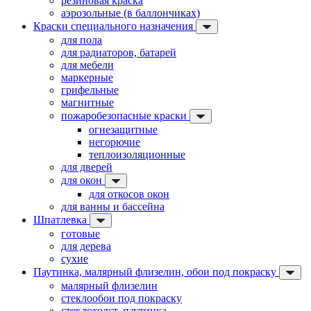
резиновая краска
аэрозольные (в баллончиках)
Краски специального назначения
для пола
для радиаторов, батарей
для мебели
маркерные
грифельные
магнитные
пожаробезопасные краски
огнезащитные
негорючие
теплоизоляционные
для дверей
для окон
для откосов окон
для ванны и бассейна
Шпатлевка
готовые
для дерева
сухие
Паутинка, малярный флизелин, обои под покраску
малярный флизелин
стеклообои под покраску
стеклохолст, паутинка