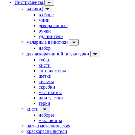
Инструменты
валики
в сборе
мини
декоративные
ручки
удлинители
малярные ванночки
набор
для декоративной штукатурки
губки
кисти
аппликаторы
щётки
кельмы
скребки
мастихины
шпатулетки
терки
кисти
наборы
макловицы
щетка металлическая
краскораспылители