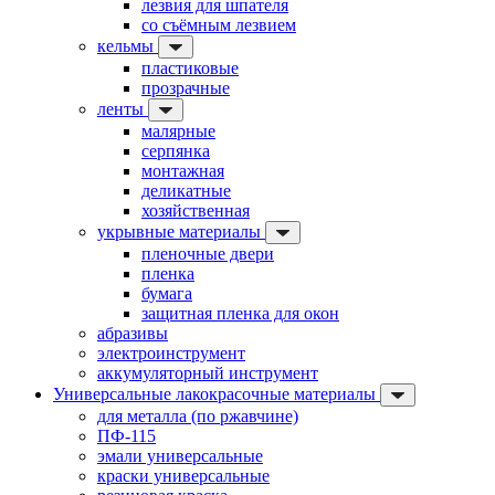
лезвия для шпателя
со съёмным лезвием
кельмы
пластиковые
прозрачные
ленты
малярные
серпянка
монтажная
деликатные
хозяйственная
укрывные материалы
пленочные двери
пленка
бумага
защитная пленка для окон
абразивы
электроинструмент
аккумуляторный инструмент
Универсальные лакокрасочные материалы
для металла (по ржавчине)
ПФ-115
эмали универсальные
краски универсальные