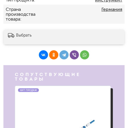
Страна
Германия
производства
товара
Выбрать
СОПУТСТВУЮЩИЕ
ТОВАРЫ
ХИТ ПРОДАЖ
ХИТ