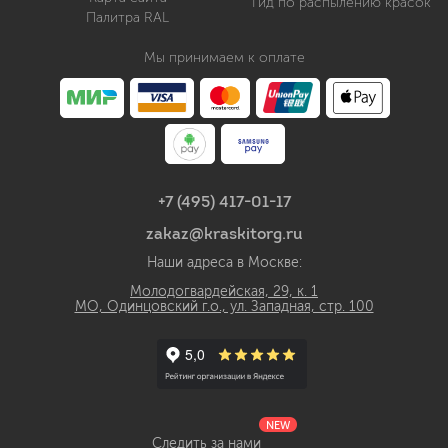
Гид по распылению красок
Палитра RAL
Мы принимаем к оплате
+7 (495) 417-01-17
zakaz@kraskitorg.ru
Наши адреса в Москве:
Молодогвардейская, 29, к. 1
МО, Одинцовский г.о., ул. Западная, стр. 100
NEW
Следить за нами