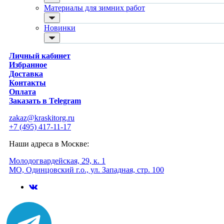
для ванны и бассейна
Quelyd / Келид
Материалы для зимних работ
Шпатлевка
Wellton Oscar / Веллтон Оскар
готовые
Premium House / Премиум Хаус
Новинки
для дерева
DEC / ДЭК
сухие
Deltaroll / Дельтарол
Паутинка, малярный флизелин, обои под покраску
Акор
Личный кабинет
малярный флизелин
НижегородХимПром
Избранное
стеклообои под покраску
НовоХим
Доставка
стеклохолст, паутинка
MasterGood / МастерГуд
Контакты
флизелиновые обои под покраску
Kerakoll / Керакол
Оплата
Растворители, очистители и антиплесень
Litokol / Литокол
Заказать в Telegram
растворители, уайт-спирит, ацетон
KeraBellezza / Керабелецца
средства от плесени
Kesto / Кесто
zakaz@kraskitorg.ru
преобразователи ржавчины
Ceresit / Церезит
+7 (495) 417-11-17
удалители краски
ProfiLux /Профилюкс
средства от высолов и цемента
Ferrum Lab / Феррум Лаб
Наши адреса в Москве:
средства для снятия обоев
Faktor / Фактор
смывка для эпоксидной затирки
Brite / Брайт
Молодогвардейская, 29, к. 1
очиститель силикона
Dusberg / Дусберг
МО, Одинцовский г.о., ул. Западная, стр. 100
удалитель наклеек
Bioteks / Биотекс
Монтажная пена
Hauser / Хаусер
бытовая
Soudal / Соудал
профессиональная
Главный Технолог
очистители
Новбытхим
огнестойкая
Empils / Эмпилс