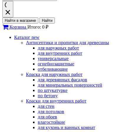
Найти в магазине
Найти
Корзина
Итого: 0 ₽
Каталог
new
Антисептики и пропитки для древесины
для наружных работ
для внутренних работ
универсальные
огнебиозащитные
отбеливающие
Краска для наружных работ
для деревянных фасадов
для минеральных поверхностей
по штукатурке
по бетону
Краски для внутренних работ
для стен
для потолков
для обоев
влагостойкие
для кухонь и ванных комнат