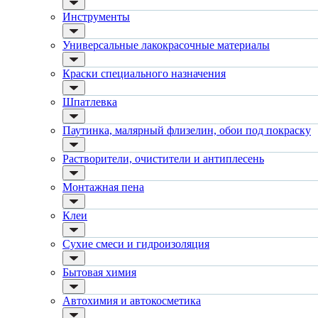
ручной инструмент
Eurotex / Евротекс
Инструменты
шпатели
Dali-Decor / Дали-Декор
кельмы
Dali / Дали
ленты
Универсальные лакокрасочные материалы
ЭкоДом
укрывные материалы
Neomid / Неомид
абразивы
Момент
Краски специального назначения
электроинструмент
Metylan / Метилан
аккумуляторный инструмент
Макрофлекс
Шпатлевка
Универсальные лакокрасочные материалы
Dufa / Дюфа
для металла (по ржавчине)
Tangit / Тангит
Паутинка, малярный флизелин, обои под покраску
ПФ-115
Pinotex / Пинотекс
эмали универсальные
Omnitex / Омнитекс
краски универсальные
Растворители, очистители и антиплесень
Hammerite / Хаммерайт
резиновая краска
Topgrade
аэрозольные (в баллончиках)
Tytan Professional / Титан
Монтажная пена
Краски специального назначения
Finncolor / Финнколор
для пола
Linnimax / Линнимакс
Клеи
для радиаторов, батарей
Marshall / Маршал
для мебели
Текс
Сухие смеси и гидроизоляция
маркерные
Ярославские Краски
грифельные
Faktura / Фактура
Бытовая химия
магнитные
Alpa / Альпа
пожаробезопасные краски
Terraco / Террако
для дверей
Автохимия и автокосметика
Danogips / Даногипс
для окон
Bostik / Бостик