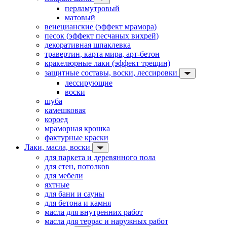
перламутровый
матовый
венецианские (эффект мрамора)
песок (эффект песчаных вихрей)
декоративная шпаклевка
травертин, карта мира, арт-бетон
кракелюрные лаки (эффект трещин)
защитные составы, воски, лессировки
лессирующие
воски
шуба
камешковая
короед
мраморная крошка
фактурные краски
Лаки, масла, воски
для паркета и деревянного пола
для стен, потолков
для мебели
яхтные
для бани и сауны
для бетона и камня
масла для внутренних работ
масла для террас и наружных работ