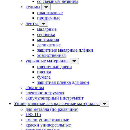
со съёмным лезвием
кельмы
пластиковые
прозрачные
ленты
малярные
серпянка
монтажная
деликатные
защитные малярные плёнки
хозяйственная
укрывные материалы
пленочные двери
пленка
бумага
защитная пленка для окон
абразивы
электроинструмент
аккумуляторный инструмент
Универсальные лакокрасочные материалы
для металла (по ржавчине)
ПФ-115
эмали универсальные
краски универсальные