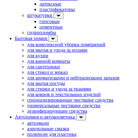
латексные
пластификаторы
штукатурки
гипсовые
цементные
гидропломбы
Бытовая химия
для комплексной уборки помещений
для мытья и ухода за полами
для кухни
для ванной комнаты
для сантехники
для стекол и зеркал
для ароматизации и нейтрализации запахов
для мытья посуды
для стирки и ухода за тканями
для ковров и текстильных изделий
специализированные чистящие средства
универсальные чистящие средства
дезинфицирующие средства
Автохимия и автокосметика
автоэмали
аэрозольные смазки
полироли для пластика