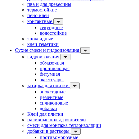
пва и для древесины
термостойкие
пено-клеи
контактные
секундные
водостойкие
эпоксидные
клеи-геметики
Сухие смеси и гидроизоляция
гидроизоляция
обмазочная
проникающая
битумная
аксессуары
затирка для плитки
эпоксидные
цементные
силиконовые
добавки
Клей для плитки
наливные полы, ровнители
смеси для монтажа теплоизоляции
добавки в растворы
противоморозные