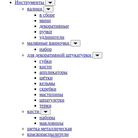
Инструменты
валики
в сборе
мини
декоративные
ручки
удлинители
малярные ванночки
набор
для декоративной штукатурки
губки
кисти
аппликаторы
щётки
кельмы
скребки
мастихины
шпатулетки
терки
кисти
наборы
макловицы
щетка металлическая
краскораспылители