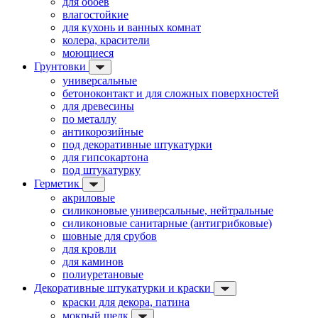
для обоев
влагостойкие
для кухонь и ванных комнат
колера, красители
моющиеся
Грунтовки
универсальные
бетоноконтакт и для сложных поверхностей
для древесины
по металлу
антикорозийные
под декоративные штукатурки
для гипсокартона
под штукатурку
Герметик
акриловые
силиконовые универсальные, нейтральные
силиконовые санитарные (антигрибковые)
шовные для срубов
для кровли
для каминов
полиуретановые
Декоративные штукатурки и краски
краски для декора, патина
мокрый шелк