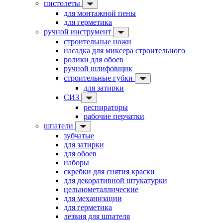
пистолеты
для монтажной пены
для герметика
ручной инструмент
строительные ножи
насадка для миксера строительного
ролики для обоев
ручной шлифовщик
строительные губки
для затирки
СИЗ
респираторы
рабочие перчатки
шпатели
зубчатые
для затирки
для обоев
наборы
скребки для снятия краски
для декоративной штукатурки
цельнометаллические
для механизации
для герметика
лезвия для шпателя