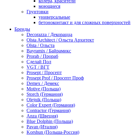
колера, красители
моющиеся
Грунтовки
универсальные
бетоноконтакт и для сложных поверхностей
для древесины
Бренды
по металлу
Decorazza / Декорацца
антикорозийные
Olsta Architect / Ольста Архитект
под декоративные штукатурки
Olsta / Ольста
для гипсокартона
Bayramix / Байрамикс
под штукатурку
Prorab / Прораб
Герметик
Сделай Пол
акриловые
VGT / ВГТ
силиконовые универсальные, нейтральные
Prosept / Просепт
силиконовые санитарные (антигрибковые)
Prosept Prof / Просепт Проф
шовные для срубов
Demex / Демекс
для кровли
Motive (Польша)
для каминов
Storch (Германия)
полиуретановые
Olejnik (Польша)
Декоративные штукатурки и краски
Color Expert (Германия)
краски для декора, патина
Contractor (Германия)
мокрый шелк
Anza (Швеция)
венецианские (эффект мрамора)
Blue Dolphin (Польша)
песок (эффект песчаных вихрей)
Pavan (Италия)
декоративная шпаклевка
Korshun (Польша-Россия)