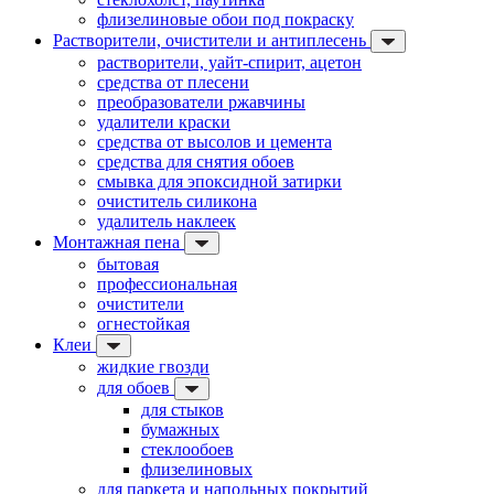
флизелиновые обои под покраску
Растворители, очистители и антиплесень
растворители, уайт-спирит, ацетон
средства от плесени
преобразователи ржавчины
удалители краски
средства от высолов и цемента
средства для снятия обоев
смывка для эпоксидной затирки
очиститель силикона
удалитель наклеек
Монтажная пена
бытовая
профессиональная
очистители
огнестойкая
Клеи
жидкие гвозди
для обоев
для стыков
бумажных
стеклообоев
флизелиновых
для паркета и напольных покрытий