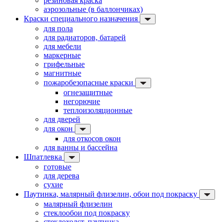
резиновая краска
аэрозольные (в баллончиках)
Краски специального назначения
для пола
для радиаторов, батарей
для мебели
маркерные
грифельные
магнитные
пожаробезопасные краски
огнезащитные
негорючие
теплоизоляционные
для дверей
для окон
для откосов окон
для ванны и бассейна
Шпатлевка
готовые
для дерева
сухие
Паутинка, малярный флизелин, обои под покраску
малярный флизелин
стеклообои под покраску
стеклохолст, паутинка