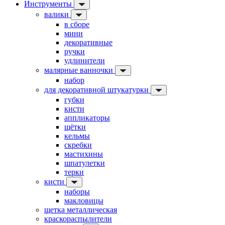
Инструменты
валики
в сборе
мини
декоративные
ручки
удлинители
малярные ванночки
набор
для декоративной штукатурки
губки
кисти
аппликаторы
щётки
кельмы
скребки
мастихины
шпатулетки
терки
кисти
наборы
макловицы
щетка металлическая
краскораспылители