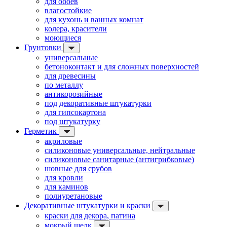
для обоев
влагостойкие
для кухонь и ванных комнат
колера, красители
моющиеся
Грунтовки
универсальные
бетоноконтакт и для сложных поверхностей
для древесины
по металлу
антикорозийные
под декоративные штукатурки
для гипсокартона
под штукатурку
Герметик
акриловые
силиконовые универсальные, нейтральные
силиконовые санитарные (антигрибковые)
шовные для срубов
для кровли
для каминов
полиуретановые
Декоративные штукатурки и краски
краски для декора, патина
мокрый шелк