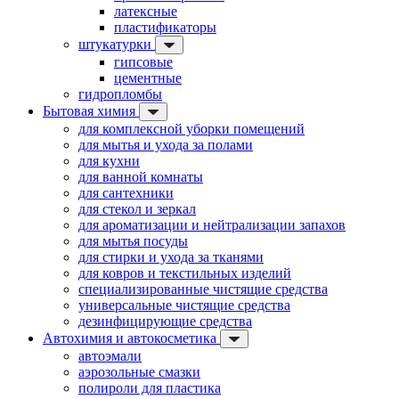
латексные
пластификаторы
штукатурки
гипсовые
цементные
гидропломбы
Бытовая химия
для комплексной уборки помещений
для мытья и ухода за полами
для кухни
для ванной комнаты
для сантехники
для стекол и зеркал
для ароматизации и нейтрализации запахов
для мытья посуды
для стирки и ухода за тканями
для ковров и текстильных изделий
специализированные чистящие средства
универсальные чистящие средства
дезинфицирующие средства
Автохимия и автокосметика
автоэмали
аэрозольные смазки
полироли для пластика