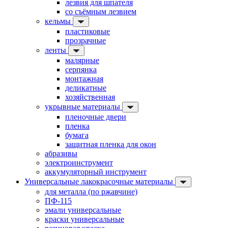
лезвия для шпателя
со съёмным лезвием
кельмы
пластиковые
прозрачные
ленты
малярные
серпянка
монтажная
деликатные
хозяйственная
укрывные материалы
пленочные двери
пленка
бумага
защитная пленка для окон
абразивы
электроинструмент
аккумуляторный инструмент
Универсальные лакокрасочные материалы
для металла (по ржавчине)
ПФ-115
эмали универсальные
краски универсальные