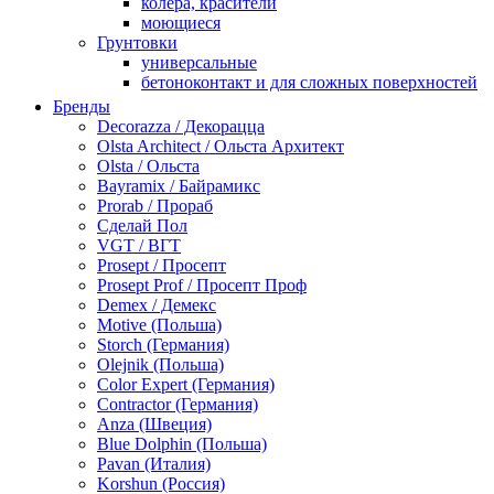
колера, красители
моющиеся
Грунтовки
универсальные
бетоноконтакт и для сложных поверхностей
для древесины
Бренды
по металлу
Decorazza / Декорацца
антикорозийные
Olsta Architect / Ольста Архитект
под декоративные штукатурки
Olsta / Ольста
для гипсокартона
Bayramix / Байрамикс
под штукатурку
Prorab / Прораб
Герметик
Сделай Пол
акриловые
VGT / ВГТ
силиконовые универсальные, нейтральные
Prosept / Просепт
силиконовые санитарные (антигрибковые)
Prosept Prof / Просепт Проф
шовные для срубов
Demex / Демекс
для кровли
Motive (Польша)
для каминов
Storch (Германия)
полиуретановые
Olejnik (Польша)
Декоративные штукатурки и краски
Color Expert (Германия)
краски для декора, патина
Contractor (Германия)
мокрый шелк
Anza (Швеция)
венецианские (эффект мрамора)
Blue Dolphin (Польша)
песок (эффект песчаных вихрей)
Pavan (Италия)
декоративная шпаклевка
Korshun (Россия)