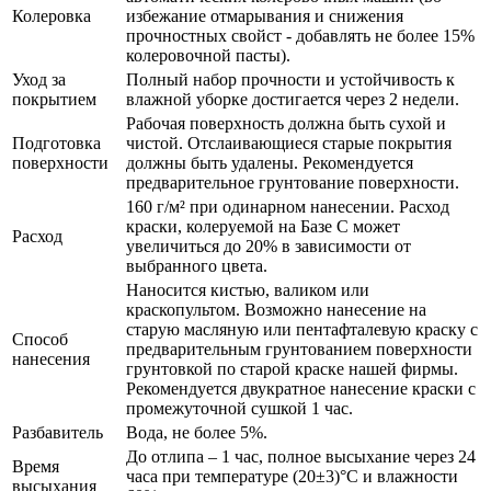
Колеровка
избежание отмарывания и снижения
прочностных свойст - добавлять не более 15%
колеровочной пасты).
Уход за
Полный набор прочности и устойчивость к
покрытием
влажной уборке достигается через 2 недели.
Рабочая поверхность должна быть сухой и
Подготовка
чистой. Отслаивающиеся старые покрытия
поверхности
должны быть удалены. Рекомендуется
предварительное грунтование поверхности.
160 г/м² при одинарном нанесении. Расход
краски, колеруемой на Базе С может
Расход
увеличиться до 20% в зависимости от
выбранного цвета.
Наносится кистью, валиком или
краскопультом. Возможно нанесение на
старую масляную или пентафталевую краску с
Способ
предварительным грунтованием поверхности
нанесения
грунтовкой по старой краске нашей фирмы.
Рекомендуется двукратное нанесение краски с
промежуточной сушкой 1 час.
Разбавитель
Вода, не более 5%.
До отлипа – 1 час, полное высыхание через 24
Время
часа при температуре (20±3)°С и влажности
высыхания