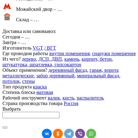
Можайский двор –
…
Склад –
…
Доставка или самовывоз:
Сегодня
–
…
Завтра
–
…
Изготовитель
VGT
/ ВГТ
Где проводим работы
внутри помещения
,
снаружи помещения
Из чего?
дерево
,
ДСП, ДВП
,
камень
,
кирпич, бетон
,
штукатурка, шпатлевка, гипсокартон
Объект применения?
деревянный фасад
,
гараж, ворота
металлические
,
забор деревянный
,
минеральный фасад
,
потолок
,
стены
Тип продукта
краска
Степень блеска
матовая
Рабочий инструмент
валик
,
кисть
,
распылитель
Страна производства товара
Россия
Выбрать