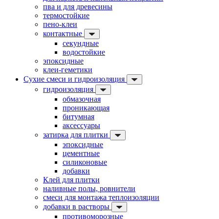
пва и для древесины
термостойкие
пено-клеи
контактные
секундные
водостойкие
эпоксидные
клеи-геметики
Сухие смеси и гидроизоляция
гидроизоляция
обмазочная
проникающая
битумная
аксессуары
затирка для плитки
эпоксидные
цементные
силиконовые
добавки
Клей для плитки
наливные полы, ровнители
смеси для монтажа теплоизоляции
добавки в растворы
противоморозные