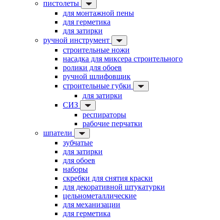
пистолеты
для монтажной пены
для герметика
для затирки
ручной инструмент
строительные ножи
насадка для миксера строительного
ролики для обоев
ручной шлифовщик
строительные губки
для затирки
СИЗ
респираторы
рабочие перчатки
шпатели
зубчатые
для затирки
для обоев
наборы
скребки для снятия краски
для декоративной штукатурки
цельнометаллические
для механизации
для герметика