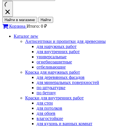
Найти в магазине
Найти
Корзина
Итого: 0 ₽
Каталог
new
Антисептики и пропитки для древесины
для наружных работ
для внутренних работ
универсальные
огнебиозащитные
отбеливающие
Краска для наружных работ
для деревянных фасадов
для минеральных поверхностей
по штукатурке
по бетону
Краски для внутренних работ
для стен
для потолков
для обоев
влагостойкие
для кухонь и ванных комнат