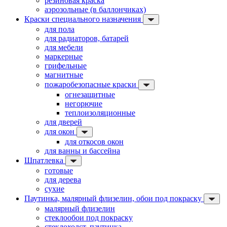
резиновая краска
аэрозольные (в баллончиках)
Краски специального назначения
для пола
для радиаторов, батарей
для мебели
маркерные
грифельные
магнитные
пожаробезопасные краски
огнезащитные
негорючие
теплоизоляционные
для дверей
для окон
для откосов окон
для ванны и бассейна
Шпатлевка
готовые
для дерева
сухие
Паутинка, малярный флизелин, обои под покраску
малярный флизелин
стеклообои под покраску
стеклохолст, паутинка