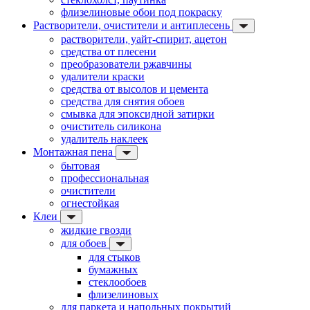
флизелиновые обои под покраску
Растворители, очистители и антиплесень
растворители, уайт-спирит, ацетон
средства от плесени
преобразователи ржавчины
удалители краски
средства от высолов и цемента
средства для снятия обоев
смывка для эпоксидной затирки
очиститель силикона
удалитель наклеек
Монтажная пена
бытовая
профессиональная
очистители
огнестойкая
Клеи
жидкие гвозди
для обоев
для стыков
бумажных
стеклообоев
флизелиновых
для паркета и напольных покрытий