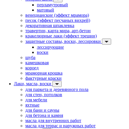
перламутровый
матовый
венецианские (эффект мрамора)
песок (эффект песчаных вихрей)
декоративная шпаклевка
травертин, карта мира, арт-бетон
кракелюрные лаки (эффект трещин)
защитные составы, воски, лессировки
лессирующие
воски
шуба
камешковая
короед
мраморная крошка
фактурные краски
Лаки, масла, воски
для паркета и деревянного пола
для стен, потолков
для мебели
яхтные
для бани и сауны
для бетона и камня
масла для внутренних работ
масла для террас и наружных работ