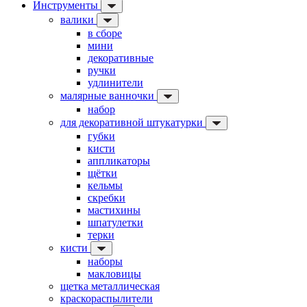
Инструменты
валики
в сборе
мини
декоративные
ручки
удлинители
малярные ванночки
набор
для декоративной штукатурки
губки
кисти
аппликаторы
щётки
кельмы
скребки
мастихины
шпатулетки
терки
кисти
наборы
макловицы
щетка металлическая
краскораспылители