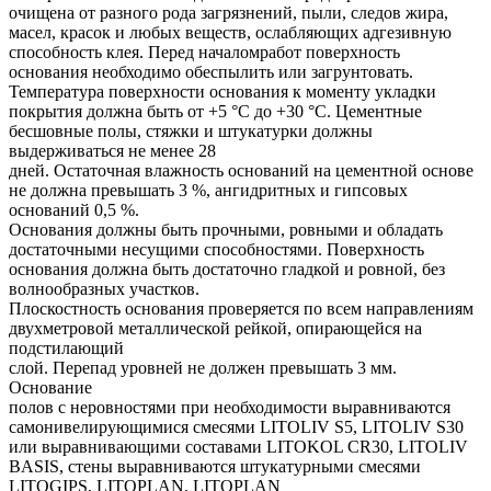
очищена от разного рода загрязнений, пыли, следов жира,
масел, красок и любых веществ, ослабляющих адгезивную
способность клея. Перед началомработ поверхность
основания необходимо обеспылить или загрунтовать.
Температура поверхности основания к моменту укладки
покрытия должна быть от +5 °С до +30 °С. Цементные
бесшовные полы, стяжки и штукатурки должны
выдерживаться не менее 28
дней. Остаточная влажность оснований на цементной основе
не должна превышать 3 %, ангидритных и гипсовых
оснований 0,5 %.
Основания должны быть прочными, ровными и обладать
достаточными несущими способностями. Поверхность
основания должна быть достаточно гладкой и ровной, без
волнообразных участков.
Плоскостность основания проверяется по всем направлениям
двухметровой металлической рейкой, опирающейся на
подстилающий
слой. Перепад уровней не должен превышать 3 мм.
Основание
полов с неровностями при необходимости выравниваются
самонивелирующимися смесями LITOLIV S5, LITOLIV S30
или выравнивающими составами LITOKOL CR30, LITOLIV
BASIS, стены выравниваются штукатурными смесями
LITOGIPS, LITOPLAN, LITOPLAN