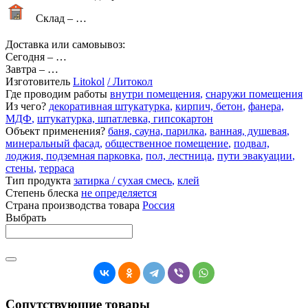
Склад –
…
Доставка или самовывоз:
Сегодня
–
…
Завтра
–
…
Изготовитель
Litokol
/ Литокол
Где проводим работы
внутри помещения
,
снаружи помещения
Из чего?
декоративная штукатурка
,
кирпич, бетон
,
фанера,
МДФ
,
штукатурка, шпатлевка, гипсокартон
Объект применения?
баня, сауна, парилка
,
ванная, душевая
,
минеральный фасад
,
общественное помещение
,
подвал,
лоджия, подземная парковка
,
пол, лестница
,
пути эвакуации
,
стены
,
терраса
Тип продукта
затирка / сухая смесь
,
клей
Степень блеска
не определяется
Страна производства товара
Россия
Выбрать
Сопутствующие товары