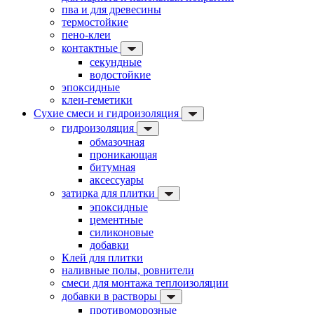
пва и для древесины
термостойкие
пено-клеи
контактные
секундные
водостойкие
эпоксидные
клеи-геметики
Сухие смеси и гидроизоляция
гидроизоляция
обмазочная
проникающая
битумная
аксессуары
затирка для плитки
эпоксидные
цементные
силиконовые
добавки
Клей для плитки
наливные полы, ровнители
смеси для монтажа теплоизоляции
добавки в растворы
противоморозные