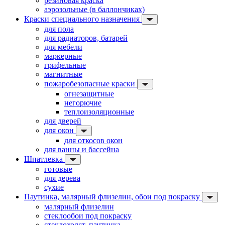
резиновая краска
аэрозольные (в баллончиках)
Краски специального назначения
для пола
для радиаторов, батарей
для мебели
маркерные
грифельные
магнитные
пожаробезопасные краски
огнезащитные
негорючие
теплоизоляционные
для дверей
для окон
для откосов окон
для ванны и бассейна
Шпатлевка
готовые
для дерева
сухие
Паутинка, малярный флизелин, обои под покраску
малярный флизелин
стеклообои под покраску
стеклохолст, паутинка