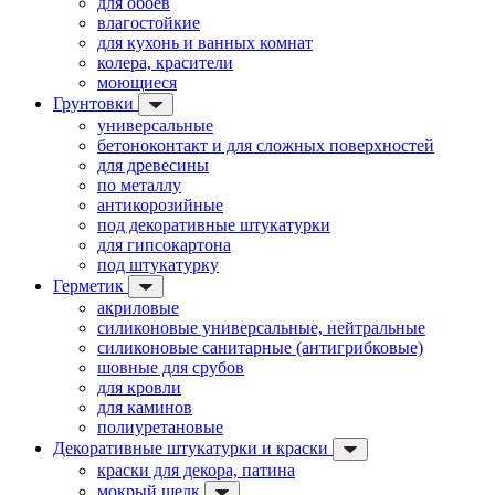
для обоев
влагостойкие
для кухонь и ванных комнат
колера, красители
моющиеся
Грунтовки
универсальные
бетоноконтакт и для сложных поверхностей
для древесины
по металлу
антикорозийные
под декоративные штукатурки
для гипсокартона
под штукатурку
Герметик
акриловые
силиконовые универсальные, нейтральные
силиконовые санитарные (антигрибковые)
шовные для срубов
для кровли
для каминов
полиуретановые
Декоративные штукатурки и краски
краски для декора, патина
мокрый шелк