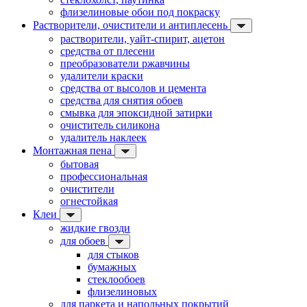
флизелиновые обои под покраску
Растворители, очистители и антиплесень
растворители, уайт-спирит, ацетон
средства от плесени
преобразователи ржавчины
удалители краски
средства от высолов и цемента
средства для снятия обоев
смывка для эпоксидной затирки
очиститель силикона
удалитель наклеек
Монтажная пена
бытовая
профессиональная
очистители
огнестойкая
Клеи
жидкие гвозди
для обоев
для стыков
бумажных
стеклообоев
флизелиновых
для паркета и напольных покрытий