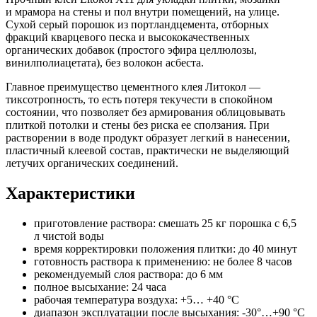
и мрамора на стены и пол внутри помещений, на улице.
Сухой серый порошок из портландцемента, отборных
фракций кварцевого песка и высококачественных
органических добавок (простого эфира целлюлозы,
винилполиацетата), без волокон асбеста.
Главное преимущество цементного клея Литокол —
тиксотропность, то есть потеря текучести в спокойном
состоянии, что позволяет без армирования облицовывать
плиткой потолки и стены без риска ее сползания. При
растворении в воде продукт образует легкий в нанесении,
пластичный клеевой состав, практически не выделяющий
летучих органических соединений.
Характеристики
приготовление раствора: смешать 25 кг порошка с 6,5
л чистой воды
время корректировки положения плитки: до 40 минут
готовность раствора к применению: не более 8 часов
рекомендуемый слоя раствора: до 6 мм
полное высыхание: 24 часа
рабочая температура воздуха: +5… +40 °С
диапазон эксплуатации после высыхания: -30°…+90 °С