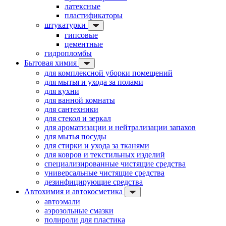
латексные
пластификаторы
штукатурки
гипсовые
цементные
гидропломбы
Бытовая химия
для комплексной уборки помещений
для мытья и ухода за полами
для кухни
для ванной комнаты
для сантехники
для стекол и зеркал
для ароматизации и нейтрализации запахов
для мытья посуды
для стирки и ухода за тканями
для ковров и текстильных изделий
специализированные чистящие средства
универсальные чистящие средства
дезинфицирующие средства
Автохимия и автокосметика
автоэмали
аэрозольные смазки
полироли для пластика