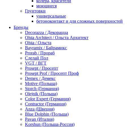
колера, красители
моющиеся
Грунтовки
универсальные
бетоноконтакт и для сложных поверхностей
для древесины
Бренды
по металлу
Decorazza / Декорацца
антикорозийные
Olsta Architect / Ольста Архитект
под декоративные штукатурки
Olsta / Ольста
для гипсокартона
Bayramix / Байрамикс
под штукатурку
Prorab / Прораб
Герметик
Сделай Пол
акриловые
VGT / ВГТ
силиконовые универсальные, нейтральные
Prosept / Просепт
силиконовые санитарные (антигрибковые)
Prosept Prof / Просепт Проф
шовные для срубов
Demex / Демекс
для кровли
Motive (Польша)
для каминов
Storch (Германия)
полиуретановые
Olejnik (Польша)
Декоративные штукатурки и краски
Color Expert (Германия)
краски для декора, патина
Contractor (Германия)
мокрый шелк
Anza (Швеция)
венецианские (эффект мрамора)
Blue Dolphin (Польша)
песок (эффект песчаных вихрей)
Pavan (Италия)
декоративная шпаклевка
Korshun (Польша-Россия)