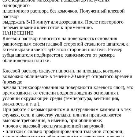
однородного
пластичного раствора без комочков. Полученный клеевой
раствор
выдержать 5-10 минут для дозревания. После повторного
перемешивания клей готов к применению.
НАНЕСЕНИЕ
Клеевой раствор наносится на поверхность основания
равномерным слоем гладкой стороной стального шпателя, а
затем выравнивается зубчатой стороной шпателя. Размер
зубца шпателя подбирается в зависимости от размера
облицовочной плитки.
Клеевой раствор следует наносить на площадь, которую
возможно облицевать в течение 20 минут открытого времени
(время до
начала пленкообразования на поверхности клеевого слоя), это
время зависит от степени водопоглощения основания и
условий окружающей среды (температура, вентиляция,
влажность и т. д.).
При работе с керамогранитом и натуральным камнем и в тех
случаях, если к качеству укладки плитки предъявляются
высокие требования, а именно, при облицовке:
• полов с высокой эксплуатационной нагрузкой;
• плиткой с сильно профилированной тыльной стороной;
• крупноформатным облицовочным материалом, площадь