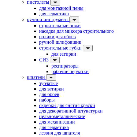
пистолеты
для монтажной пены
для герметика
ручной инструмент
строительные ножи
насадка для миксера строительного
ролики для обоев
ручной шлифовщик
строительные губки
для затирки
СИЗ
респираторы
рабочие перчатки
шпатели
зубчатые
для затирки
для обоев
наборы
скребки для снятия краски
для декоративной штукатурки
цельнометаллические
для механизации
для герметика
лезвия для шпателя