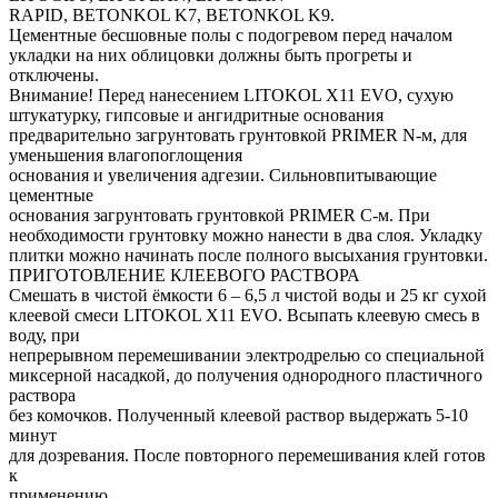
RAPID, BETONKOL K7, BETONKOL K9.
Цементные бесшовные полы с подогревом перед началом
укладки на них облицовки должны быть прогреты и
отключены.
Внимание! Перед нанесением LITOKOL X11 EVO, сухую
штукатурку, гипсовые и ангидритные основания
предварительно загрунтовать грунтовкой PRIMER N-м, для
уменьшения влагопоглощения
основания и увеличения адгезии. Сильновпитывающие
цементные
основания загрунтовать грунтовкой PRIMER С-м. При
необходимости грунтовку можно нанести в два слоя. Укладку
плитки можно начинать после полного высыхания грунтовки.
ПРИГОТОВЛЕНИЕ КЛЕЕВОГО РАСТВОРА
Смешать в чистой ёмкости 6 – 6,5 л чистой воды и 25 кг сухой
клеевой смеси LITOKOL X11 EVO. Всыпать клеевую смесь в
воду, при
непрерывном перемешивании электродрелью со специальной
миксерной насадкой, до получения однородного пластичного
раствора
без комочков. Полученный клеевой раствор выдержать 5-10
минут
для дозревания. После повторного перемешивания клей готов
к
применению.