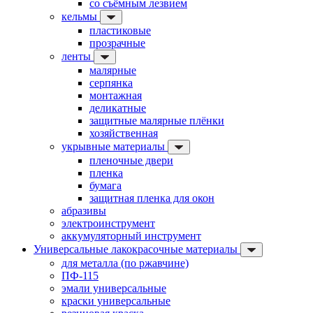
со съёмным лезвием
кельмы
пластиковые
прозрачные
ленты
малярные
серпянка
монтажная
деликатные
защитные малярные плёнки
хозяйственная
укрывные материалы
пленочные двери
пленка
бумага
защитная пленка для окон
абразивы
электроинструмент
аккумуляторный инструмент
Универсальные лакокрасочные материалы
для металла (по ржавчине)
ПФ-115
эмали универсальные
краски универсальные