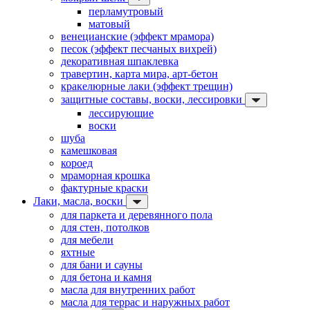
перламутровый
матовый
венецианские (эффект мрамора)
песок (эффект песчаных вихрей)
декоративная шпаклевка
травертин, карта мира, арт-бетон
кракелюрные лаки (эффект трещин)
защитные составы, воски, лессировки
лессирующие
воски
шуба
камешковая
короед
мраморная крошка
фактурные краски
Лаки, масла, воски
для паркета и деревянного пола
для стен, потолков
для мебели
яхтные
для бани и сауны
для бетона и камня
масла для внутренних работ
масла для террас и наружных работ