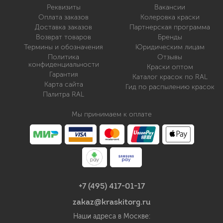
Реквизиты
Вакансии
Оплата заказов
Колеровка краски
Доставка заказов
Партнерская программа
Возврат товаров
Бренды
Термины и обозначения
Юридическим лицам
Политика
Отзывы
конфиденциальности
Краски оптом
Гарантия
Каталог красок по RAL
Карта сайта
Гид по распылению красок
Палитра RAL
Мы принимаем к оплате
+7 (495) 417-01-17
zakaz@kraskitorg.ru
Наши адреса в Москве: