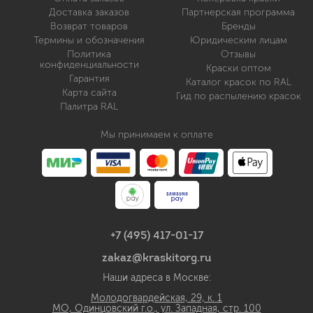
Доставка заказов
Партнерская программа
Возврат товаров
Бренды
Термины и обозначения
Юридическим лицам
Политика
Отзывы
конфиденциальности
Краски оптом
Гарантия
Каталог красок по RAL
Карта сайта
Гид по распылению красок
Палитра RAL
Мы принимаем к оплате
+7 (495) 417-01-17
zakaz@kraskitorg.ru
Наши адреса в Москве:
Молодогвардейская, 29, к. 1
МО, Одинцовский г.о., ул. Западная, стр. 100