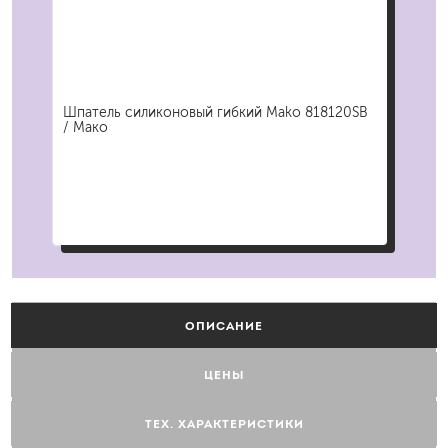
607
Шпатель силиконовый гибкий Mako 818120SB
Шпа
/ Мако
Экс
ОПИСАНИЕ
ЦЕНЫ
ТЕХ. ХАРАКТЕРИСТИКИ