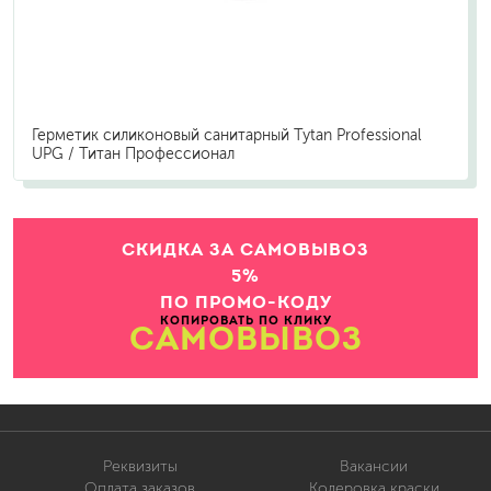
Герметик силиконовый санитарный Tytan Professional
UPG / Титан Профессионал
СКИДКА ЗА САМОВЫВОЗ
5%
ПО ПРОМО-КОДУ
КОПИРОВАТЬ ПО КЛИКУ
САМОВЫВОЗ
Реквизиты
Вакансии
Оплата заказов
Колеровка краски