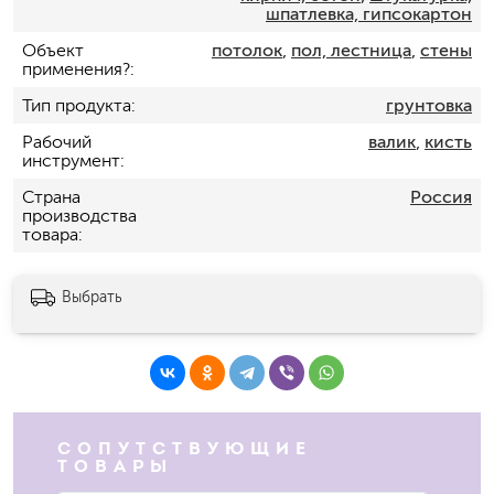
шпатлевка, гипсокартон
Объект
потолок
,
пол, лестница
,
стены
применения?
Тип продукта
грунтовка
Рабочий
валик
,
кисть
инструмент
Страна
Россия
производства
товара
Выбрать
СОПУТСТВУЮЩИЕ
ТОВАРЫ