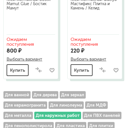
Mamut Glue / Бостик
Мастификс Плитка и
Мамут
Камень / Келид
Ожидаем
Ожидаем
поступления
поступления
800 ₽
220 ₽
Выбрать вариант
Выбрать вариант
Купить
Купить
Для ванной
Для дерева
Для зеркал
Для керамогранита
Для линолеума
Для МДФ
Для металла
Для наружных работ
Для ПВХ панелей
Для пенополистирола
Для пластика
Для плитки