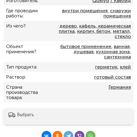
Изготовитель
Quelyd
/ Квелид
Где проводим
внутри помещения
,
снаружи
работы
помещения
Из чего?
дерево
,
кафель, керамическая
плитка
,
кирпич, бетон
,
металл
,
стекло
Объект
бытовое применение
,
ванная,
применения?
душевая
,
кухонная зона
,
сантехника
Тип продукта
герметик
,
клей
Раствор
готовый состав
Страна
Германия
производства
товара
Выбрать