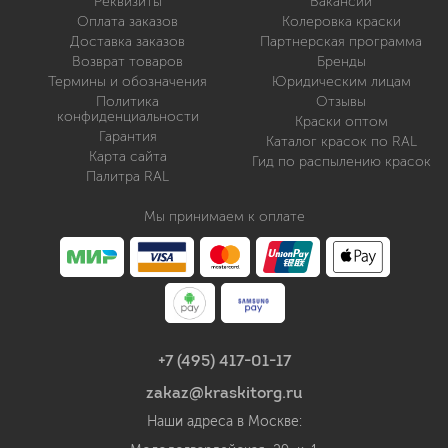
Реквизиты
Вакансии
Оплата заказов
Колеровка краски
Доставка заказов
Партнерская программа
Возврат товаров
Бренды
Термины и обозначения
Юридическим лицам
Политика
Отзывы
конфиденциальности
Краски оптом
Гарантия
Каталог красок по RAL
Карта сайта
Гид по распылению красок
Палитра RAL
Мы принимаем к оплате
+7 (495) 417-01-17
zakaz@kraskitorg.ru
Наши адреса в Москве: