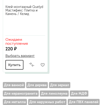
Клей монтажный Quelyd
Мастификс Плитка и
Камень / Келид
Ожидаем
поступления
220 ₽
Выбрать вариант
Купить
Для ванной
Для дерева
Для зеркал
Для керамогранита
Для линолеума
Для МДФ
Для металла
Для наружных работ
Для ПВХ панелей