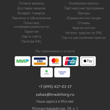
Оплата заказов
Колеровка краски
Доставка заказов
Партнерская программа
Возврат товаров
Бренды
Термины и обозначения
Юридическим лицам
Политика
Отзывы
конфиденциальности
Краски оптом
Гарантия
Каталог красок по RAL
Карта сайта
Гид по распылению красок
Палитра RAL
Мы принимаем к оплате
+7 (495) 417-01-17
zakaz@kraskitorg.ru
Наши адреса в Москве:
Молодогвардейская, 29, к. 1