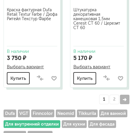
Краска фактурная Dufa
Штукатурка
Retail Textur Farbe / Дюфа
декоративная
Ритейл Текстур Фарбе
камешковая 1,5мм
Ceresit CT 60 / Церезит
СТ 60
В наличии
В наличии
3 750 ₽
5 170 ₽
Выбрать вариант
Выбрать вариант
Купить
Купить
1
2
Dufa
VGT
Finncolor
Neomid
Tikkurila
Для ванной
Для внутренней отделки
Для кухни
Для фасада