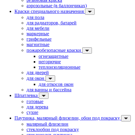
резиновая краска
аэрозольные (в баллончиках)
Краски специального назначения
для пола
для радиаторов, батарей
для мебели
маркерные
грифельные
магнитные
пожаробезопасные краски
огнезащитные
негорючие
теплоизоляционные
для дверей
для окон
для откосов окон
для ванны и бассейна
Шпатлевка
готовые
для дерева
сухие
Паутинка, малярный флизелин, обои под покраску
малярный флизелин
стеклообои под покраску
стеклохолст, паутинка