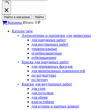
Найти в магазине
Найти
Корзина
Итого: 0 ₽
Каталог
new
Антисептики и пропитки для древесины
для наружных работ
для внутренних работ
универсальные
огнебиозащитные
отбеливающие
Краска для наружных работ
для деревянных фасадов
для минеральных поверхностей
по штукатурке
по бетону
Краски для внутренних работ
для стен
для потолков
для обоев
влагостойкие
для кухонь и ванных комнат