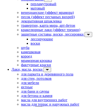
перламутровый
матовый
венецианские (эффект мрамора)
песок (эффект песчаных вихрей)
декоративная шпаклевка
травертин, карта мира, арт-бетон
кракелюрные лаки (эффект трещин)
защитные составы, воски, лессировки
лессирующие
воски
шуба
камешковая
короед
мраморная крошка
фактурные краски
Лаки, масла, воски
для паркета и деревянного пола
для стен, потолков
для мебели
яхтные
для бани и сауны
для бетона и камня
масла для внутренних работ
масла для террас и наружных работ