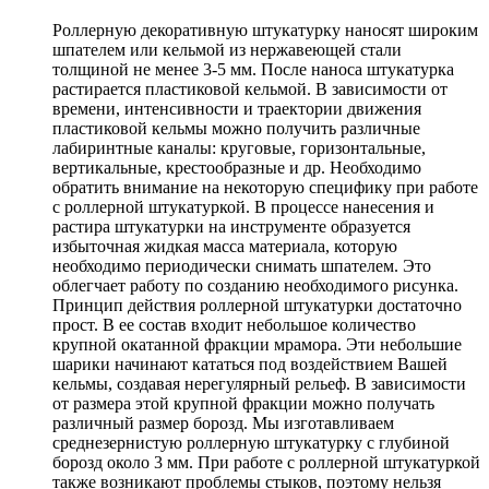
Роллерную декоративную штукатурку наносят широким
шпателем или кельмой из нержавеющей стали
толщиной не менее 3-5 мм. После наноса штукатурка
растирается пластиковой кельмой. В зависимости от
времени, интенсивности и траектории движения
пластиковой кельмы можно получить различные
лабиринтные каналы: круговые, горизонтальные,
вертикальные, крестообразные и др. Необходимо
обратить внимание на некоторую специфику при работе
с роллерной штукатуркой. В процессе нанесения и
растира штукатурки на инструменте образуется
избыточная жидкая масса материала, которую
необходимо периодически снимать шпателем. Это
облегчает работу по созданию необходимого рисунка.
Принцип действия роллерной штукатурки достаточно
прост. В ее состав входит небольшое количество
крупной окатанной фракции мрамора. Эти небольшие
шарики начинают кататься под воздействием Вашей
кельмы, создавая нерегулярный рельеф. В зависимости
от размера этой крупной фракции можно получать
различный размер борозд. Мы изготавливаем
среднезернистую роллерную штукатурку с глубиной
борозд около 3 мм. При работе с роллерной штукатуркой
также возникают проблемы стыков, поэтому нельзя