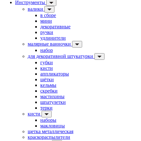
Инструменты
валики
в сборе
мини
декоративные
ручки
удлинители
малярные ванночки
набор
для декоративной штукатурки
губки
кисти
аппликаторы
щётки
кельмы
скребки
мастихины
шпатулетки
терки
кисти
наборы
макловицы
щетка металлическая
краскораспылители