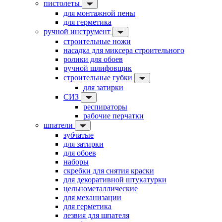
пистолеты
для монтажной пены
для герметика
ручной инструмент
строительные ножи
насадка для миксера строительного
ролики для обоев
ручной шлифовщик
строительные губки
для затирки
СИЗ
респираторы
рабочие перчатки
шпатели
зубчатые
для затирки
для обоев
наборы
скребки для снятия краски
для декоративной штукатурки
цельнометаллические
для механизации
для герметика
лезвия для шпателя