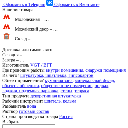
Оформить в Telegram
Оформить в Вконтакте
Наличие товара:
Молодежная –
…
Можайский двор –
…
Склад –
…
Доставка или самовывоз:
Сегодня
–
…
Завтра
–
…
Изготовитель
VGT
/ ВГТ
Где проводим работы
внутри помещения
,
снаружи помещения
Из чего?
штукатурка, шпатлевка, гипсокартон
Объект применения?
кухонная зона
,
минеральный фасад
,
объекты общепита
,
общественное помещение
,
подвал,
лоджия, подземная парковка
,
стены
,
терраса
Тип продукта
декоративная штукатурка
Рабочий инструмент
шпатель
,
кельма
Разбавитель
вода
Раствор
готовый состав
Страна производства товара
Россия
Выбрать