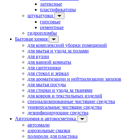
латексные
пластификаторы
штукатурки
гипсовые
цементные
гидропломбы
Бытовая химия
для комплексной уборки помещений
для мытья и ухода за полами
для кухни
для ванной комнаты
для сантехники
для стекол и зеркал
для ароматизации и нейтрализации запахов
для мытья посуды
для стирки и ухода за тканями
для ковров и текстильных изделий
специализированные чистящие средства
универсальные чистящие средства
дезинфицирующие средства
Автохимия и автокосметика
автоэмали
аэрозольные смазки
полироли для пластика