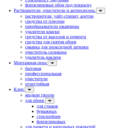
флизелиновые обои под покраску
Растворители, очистители и антиплесень
растворители, уайт-спирит, ацетон
средства от плесени
преобразователи ржавчины
удалители краски
средства от высолов и цемента
средства для снятия обоев
смывка для эпоксидной затирки
очиститель силикона
удалитель наклеек
Монтажная пена
бытовая
профессиональная
очистители
огнестойкая
Клеи
жидкие гвозди
для обоев
для стыков
бумажных
стеклообоев
флизелиновых
для паркета и напольных покрытий