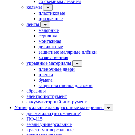
со съёмным лезвием
кельмы
пластиковые
прозрачные
ленты
малярные
серпянка
монтажная
деликатные
защитные малярные плёнки
хозяйственная
укрывные материалы
пленочные двери
пленка
бумага
защитная пленка для окон
абразивы
электроинструмент
аккумуляторный инструмент
Универсальные лакокрасочные материалы
для металла (по ржавчине)
ПФ-115
эмали универсальные
краски универсальные