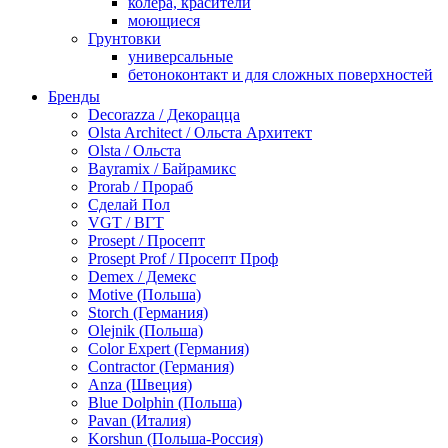
колера, красители
моющиеся
Грунтовки
универсальные
бетоноконтакт и для сложных поверхностей
для древесины
Бренды
по металлу
Decorazza / Декорацца
антикорозийные
Olsta Architect / Ольста Архитект
под декоративные штукатурки
Olsta / Ольста
для гипсокартона
Bayramix / Байрамикс
под штукатурку
Prorab / Прораб
Герметик
Сделай Пол
акриловые
VGT / ВГТ
силиконовые универсальные, нейтральные
Prosept / Просепт
силиконовые санитарные (антигрибковые)
Prosept Prof / Просепт Проф
шовные для срубов
Demex / Демекс
для кровли
Motive (Польша)
для каминов
Storch (Германия)
полиуретановые
Olejnik (Польша)
Декоративные штукатурки и краски
Color Expert (Германия)
краски для декора, патина
Contractor (Германия)
мокрый шелк
Anza (Швеция)
венецианские (эффект мрамора)
Blue Dolphin (Польша)
песок (эффект песчаных вихрей)
Pavan (Италия)
декоративная шпаклевка
Korshun (Польша-Россия)