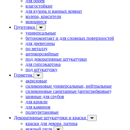
для обоев
влагостойкие
для кухонь и ванных комнат
колера, красители
моющиеся
Грунтовки
универсальные
бетоноконтакт и для сложных поверхностей
для древесины
по металлу
антикорозийные
под декоративные штукатурки
для гипсокартона
под штукатурку
Герметик
акриловые
силиконовые универсальные, нейтральные
силиконовые санитарные (антигрибковые)
шовные для срубов
для кровли
для каминов
полиуретановые
Декоративные штукатурки и краски
краски для декора, патина
мокрый шелк