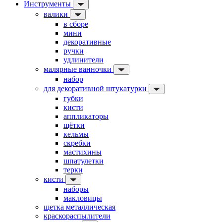
Инструменты
валики
в сборе
мини
декоративные
ручки
удлинители
малярные ванночки
набор
для декоративной штукатурки
губки
кисти
аппликаторы
щётки
кельмы
скребки
мастихины
шпатулетки
терки
кисти
наборы
макловицы
щетка металлическая
краскораспылители