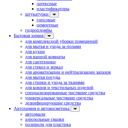
латексные
пластификаторы
штукатурки
гипсовые
цементные
гидропломбы
Бытовая химия
для комплексной уборки помещений
для мытья и ухода за полами
для кухни
для ванной комнаты
для сантехники
для стекол и зеркал
для ароматизации и нейтрализации запахов
для мытья посуды
для стирки и ухода за тканями
для ковров и текстильных изделий
специализированные чистящие средства
универсальные чистящие средства
дезинфицирующие средства
Автохимия и автокосметика
автоэмали
аэрозольные смазки
полироли для пластика