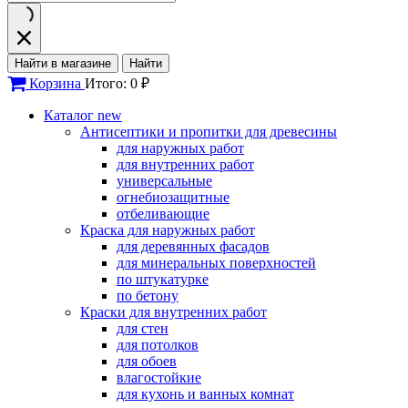
Найти в магазине
Найти
Корзина
Итого: 0 ₽
Каталог
new
Антисептики и пропитки для древесины
для наружных работ
для внутренних работ
универсальные
огнебиозащитные
отбеливающие
Краска для наружных работ
для деревянных фасадов
для минеральных поверхностей
по штукатурке
по бетону
Краски для внутренних работ
для стен
для потолков
для обоев
влагостойкие
для кухонь и ванных комнат