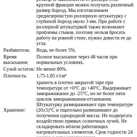
крупной фракции можно получать различный
размер борозд. Мы изготавливаем
среднезернистую роллерную штукатурку с
глубиной борозд около 3 мм. При работе с
роллерной штукатуркой также возникают
проблемы стыков, поэтому нельзя бросать
работу на ровной стене, нужно довести ее до
угла.
Разбавитель:
Вода, не более 5%.
Время
Полное высыхание через 48 часов при
высыхания:
нормальных условиях.
Сухой остаток:
Не менее 80%.
Плотность:
1,75-1,85 г/см³
хранить в плотно закрытой таре при
температуре от +0°С до +40°С. Выдерживает
замораживание до -25°С, но не более пяти
циклов замораживания-оттаивания.
Штукатурку размораживают при температуре
Хранение:
(20±5)°С и тщательно размешивают до
получения однородной массы. Не подвергать
воздействию прямых солнечных лучей. Не
складировать вблизи работающих
нагревательных элементов. Срок годности 24