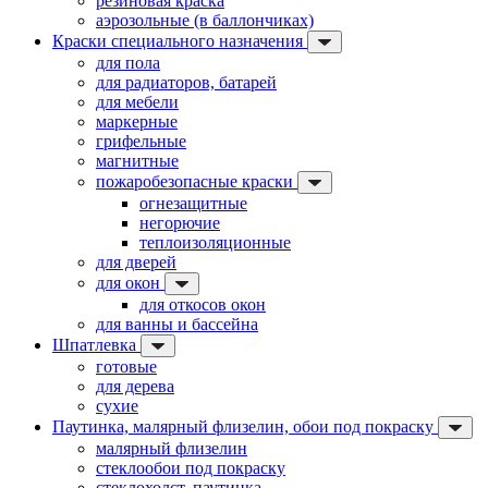
резиновая краска
аэрозольные (в баллончиках)
Краски специального назначения
для пола
для радиаторов, батарей
для мебели
маркерные
грифельные
магнитные
пожаробезопасные краски
огнезащитные
негорючие
теплоизоляционные
для дверей
для окон
для откосов окон
для ванны и бассейна
Шпатлевка
готовые
для дерева
сухие
Паутинка, малярный флизелин, обои под покраску
малярный флизелин
стеклообои под покраску
стеклохолст, паутинка