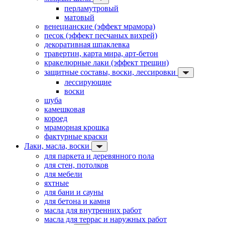
перламутровый
матовый
венецианские (эффект мрамора)
песок (эффект песчаных вихрей)
декоративная шпаклевка
травертин, карта мира, арт-бетон
кракелюрные лаки (эффект трещин)
защитные составы, воски, лессировки
лессирующие
воски
шуба
камешковая
короед
мраморная крошка
фактурные краски
Лаки, масла, воски
для паркета и деревянного пола
для стен, потолков
для мебели
яхтные
для бани и сауны
для бетона и камня
масла для внутренних работ
масла для террас и наружных работ