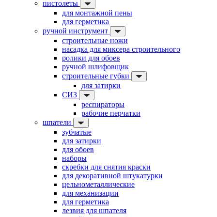
пистолеты
для монтажной пены
для герметика
ручной инструмент
строительные ножи
насадка для миксера строительного
ролики для обоев
ручной шлифовщик
строительные губки
для затирки
СИЗ
респираторы
рабочие перчатки
шпатели
зубчатые
для затирки
для обоев
наборы
скребки для снятия краски
для декоративной штукатурки
цельнометаллические
для механизации
для герметика
лезвия для шпателя