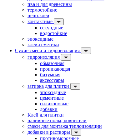
пва и для древесины
термостойкие
пено-клеи
контактные
секундные
водостойкие
эпоксидные
клеи-геметики
Сухие смеси и гидроизоляция
гидроизоляция
обмазочная
проникающая
битумная
аксессуары
затирка для плитки
эпоксидные
цементные
силиконовые
добавки
Клей для плитки
наливные полы, ровнители
смеси для монтажа теплоизоляции
добавки в растворы
противоморозные