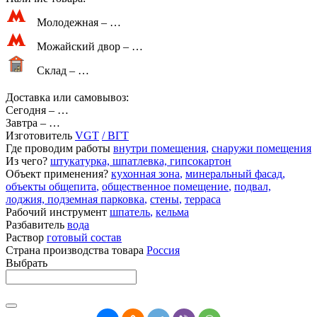
Молодежная –
…
Можайский двор –
…
Склад –
…
Доставка или самовывоз:
Сегодня
–
…
Завтра
–
…
Изготовитель
VGT
/ ВГТ
Где проводим работы
внутри помещения
,
снаружи помещения
Из чего?
штукатурка, шпатлевка, гипсокартон
Объект применения?
кухонная зона
,
минеральный фасад
,
объекты общепита
,
общественное помещение
,
подвал,
лоджия, подземная парковка
,
стены
,
терраса
Рабочий инструмент
шпатель
,
кельма
Разбавитель
вода
Раствор
готовый состав
Страна производства товара
Россия
Выбрать