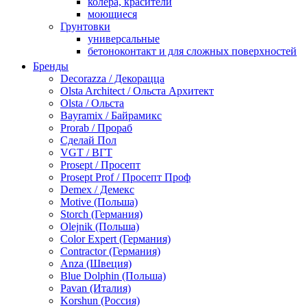
колера, красители
моющиеся
Грунтовки
универсальные
бетоноконтакт и для сложных поверхностей
для древесины
Бренды
по металлу
Decorazza / Декорацца
антикорозийные
Olsta Architect / Ольста Архитект
под декоративные штукатурки
Olsta / Ольста
для гипсокартона
Bayramix / Байрамикс
под штукатурку
Prorab / Прораб
Герметик
Сделай Пол
акриловые
VGT / ВГТ
силиконовые универсальные, нейтральные
Prosept / Просепт
силиконовые санитарные (антигрибковые)
Prosept Prof / Просепт Проф
шовные для срубов
Demex / Демекс
для кровли
Motive (Польша)
для каминов
Storch (Германия)
полиуретановые
Olejnik (Польша)
Декоративные штукатурки и краски
Color Expert (Германия)
краски для декора, патина
Contractor (Германия)
мокрый шелк
Anza (Швеция)
венецианские (эффект мрамора)
Blue Dolphin (Польша)
песок (эффект песчаных вихрей)
Pavan (Италия)
декоративная шпаклевка
Korshun (Россия)