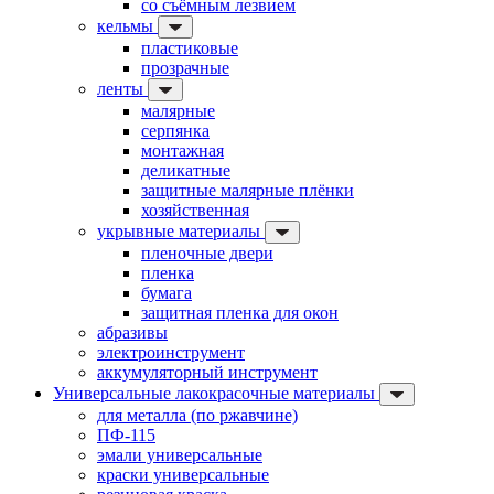
со съёмным лезвием
кельмы
пластиковые
прозрачные
ленты
малярные
серпянка
монтажная
деликатные
защитные малярные плёнки
хозяйственная
укрывные материалы
пленочные двери
пленка
бумага
защитная пленка для окон
абразивы
электроинструмент
аккумуляторный инструмент
Универсальные лакокрасочные материалы
для металла (по ржавчине)
ПФ-115
эмали универсальные
краски универсальные