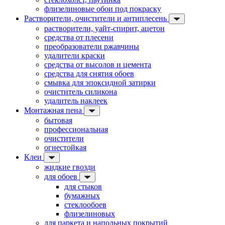
флизелиновые обои под покраску
Растворители, очистители и антиплесень
растворители, уайт-спирит, ацетон
средства от плесени
преобразователи ржавчины
удалители краски
средства от высолов и цемента
средства для снятия обоев
смывка для эпоксидной затирки
очиститель силикона
удалитель наклеек
Монтажная пена
бытовая
профессиональная
очистители
огнестойкая
Клеи
жидкие гвозди
для обоев
для стыков
бумажных
стеклообоев
флизелиновых
для паркета и напольных покрытий