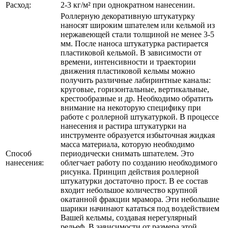
Расход:
2-3 кг/м² при однократном нанесении.
Роллерную декоративную штукатурку
наносят широким шпателем или кельмой из
нержавеющей стали толщиной не менее 3-5
мм. После наноса штукатурка растирается
пластиковой кельмой. В зависимости от
времени, интенсивности и траектории
движения пластиковой кельмы можно
получить различные лабиринтные каналы:
круговые, горизонтальные, вертикальные,
крестообразные и др. Необходимо обратить
внимание на некоторую специфику при
работе с роллерной штукатуркой. В процессе
нанесения и растира штукатурки на
инструменте образуется избыточная жидкая
масса материала, которую необходимо
Способ
периодически снимать шпателем. Это
нанесения:
облегчает работу по созданию необходимого
рисунка. Принцип действия роллерной
штукатурки достаточно прост. В ее состав
входит небольшое количество крупной
окатанной фракции мрамора. Эти небольшие
шарики начинают кататься под воздействием
Вашей кельмы, создавая нерегулярный
рельеф. В зависимости от размера этой