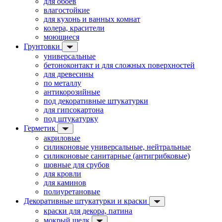
для обоев
влагостойкие
для кухонь и ванных комнат
колера, красители
моющиеся
Грунтовки
универсальные
бетоноконтакт и для сложных поверхностей
для древесины
по металлу
антикорозийные
под декоративные штукатурки
для гипсокартона
под штукатурку
Герметик
акриловые
силиконовые универсальные, нейтральные
силиконовые санитарные (антигрибковые)
шовные для срубов
для кровли
для каминов
полиуретановые
Декоративные штукатурки и краски
краски для декора, патина
мокрый шелк