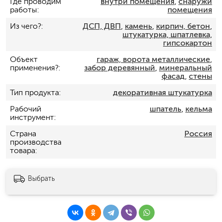
Где проводим
внутри помещения
,
снаружи
работы
помещения
Из чего?
ДСП, ДВП
,
камень
,
кирпич, бетон
,
штукатурка, шпатлевка,
гипсокартон
Объект
гараж, ворота металлические
,
применения?
забор деревянный
,
минеральный
фасад
,
стены
Тип продукта
декоративная штукатурка
Рабочий
шпатель
,
кельма
инструмент
Страна
Россия
производства
товара
Выбрать